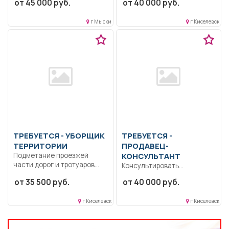
от 45 000 руб.
от 40 000 руб.
средств клиента и...
специалитет,
магистратура.. Ведение
г Мыски
г Киселевск
учет-журналов,
оформление...
ТРЕБУЕТСЯ - УБОРЩИК
ТРЕБУЕТСЯ -
ТЕРРИТОРИИ
ПРОДАВЕЦ-
Подметание проезжей
КОНСУЛЬТАНТ
части дорог и тротуаров
Консультировать
улиц, очистка их...
покупателей по товарам и
от 35 500 руб.
от 40 000 руб.
акциям компании.
Обслуживать клиентов...
г Киселевск
г Киселевск