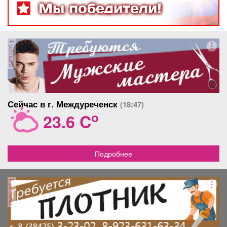
Мы победители!
реклама
Сейчас в г. Междуреченск
(18:47)
o
23.6 C
Подробнее
реклама