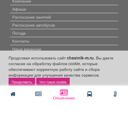
Компании
Афиша
Расписание занятий
Расписание автобусов
Погода
Контакты
Наши вакансии
Продолжая использовать сайт
chastnik-m.ru
, Вы даете
Быстрые ссылки:
согласие на обработку файлов cookie, которые
обеспечивают корректную работу сайта и сбора
Установить приложение
информации для улучшения качества сервисов.
Что такое cookie
Личный кабинет
Подать объявление
Объявления
Подать объявление в газету
Поздравить
Скачать газету "Частник-М"
Рекламодателям: