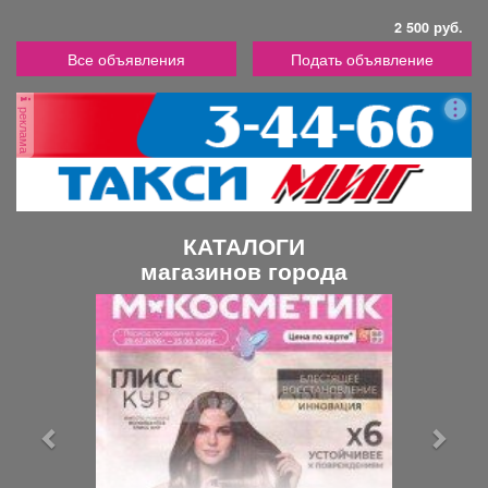
2 500 руб.
Все объявления
Подать объявление
реклама
КАТАЛОГИ
магазинов города
П
С
р
л
е
е
д
д
ы
у
д
ю