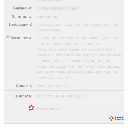
Афиша
Обучение
Проекты
СТОРОЖ-ВАХТЕР
Вакансия:
Занятость:
постоянно
Требования:
Образование: Среднее профессиональное
образование.
Товары
Поздравления
Погода
Обязанности:
Охрана общественного порядка в дневное
время, обеспечение безопасности
персонала, воспитанников и посетителей
гимназии. Обеспечение пропускного режима
в помещении гимназии. Осуществление
видеонаблюдения и принятия необходимых
ТВ программа
Я - пенсионер
мер реагирования на нарушения в период
несения дежурства.
Условия:
Сменная работа.
Зарплата:
от 35 221 до 40 000 руб.
В избранное