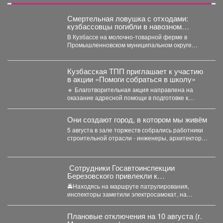
Смертельная ловушка с отходами:
кузбассовцы погибли в навозном
котловане
В Кузбассе на молочно-товарной ферме в
Промышленновском муниципальном округе
погибли двое рабочих. Как сообщает...
Кузбасская ТПП приглашает к участию
в акции «Помоги собраться в школу»
🔹 Благотворительная акция направлена на
оказание адресной помощи в подготовке к
новому учебному году первоклассников...
Они создают город, в котором мы живём
5 августа в зале торжеств собрались работники
строительной отрасли - инженеры, архитекторы,
проектировщики, руководители и...
‍ Сотрудники Госавтоинспекции
Березовского привлекли к
ответственности водителя
🚔Находясь на маршруте патрулирования,
электросамоката, который перевозил
инспекторы заметили электросамокат, на
ребенка
котором находилась мать с ребенком без
мотошлемов....
Плановые отключения на 10 августа (г.