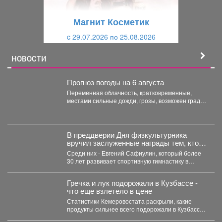
у
щ
щ
и
Магнит Косметик
и
й
c 29.07.2026 по 25.08.2026
й
НОВОСТИ
Прогноз погоды на 6 августа
Переменная облачность, кратковременные,
местами сильные дожди, грозы, возможен град.
Утром туманы. Ветер юго-западный 4-9 м/с,...
В преддверии Дня физкультурника
вручил заслуженные награды тем, кто
посвятил свою жизнь спорту и
Среди них - Евгений Сафиулин, который более
воспитанию чемпионов.
30 лет развивает спортивную гимнастику в
Кузбассе. За...
Гречка и лук подорожали в Кузбассе -
что еще взлетело в цене
Статистики Кемеровостата раскрыли, какие
продукты сильнее всего подорожали в Кузбассе
за неделю. Специалисты Кемеровостата...