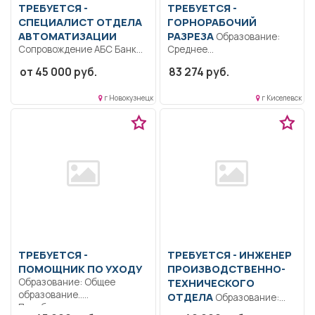
ТРЕБУЕТСЯ -
ТРЕБУЕТСЯ -
СПЕЦИАЛИСТ ОТДЕЛА
ГОРНОРАБОЧИЙ
АВТОМАТИЗАЦИИ
РАЗРЕЗА
Образование:
Сопровождение АБС Банка,
Среднее
настройка продуктов
профессиональное
от 45 000 руб.
83 274 руб.
банка, в т.ч. новых...
образование.. Выполнение
подготовительных и
г Новокузнецк
г Киселевск
вспомогательных
технологических...
ТРЕБУЕТСЯ -
ТРЕБУЕТСЯ - ИНЖЕНЕР
ПОМОЩНИК ПО УХОДУ
ПРОИЗВОДСТВЕННО-
Образование: Общее
ТЕХНИЧЕСКОГО
образование..
ОТДЕЛА
Образование:
Приобретение за счет
Высшее образование —