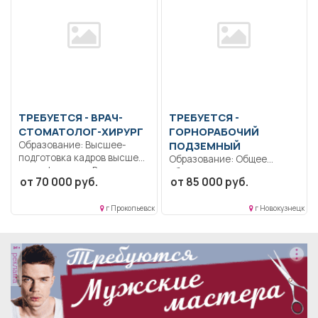
ТРЕБУЕТСЯ - ВРАЧ-
ТРЕБУЕТСЯ -
СТОМАТОЛОГ-ХИРУРГ
ГОРНОРАБОЧИЙ
Образование: Высшее-
ПОДЗЕМНЫЙ
подготовка кадров высшей
Образование: Общее
квалификации.. В
образование.. Разгрузка и
от 70 000 руб.
от 85 000 руб.
соответствии с
погрузка горной массы на...
должностной...
г Прокопьевск
г Новокузнецк
реклама