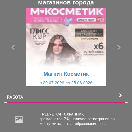
магазинов города
П
С
р
л
е
е
д
д
ы
у
д
ю
у
щ
щ
и
Магнит Косметик
и
й
c 29.07.2026 по 25.08.2026
й
РАБОТА
ТРЕБУЕТСЯ - ОХРАННИК
гражданство РФ; наличие регистрации по
месту жительства; образование не...