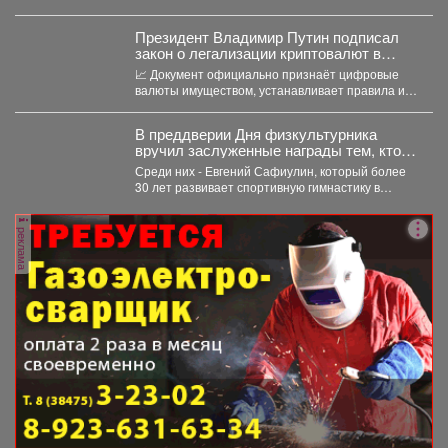
Президент Владимир Путин подписал
закон о легализации криптовалют в
России.
📈 Документ официально признаёт цифровые
валюты имуществом, устанавливает правила их
оборота и гарантирует судебную защиту...
В преддверии Дня физкультурника
вручил заслуженные награды тем, кто
посвятил свою жизнь спорту и
Среди них - Евгений Сафиулин, который более
воспитанию чемпионов.
30 лет развивает спортивную гимнастику в
Кузбассе. За...
реклама