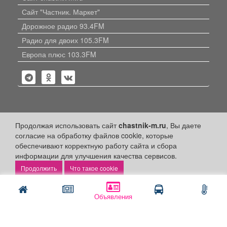
Сайт "Частник. Маркет"
Дорожное радио 93.4FM
Радио для двоих 105.3FM
Европа плюс 103.3FM
Политика конфиденциальности
Продолжая использовать сайт
chastnik-m.ru
, Вы даете
согласие на обработку файлов cookie, которые
Публикации с пометкой «Реклама», «На правах рекламы»,
обеспечивают корректную работу сайта и сбора
«Партнёрский проект» оплачены рекламодателем.
информации для улучшения качества сервисов.
Редакция сайта не несет ответственности за достоверность
информации, содержащейся в рекламных материалах и
Что такое cookie
объявлениях.
+16
© 2006-2026
ООО "Частник-М"
Объявления