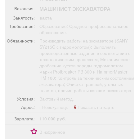
Афиша
Обучение
Проекты
МАШИНИСТ ЭКСКАВАТОРА
Вакансия:
Занятость:
вахта
Требования:
Образование: Среднее профессиональное
образование.
Товары
Поздравления
Погода
Обязанности:
Производить работы на экскаваторе (SANY
SY215C с гидромолотом); Выполнять
производственные задания в соответствии с
технологическим процессом; Механическое
дробление кусков породы гидромолотом
марки Profbreaker PB 300 и HammerMaster
ТВ программа
Я - пенсионер
HM 180; Контроль за техническим состоянием
экскаватора; Очистка траншей, угольных
пластов, прочие работы ковшом экскаватора.
Условия:
Вахтовый метод.
Адрес:
г Новокузнецк
Показать на карте
Зарплата:
110 000 руб.
В избранное