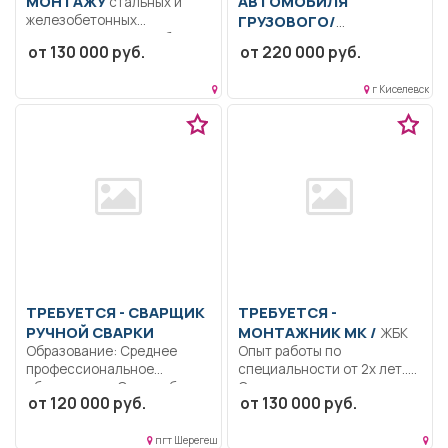
МОНТАЖУ
АВТОМОБИЛЯ
стальных и
железобетонных
ГРУЗОВОГО/
конструкций Опыт работы
СПЕЦИАЛЬНОГО
от 130 000 руб.
от 220 000 руб.
по специальности от 2-х...
Перевозка угля. Контроль
технического состояния
г Киселевск
автомобиля. Мелкосрочный
ремонт.. Вахтовый...
ТРЕБУЕТСЯ - СВАРЩИК
ТРЕБУЕТСЯ -
РУЧНОЙ СВАРКИ
МОНТАЖНИК МК /
ЖБК
Образование: Среднее
Опыт работы по
профессиональное
специальности от 2х лет..
образование. Опыт работы..
Строительство крупных...
от 120 000 руб.
от 130 000 руб.
Сварка технологических
трубопроводов; Сварка...
пгт Шерегеш