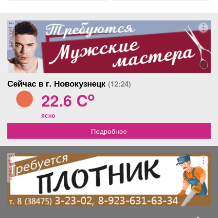
реклама
Сейчас в г. Новокузнецк
(12:24)
o
22.6 C
ясно
Подробнее
реклама