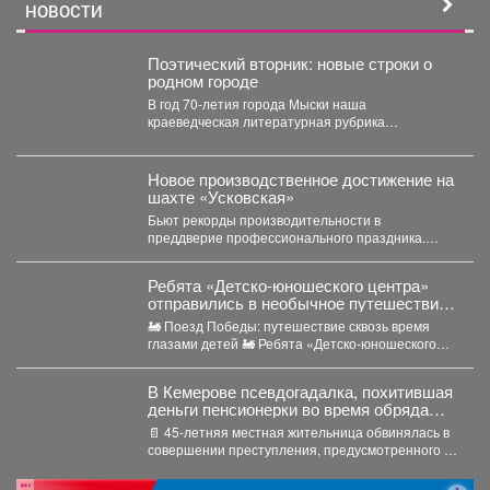
НОВОСТИ
Поэтический вторник: новые строки о
родном городе
В год 70-летия города Мыски наша
краеведческая литературная рубрика
«Поэтический вторникЪ» продолжает знакомить
читателей с...
Новое производственное достижение на
шахте «Усковская»
Бьют рекорды производительности в
преддверие профессионального праздника.
Сразу две бригады проходчиков шахты
«Усковская» с разницей...
Ребята «Детско-юношеского центра»
отправились в необычное путешествие -
на борт «Поезда Победы».
🚂 Поезд Победы: путешествие сквозь время
глазами детей 🚂 Ребята «Детско-юношеского
центра» отправились в...
В Кемерове псевдогадалка, похитившая
деньги пенсионерки во время обряда
снятия порчи, отправилась в колонию-
📄 45-летняя местная жительница обвинялась в
поселение
совершении преступления, предусмотренного ч.
2 ст. 158 УК РФ...