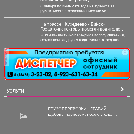
С января по июль 2026 года из Кузбасса за
рубеж вместе с хозяевами выехали 56...
На трассе «Кузедеево - Бийск»
Госавтоинспекторы помогли водителю
застрявшего в кювете грузовика.
«Скания» частично перекрыла полосу движения,
создав помехи другим водителям. Сотрудники
ГИБДД организовали на месте реверсивное...
реклама
УСЛУГИ
ГРУЗОПЕРЕВОЗКИ - ГРАВИЙ,
щебень,
чернозем, песок, уголь, ...