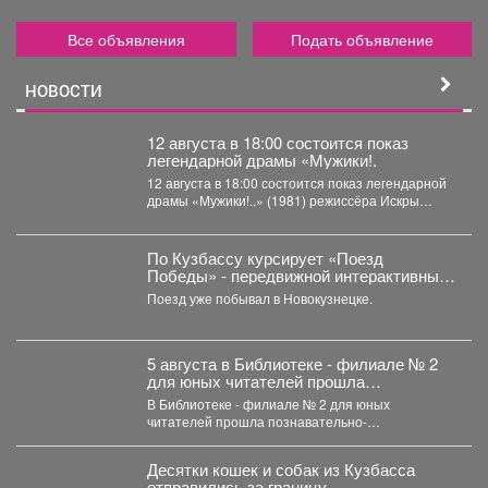
Все объявления
Подать объявление
НОВОСТИ
12 августа в 18:00 состоится показ
легендарной драмы «Мужики!.
12 августа в 18:00 состоится показ легендарной
драмы «Мужики!..» (1981) режиссёра Искры
Бабич. Фильм,...
По Кузбассу курсирует «Поезд
Победы» - передвижной интерактивный
музей, рассказывающий о событиях
Поезд уже побывал в Новокузнецке.
Великой Отечественной войны.
5 августа в Библиотеке - филиале № 2
для юных читателей прошла
познавательно-развлекательная
В Библиотеке - филиале № 2 для юных
программа к Международному дню
читателей прошла познавательно-
светофора
развлекательная программа к Международному
дню...
Десятки кошек и собак из Кузбасса
отправились за границу