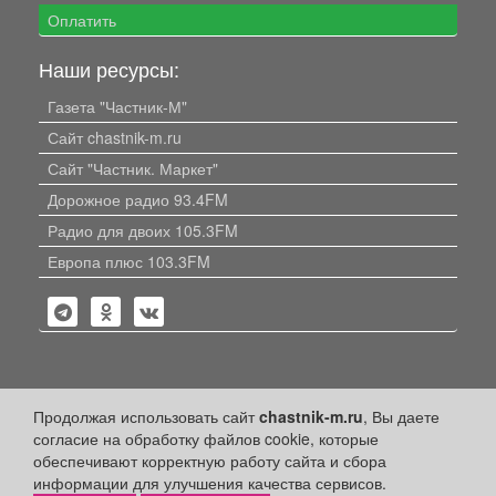
Оплатить
Наши ресурсы:
Газета "Частник-М"
Сайт chastnik-m.ru
Сайт "Частник. Маркет"
Дорожное радио 93.4FM
Радио для двоих 105.3FM
Европа плюс 103.3FM
Политика конфиденциальности
Продолжая использовать сайт
chastnik-m.ru
, Вы даете
согласие на обработку файлов cookie, которые
Публикации с пометкой «Реклама», «На правах рекламы»,
обеспечивают корректную работу сайта и сбора
«Партнёрский проект» оплачены рекламодателем.
информации для улучшения качества сервисов.
Редакция сайта не несет ответственности за достоверность