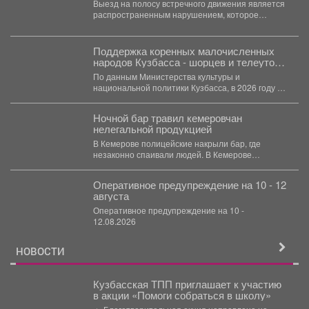
Выезд на полосу встречного движения является
«Встречная полоса»
распространенным нарушением, которое
довольно часто становится причиной дорожно-
транспортного происшествия...
Поддержка коренных малочисленных
народов Кузбасса - шорцев и телеутов -
год от года получает всё меньше
По данным Министерства культуры и
бюджетных средств.
национальной политики Кузбасса, в 2026 году на
эти цели выделили...
Ночной бар травил кемеровчан
нелегальной продукцией
В Кемерове полицейские накрыли бар, где
незаконно спаивали людей. В Кемерове
полицейские пресекли незаконную...
Оперативное предупреждение на 10 - 12
августа
Оперативное предупреждение на 10 -
12.08.2026
НОВОСТИ
Кузбасская ТПП приглашает к участию
в акции «Помоги собраться в школу»