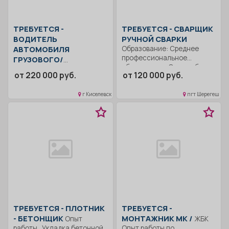
ТРЕБУЕТСЯ -
ТРЕБУЕТСЯ - СВАРЩИК
ВОДИТЕЛЬ
РУЧНОЙ СВАРКИ
АВТОМОБИЛЯ
Образование: Среднее
профессиональное
ГРУЗОВОГО/
образование. Опыт работы..
СПЕЦИАЛЬНОГО
от 220 000 руб.
от 120 000 руб.
Сварка технологических
Перевозка угля. Контроль
трубопроводов; Сварка...
технического состояния
г Киселевск
пгт Шерегеш
автомобиля. Мелкосрочный
ремонт.. Вахтовый...
ТРЕБУЕТСЯ - ПЛОТНИК
ТРЕБУЕТСЯ -
- БЕТОНЩИК
МОНТАЖНИК МК /
Опыт
ЖБК
работы.. Укладка бетонной
Опыт работы по