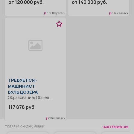
от 120 000 руб.
от 140 000 руб.
Образование: Общее
образование.. Вождени
пгт Шерегеш
г Киселевск
автомобиля БеЛАЗ 75131
Транспортирование
горной...
ТРЕБУЕТСЯ -
МАШИНИСТ
БУЛЬДОЗЕРА
Образование: Общее
образование.. Управление
117 878 руб.
бульдозером, осмотр и
заправка бульдозеров...
г Киселевск
ТОВАРЫ, СКИДКИ, АКЦИИ