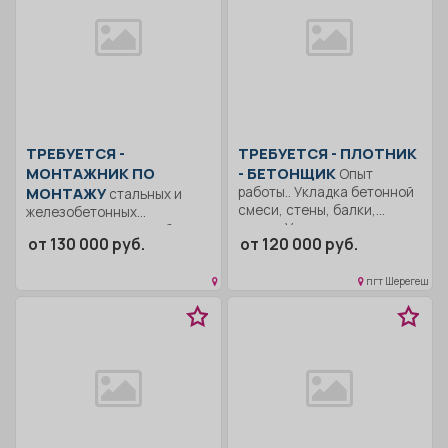
ТРЕБУЕТСЯ -
ТРЕБУЕТСЯ - ПЛОТНИК
МОНТАЖНИК ПО
- БЕТОНЩИК
Опыт
МОНТАЖУ
работы.. Укладка бетонной
стальных и
смеси, стены, балки,
железобетонных
плиты; Укладка...
конструкций Опыт работы
от 130 000 руб.
от 120 000 руб.
по специальности от 2-х...
пгт Шерегеш