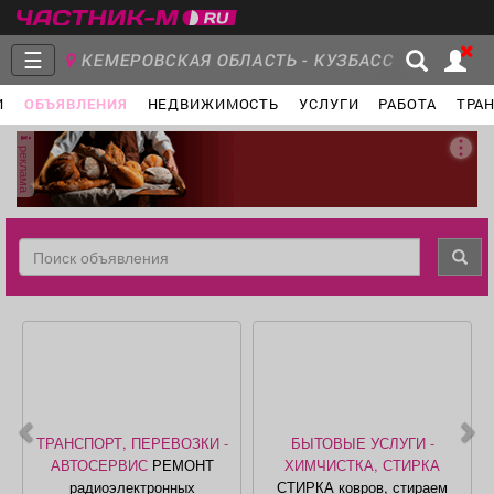
☰
КЕМЕРОВСКАЯ ОБЛАСТЬ - КУЗБАСС
И
ОБЪЯВЛЕНИЯ
НЕДВИЖИМОСТЬ
УСЛУГИ
РАБОТА
ТРА
Главная
Группы
Новости
реклама
Объявления
Недвижимость
Услуги
Работа
Транспорт
Компании
ТРАНСПОРТ, ПЕРЕВОЗКИ -
БЫТОВЫЕ УСЛУГИ -
АВТОСЕРВИС
РЕМОНТ
ХИМЧИСТКА, СТИРКА
радиоэлектронных
СТИРКА ковров, стираем