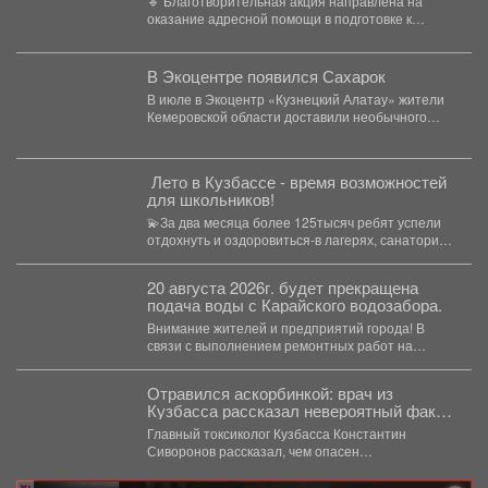
🔹 Благотворительная акция направлена на
оказание адресной помощи в подготовке к
новому учебному году первоклассников...
В Экоцентре появился Сахарок
В июле в Экоцентр «Кузнецкий Алатау» жители
Кемеровской области доставили необычного
гостя - крошечного косуленка,...
️ Лето в Кузбассе - время возможностей
для школьников!
💫За два месяца более 125тысяч ребят успели
отдохнуть и оздоровиться-в лагерях, санаториях
и на туристических...
20 августа 2026г. будет прекращена
подача воды с Карайского водозабора.
Внимание жителей и предприятий города! В
связи с выполнением ремонтных работ на
Карайском водозаборе...
Отравился аскорбинкой: врач из
Кузбасса рассказал невероятный факт
о популярном витамине
Главный токсиколог Кузбасса Константин
Сиворонов рассказал, чем опасен
бесконтрольный прием витамина С. По словам...