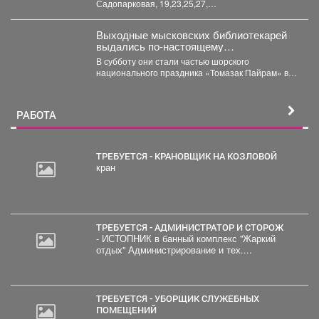
Садопарковая, 19,23,25,27,
29,31,33,35,28/1,28/2,28,30,
32,32,47,49,51,53,55,63,65...
Выходные мысковских библиотекарей
выдались по-настоящему
насыщенными, яркими и этническими!
В субботу они стали частью шорского
национального праздника «Томазак Пайрам» в
посёлке Чувашка - окунулись...
РАБОТА
ТРЕБУЕТСЯ - КРАНОВЩИК НА КОЗЛОВОЙ
кран
ТРЕБУЕТСЯ - АДМИНИСТРАТОР И СТОРОЖ
- ИСТОПНИК в банный комплекс "Жаркий
отдых" Администрирование и тех....
ТРЕБУЕТСЯ - УБОРЩИК СЛУЖЕБНЫХ
ПОМЕЩЕНИЙ