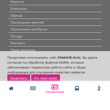
Новости
Компании
Афиша
Расписание занятий
Расписание автобусов
Погода
Контакты
Наши вакансии
Продолжая использовать сайт
chastnik-m.ru
, Вы даете
Быстрые ссылки:
согласие на обработку файлов cookie, которые
обеспечивают корректную работу сайта и сбора
Установить приложение
информации для улучшения качества сервисов.
Что такое cookie
Личный кабинет
Подать объявление
Объявления
Подать объявление в газету
Поздравить
Скачать газету "Частник-М"