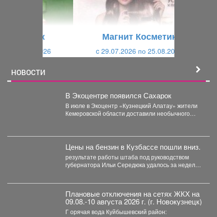
д
ю
у
щ
щ
и
Магнит Косметик
и
й
c 29.07.2026 по 25.08.2026
й
НОВОСТИ
В Экоцентре появился Сахарок
В июле в Экоцентр «Кузнецкий Алатау» жители
Кемеровской области доставили необычного
гостя - крошечного косуленка,...
Цены на бензин в Кузбассе пошли вниз.
результате работы штаба под руководством
губернатора Ильи Середюка удалось за неделю
увеличить на 21% количество...
Плановые отключения на сетях ЖКХ на
09.08.-10 августа 2026 г. (г. Новокузнецк)
Г орячая вода Куйбышевский район: