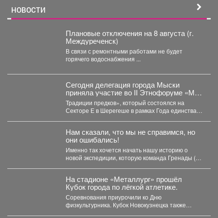
НОВОСТИ
Плановые отключения на 8 августа (г.
Междуреченск)
В связи с ремонтными работами не будет
горячего водоснабжения ...
Сегодня делегация города Мыски
приняла участие во II Этнофоруме «Мир
коренных народов.
Традиции предков», который состоялся на
Секторе Е в Шерегеше в рамках Года единства
народов России....
Нам сказали, что мы не справимся, но
они ошибались!
Именно так хочется начать нашу историю о
новой экспедиции, которую команда Гренады (в
составе 24...
На стадионе «Металлург» прошёл
Кубок города по лёгкой атлетике.
Соревнования приурочили ко Дню
физкультурника. Кубок Новокузнецка также
прошел в рамках Всероссийского проекта