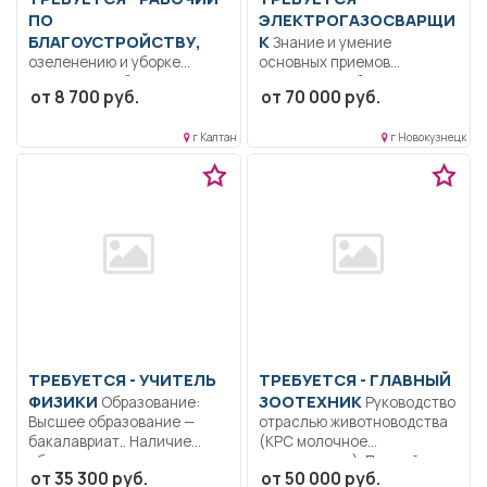
ПО
ЭЛЕКТРОГАЗОСВАРЩИ
БЛАГОУСТРОЙСТВУ,
К
Знание и умение
озеленению и уборке
основных приемов
территории Уборка
сварочных работ. Умение
от 8 700 руб.
от 70 000 руб.
территории, озеленение
читать...
клумб.. Неполный рабочий...
г Калтан
г Новокузнецк
ТРЕБУЕТСЯ - УЧИТЕЛЬ
ТРЕБУЕТСЯ - ГЛАВНЫЙ
ФИЗИКИ
ЗООТЕХНИК
Образование:
Руководство
Высшее образование —
отраслью животноводства
бакалавриат.. Наличие
(КРС молочное
образования, знание
направление). Полный
от 35 300 руб.
от 50 000 руб.
психологии...
рабочий день.