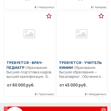
г Новокузнецк
г Кемерово
ТРЕБУЕТСЯ - ВРАЧ-
ТРЕБУЕТСЯ - УЧИТЕЛЬ
ПЕДИАТР
ХИМИИ
Образование:
Образование:
Высшее-подготовка кадров
Высшее образование —
высшей квалификации.. В
бакалавриат.. Обучение и
соответствии с
воспитание учащихся....
от 60 000 руб.
от 45 000 руб.
должностной...
г Прокопьевск
г Междуреченск