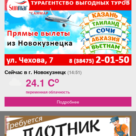
реклама
Сейчас в г. Новокузнецк
(14:51)
o
24.1 C
переменная облачность
Подробнее
реклама