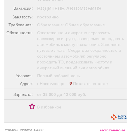
Афиша
Обучение
Проекты
ВОДИТЕЛЬ АВТОМОБИЛЯ
Вакансия:
Занятость:
постоянно
Требования:
Образование: Общее образование.
Обязанности:
Ответственно и аккуратно перевозить
Товары
Поздравления
Погода
пассажиров и грузы; своевременно подавать
автомобиль к месту назначения. Заполнять
путевые листы. Следить за сохранностью и
состоянием автомобиля: регулярно
проходить ТО, поддерживать чистоту и
аккуратный внешний вид автомобиля.
ТВ программа
Я - пенсионер
Условия:
Полный рабочий день.
Адрес:
г Новокузнецк
Показать на карте
Зарплата:
от 38 000 до 42 000 руб.
В избранное
ТОВАРЫ, СКИДКИ, АКЦИИ