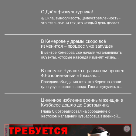
обнаружили...
С Днём физкультурника!
💪Сила, выносливость, целеустремлённость -
это стиль жизни тех, кто каждый день делает
спорт частью своего...
В Кемерове у драмы скоро всё
изменится – процесс уже запущен
В центре Кемерова уже начали устанавливать
объекты, которые навсегда изменят жизнь
горожан. Уже скоро...
В поселке Чувашка с размахом прошел
40-й юбилейный «Томазак
Пайрам-2026».
Праздник объединил всех, кто бережно хранит
культуру шорского народа. Гости окунулись в
национальный колорит:...
Циничное избиение военным женщин в
Кузбассе дошло до Бастрыкина
Глава СК отреагировал на сообщение о
жестоком нападении кузбассовца в военной
форме на бабушку и...
реклама