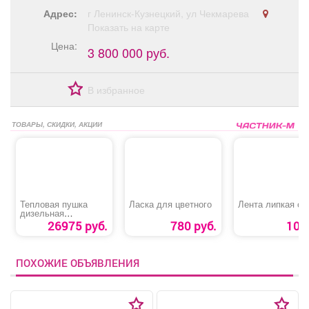
Адрес:
г Ленинск-Кузнецкий, ул Чекмарева
Показать на карте
Цена:
3 800 000 руб.
В избранное
ТОВАРЫ, СКИДКИ, АКЦИИ
Тепловая пушка
Ласка для цветного
Лента липкая от
дизельная
«QUATTRO
26975 руб.
780 руб.
10 р
ELEMENTI QE- 22D»
ПОХОЖИЕ ОБЪЯВЛЕНИЯ