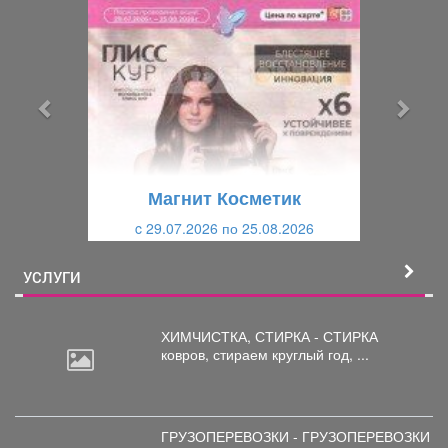
р
л
е
е
д
д
ы
у
д
ю
у
щ
щ
и
Магнит Косметик
и
й
c 29.07.2026 по 25.08.2026
й
УСЛУГИ
ХИМЧИСТКА, СТИРКА - СТИРКА
ковров,
стираем круглый год, ...
ГРУЗОПЕРЕВОЗКИ - ГРУЗОПЕРЕВОЗКИ