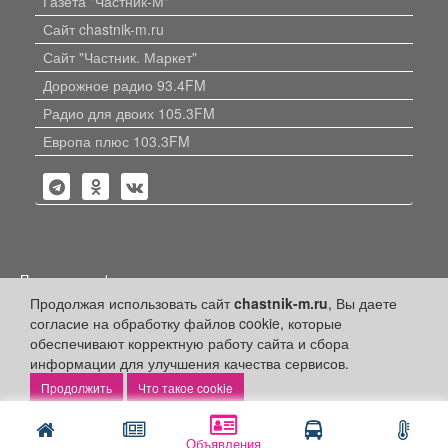
Газета "Частник-М"
Сайт chastnik-m.ru
Сайт "Частник. Маркет"
Дорожное радио 93.4FM
Радио для двоих 105.3FM
Европа плюс 103.3FM
Политика конфиденциальности
Продолжая использовать сайт
chastnik-m.ru
, Вы даете
Публикации с пометкой «Реклама», «На правах рекламы»,
согласие на обработку файлов cookie, которые
«Партнёрский проект» оплачены рекламодателем.
Редакция сайта не несет ответственности за достоверность
обеспечивают корректную работу сайта и сбора
информации, содержащейся в рекламных материалах и
информации для улучшения качества сервисов.
объявлениях.
Что такое cookie
+16
© 2006-2026
ООО "Частник-М"
Объявления