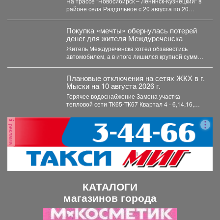
На трассе "Новосибирск – Ленинск-Кузнецкий" в
районе села Раздольное с 20 августа по 20
ноября...
Покупка «мечты» обернулась потерей
денег для жителя Междуреченска
Житель Междуреченска хотел обзавестись
автомобилем, а в итоге лишился крупной суммы
и остался без долгожданной...
Плановые отключения на сетях ЖКХ в г.
Мыски на 10 августа 2026 г.
Горячее водоснабжение Замена участка
тепловой сети ТК65-ТК67 Квартал 4 - 6,14,16,
коттеджи ул. Профсоюзная,...
реклама
КАТАЛОГИ
магазинов города
П
С