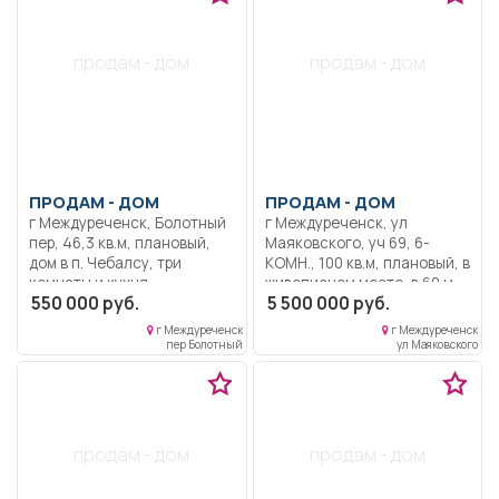
продам - дом
продам - дом
ПРОДАМ -
ДОМ
ПРОДАМ -
ДОМ
г Междуреченск, Болотный
г Междуреченск, ул
пер, 46,3 кв.м, плановый,
Маяковского, уч 69, 6-
дом в п. Чебалсу, три
КОМН., 100 кв.м, плановый, в
комнаты и кухня,
живописном месте, в 60 м
550 000 руб.
5 500 000 руб.
водопровод, бани нет.
от реки Томь, для рыбаков и
Рядом остановка, магазин.
водного спорта.
г Междуреченск
г Междуреченск
пер Болотный
ул Маяковского
продам - дом
продам - дом