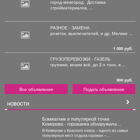
город-межгород.
Доставка
стройматериалов, ...
РАЗНОЕ - ЗАМЕНА
розеток,
выключателей, и др. Мелкие ...
1 000 руб.
ГРУЗОПЕРЕВОЗКИ - ГАЗЕЛЬ
грузчики,
возим всё, до 2-х тонн, в ...
900 руб.
Все объявления
Подать объявление
НОВОСТИ
Бомжатник в популярной точке
Кемерова - горожанка обнаружила
жуткий объект на Красном озере
В Кемерове у Красного озера – одного из самых
популярных мест отдыха горожан –