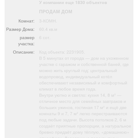
У компании еще 1830 объектов
Афиша
Обучение
Проекты
ПРОДАМ ДОМ
Комнат:
3-КОМН.
Размер Дома:
60.4 кв.м
размер
6 сот.
Товары
Поздравления
Погода
участка:
Описание:
Код объекта: 2231905.
В 5 минутах от города — дом на ухоженном
участке с гаражом и собственной баней, где
можно жить круглый год: центральный
ТВ программа
Я - пенсионер
водопровод, индивидуальный котёл
обеспечивают независимый и комфортный
климат в любое время года.
Внутри уютно и светло: кухня 14, 8 м² —
отличное место для семейных завтраков и
больших ужинов, гостиная 17 м² и ещё две
комнаты 9 и 7, 7 м² легко перестраиваются
под любые задачи. Высота потолков 2, 6 м
создаёт приятные пропорции, а натуральное
бревно придаёт дому тёплую, «домашнюю»