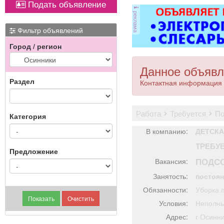
Подать объявление
оборудованием,
оборудованием,
Вывоз мусора.
Вывоз мусора.
реклама
имеется парковка, торг
имеется парковка, торг
уместен.
уместен.
Фильтр объявлений
Город / регион
Данное объявл
Раздел
Контактная информация 
работа
требуется
п
Категория
В компанию:
ДЕТСК
ТРЕБУ
Предложение
ПОДС
Вакансия:
Занятость:
постоя
Обязанности:
Уборка 
Условия:
Неполны
Адрес:
г Осин