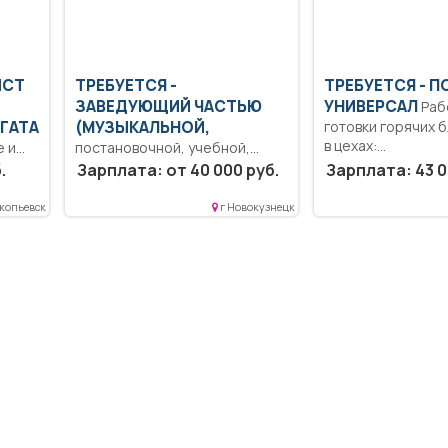
ИСТ
ТРЕБУЕТСЯ -
ТРЕБУЕТСЯ - П
ЗАВЕДУЮЩИЙ ЧАСТЬЮ
УНИВЕРСАЛ
Работа в цехе
ГАТА
(МУЗЫКАЛЬНОЙ,
готовки горячих 
в цехах:...
е и
постановочной, учебной,
художественнойи др.) Прием и
.
Зарплата: от 40 000 руб.
Зарплата: 43 0
ание
консультации посетителей
автошколы.
копьевск
г Новокузнецк
Организационное...