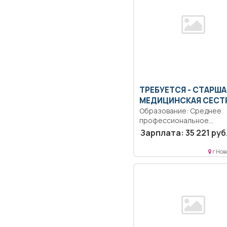
ТРЕБУЕТСЯ - СТАРША
МЕДИЦИНСКАЯ СЕСТ
Образование: Среднее
профессиональное
образование. Справка о
Зарплата: 35 221 руб
отсутствии судимости.
Справка об
г Нов
административном...