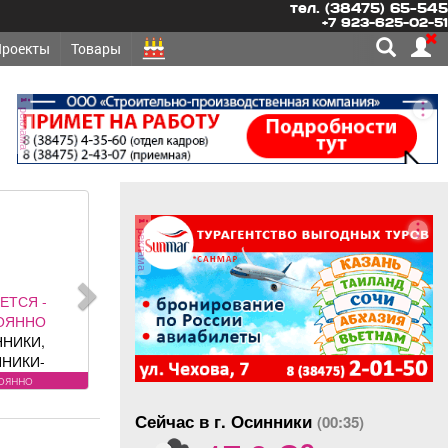
тел. (38475) 65-545
+7 923-625-02-51
Проекты
Товары
реклама
реклама
ЕБУЕТСЯ -
СТОЯННО
ЕЛЬ грузовых
томобилей
бования к
остоянно
ату: Условия:
Сейчас в г. Осинники
обности по
(00:35)
o
елефону.