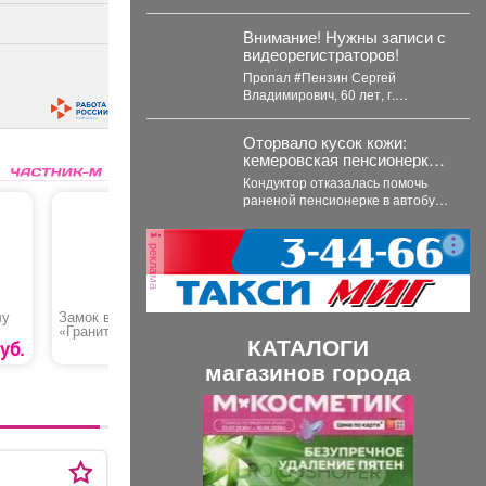
грузовика.
другим водителям. Сотрудники
ГИБДД организовали на месте
Внимание! Нужны записи с
реверсивное...
видеорегистраторов!
Пропал #Пензин Сергей
Владимирович, 60 лет, г.
#Новокузнецк. С 21 июля 2026
года его...
Оторвало кусок кожи:
кемеровская пенсионерка
истекала кровью в
Кондуктор отказалась помочь
автобусе
раненой пенсионерке в автобусе
Кемерова. Инцидентом
заинтересовались СК РФ.
реклама
Следственный комитет...
лу
Замок врезной
Цилиндровый
Замок ве
«Гранит» (1.06.40)
механизм «Magnum»
«Apecs P
КАТАЛОГИ
CODE»
уб.
3445 руб.
5300 руб.
магазинов города
П
С
р
л
е
е