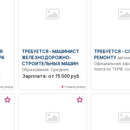
Я
ТРЕБУЕТСЯ - МАШИНИСТ
ТРЕБУЕТСЯ - С
РА
ЖЕЛЕЗНОДОРОЖНО-
РЕМОНТУ
автом
СТРОИТЕЛЬНЫХ МАШИН
Официальная зар
плата по ТКРФ; с
Образование: Среднее
б
гарантии и уверенн
профессиональное
.
Зарплата: от 75 000 руб.
образование.. Согласно
должностной инструкции..
окузнецк
г Новокузнецк
Полный рабочий...