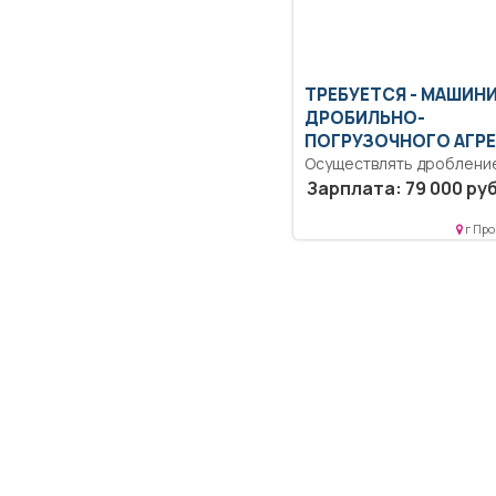
ТРЕБУЕТСЯ - МАШИН
ДРОБИЛЬНО-
ПОГРУЗОЧНОГО АГРЕ
Осуществлять дроблени
сортировку угля.
Зарплата: 79 000 руб
Осуществлять обслужив
ДСУ.. Сменная...
г Про