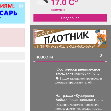
17.0 C
пасмурно
Подробнее
реклама
НОВОСТИ
Состоялось внеплановое
заседание комиссии по
предупреждению и
🗣️ В ходе заседания прозвучали
ликвидации чрезвычайных
доклады представителей
ситуаций и пожарной
управления образованием,
безопасности
сотрудников МЧС и мысковского
Водоканала. ...
На трассе «Кузедеево -
Бийск» Госавтоинспекторы
помогли водителю
«Скания» частично перекрыла
застрявшего в кювете
полосу движения, создав помехи