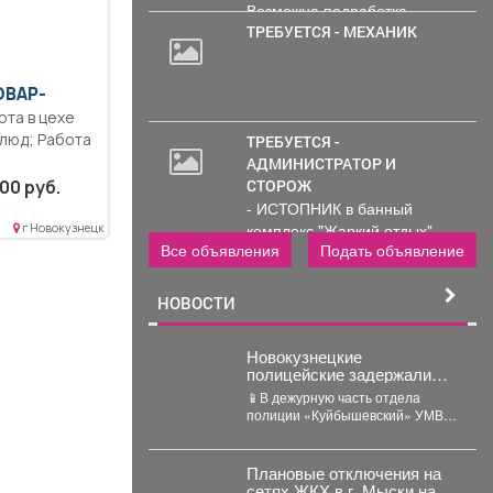
Возможна подработка..
ТРЕБУЕТСЯ - МЕХАНИК
ОВАР-
блюд; Работа
ТРЕБУЕТСЯ -
АДМИНИСТРАТОР И
00 руб.
СТОРОЖ
- ИСТОПНИК в банный
комплекс "Жаркий отдых"
г Новокузнецк
Все объявления
Подать объявление
Администрирование и тех....
НОВОСТИ
Новокузнецкие
полицейские задержали
проститутку, которая
📱В дежурную часть отдела
похитила деньги у клиента
полиции «Куйбышевский» УМВД
России по г. Новокузнецку
обратился 34-летний местный
житель....
Плановые отключения на
сетях ЖКХ в г. Мыски на 06