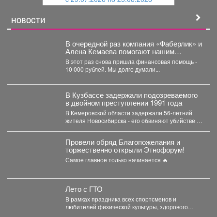
й
НОВОСТИ
В очередной раз компания «Фаберлик» и
Алена Кемаева помогают нашим
хвостикам!
В этот раз снова пришла финансовая помощь -
10 000 рублей. Мы долго думали...
В Кузбассе задержали подозреваемого
в двойном преступлении 1991 года
В Кемеровской области задержали 56‑летний
жителя Новосибирска - его обвиняют убийстве и
покушении на убийство,...
Провели обряд Благопожелания и
торжественно открыли Этнофорум!
Самое главное только начинается 🔥
Лето с ГТО
В рамках праздника всех спортсменов и
любителей физической культуры, здорового
образа жизни на городском стадионе...