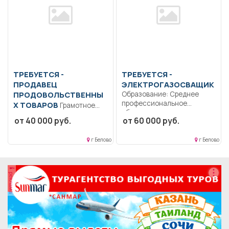
ТРЕБУЕТСЯ -
ТРЕБУЕТСЯ -
ПРОДАВЕЦ
ЭЛЕКТРОГАЗОСВАЩИК
ПРОДОВОЛЬСТВЕННЫ
Образование: Среднее
профессиональное
Х ТОВАРОВ
Грамотное
образование..
обслуживание и
от 40 000 руб.
от 60 000 руб.
Изготовление, монтаж,
консультация покупателей,
ремонт
работа на кассе,
металлоконструкций;
г Белово
г Белово
выкладка...
сварка...
реклама