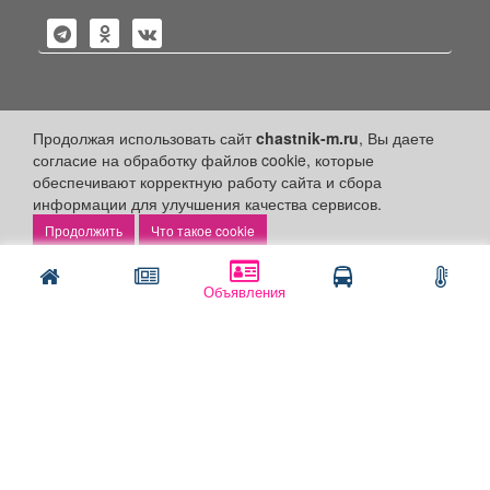
Политика конфиденциальности
Продолжая использовать сайт
chastnik-m.ru
, Вы даете
согласие на обработку файлов cookie, которые
Публикации с пометкой «Реклама», «На правах рекламы»,
обеспечивают корректную работу сайта и сбора
«Партнёрский проект» оплачены рекламодателем.
информации для улучшения качества сервисов.
Редакция сайта не несет ответственности за достоверность
информации, содержащейся в рекламных материалах и
Что такое cookie
объявлениях.
+16
© 2006-2026
ООО "Частник-М"
Объявления