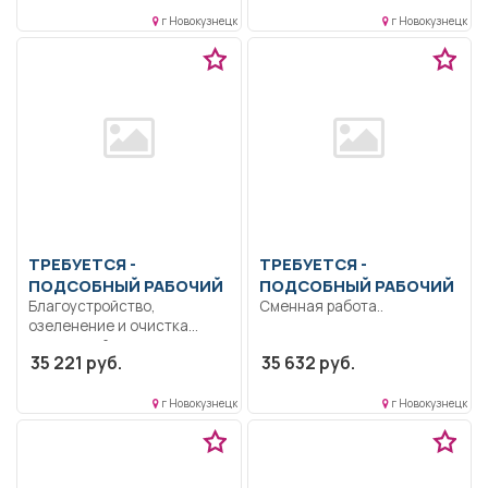
послерейсового осмотров...
г Новокузнецк
г Новокузнецк
ТРЕБУЕТСЯ -
ТРЕБУЕТСЯ -
ПОДСОБНЫЙ РАБОЧИЙ
ПОДСОБНЫЙ РАБОЧИЙ
Благоустройство,
Сменная работа..
озеленение и очистка
территорий
35 221 руб.
35 632 руб.
муниципального
образования, предприятий,
внутридомовых...
г Новокузнецк
г Новокузнецк