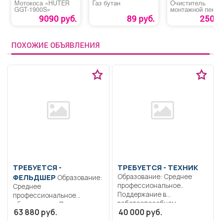
Мотокоса «HUTER
Газ бутан
Очиститель
GGT-1900S»
монтажной пены
«BULL»
9090 руб.
89 руб.
250 р
ПОХОЖИЕ ОБЪЯВЛЕНИЯ
ТРЕБУЕТСЯ -
ТРЕБУЕТСЯ - ТЕХНИК
ФЕЛЬДШЕР
Образование: Среднее
Образование:
профессиональное..
Среднее
Поддержание в
профессиональное
работоспособном
образование.. Проведение
63 880 руб.
40 000 руб.
состоянии программное
предрейсового и
обеспечение...