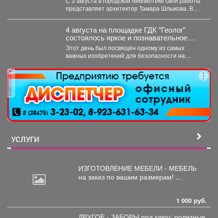
С 3 августа в городской библиотеке свои работы
представляет архитектор Тамара Шлыкова. В
экспозиции...
4 августа на площадке ГДК "Геолог"
состоялось яркое и познавательное
мероприятие - "День Светофора".
Этот день был посвящён одному из самых
важных изобретений для безопасности на
дорогах. В доступной...
реклама
УСЛУГИ
ИЗГОТОВЛЕНИЕ МЕБЕЛИ - МЕБЕЛЬ
на
заказ по вашим размерам! ...
1 000 руб.
ДРУГОЕ - ЗАБОРЫ под
ключ; ролетные,