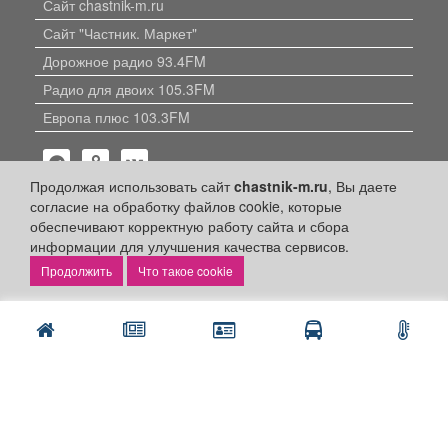
Сайт chastnik-m.ru
Сайт "Частник. Маркет"
Дорожное радио 93.4FM
Радио для двоих 105.3FM
Европа плюс 103.3FM
Продолжая использовать сайт
chastnik-m.ru
, Вы даете
согласие на обработку файлов cookie, которые
обеспечивают корректную работу сайта и сбора
информации для улучшения качества сервисов.
Политика конфиденциальности
Что такое cookie
Публикации с пометкой «Реклама», «На правах рекламы»,
«Партнёрский проект» оплачены рекламодателем.
Редакция сайта не несет ответственности за достоверность
информации, содержащейся в рекламных материалах и
объявлениях.
+16
© 2006-2026
ООО "Частник-М"