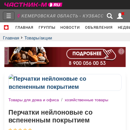
☰
КЕМЕРОВСКАЯ ОБЛАСТЬ - КУЗБАСС
ГЛАВНАЯ
ГРУППЫ
НОВОСТИ
ОБЪЯВЛЕНИЯ
НЕДВ
Главная
Группы
Новости
Главная
Товары/акции
реклама
Объявления
Недвижимость
Услуги
Товары для дома и офиса
/
хозяйственные товары
Работа
Транспорт
Компании
Перчатки нейлоновые со
вспененным покрытием