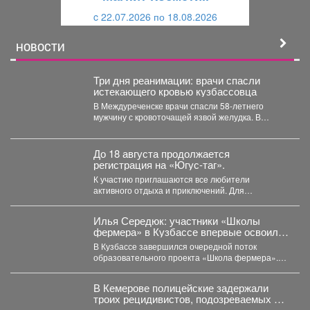
и
й
c 22.07.2026 по 18.08.2026
й
НОВОСТИ
Три дня реанимации: врачи спасли
истекающего кровью кузбассовца
В Междуреченске врачи спасли 58-летнего
мужчину с кровоточащей язвой желудка. В
Междуреченской городской больнице...
До 18 августа продолжается
регистрация на «Югус-таг».
К участию приглашаются все любители
активного отдыха и приключений. Для
иногородних участников доступно размещение
в...
Илья Середюк: участники «Школы
фермера» в Кузбассе впервые освоили
работу с агродронами
В Кузбассе завершился очередной поток
образовательного проекта «Школа фермера».
Обучение проходило три месяца, в этом...
В Кемерове полицейские задержали
троих рецидивистов, подозреваемых в
совершении серии краж