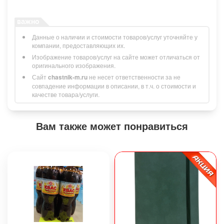
Данные о наличии и стоимости товаров/услуг уточняйте у
компании, предоставляющих их.
Изображение товаров/услуг на сайте может отличаться от
оригинального изображения.
Сайт
chastnik-m.ru
не несет ответственности за не
совпадение информации в описании, в т.ч. о стоимости и
качестве товара/услуги.
Вам также может понравиться