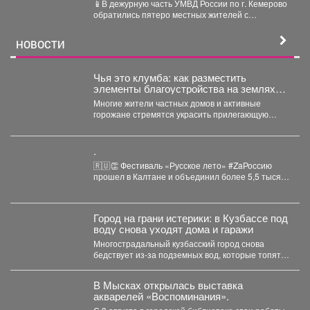
📱В дежурную часть УМВД России по г. Кемерово
обратились пятеро местных жителей с
заявлениями о...
НОВОСТИ
Чья это клумба: как разместить
элементы благоустройства на землях
общего пользования, не нарушив закон
Многие жители частных домов и активные
горожане стремятся украсить прилегающую
территорию за пределами своего участка....
.
🇷🇺👏 Фестиваль «Русское лето» #ZaРоссию
прошел в Калтане и объединил более 5,5 тысяч
горожан. Детские...
Город на грани истерики: в Кузбассе под
воду снова уходят дома и гаражи
Многострадальный кузбасский город снова
бедствует из-за подземных вод, которые топят
подвалы и уже проникают в...
В Мысках открылась выставка
акварелей «Воспоминания».