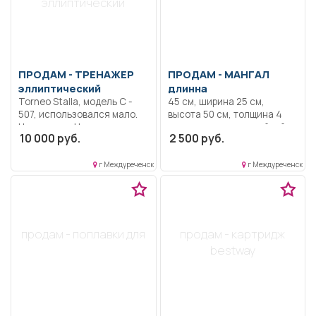
эллиптический
ПРОДАМ -
ТРЕНАЖЕР
ПРОДАМ -
МАНГАЛ
эллиптический
длинна
Torneo Stalla, модель С -
45 см, ширина 25 см,
507, использовался мало.
высота 50 см, толщина 4
Не скрипит. Не имеет
мм, покрыт термостойкой
10 000 руб.
2 500 руб.
следов длительного
краской
использования. Самовывоз.
г Междуреченск
г Междуреченск
продам - поплавки для
продам - картридж
bestway