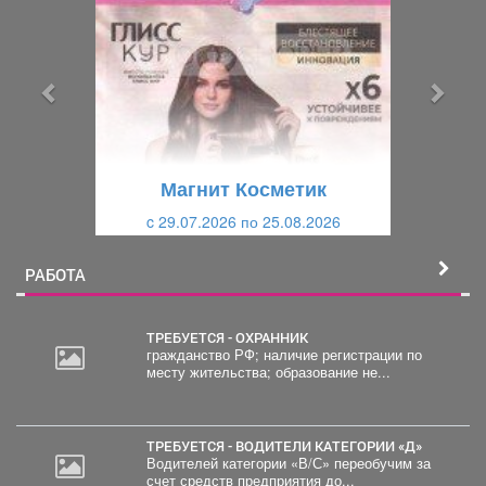
е
е
д
д
ы
у
д
ю
у
щ
щ
и
Магнит Косметик
и
й
c 29.07.2026 по 25.08.2026
й
РАБОТА
ТРЕБУЕТСЯ - ОХРАННИК
гражданство РФ; наличие регистрации по
месту жительства; образование не...
ТРЕБУЕТСЯ - ВОДИТЕЛИ КАТЕГОРИИ «Д»
Водителей категории «В/С» переобучим за
счет средств предприятия до...