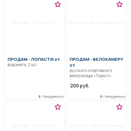
продам - лопасти от
продам - велокамеру от
ПРОДАМ -
ЛОПАСТИ от
ПРОДАМ -
ВЕЛОКАМЕРУ
водомета, 2 шт.
от
русского спортивного
велосипеда «Турист»
(узкая покрышка).
200 руб.
г Междуреченск
г Междуреченск
продам - тренажер
продам - мангал длинна