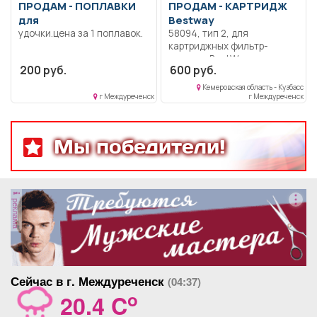
ПРОДАМ -
ПОПЛАВКИ
ПРОДАМ -
КАРТРИДЖ
для
Bestway
удочки.цена за 1 поплавок.
58094, тип 2, для
картриджных фильтр-
насосов BestWay, ширина
200 руб.
600 руб.
10.6 см, высота 13.6 см.,
комплект 2 шт.
Кемеровская область - Кузбасс
г Междуреченск
г Междуреченск
Мы победители!
реклама
Сейчас в г. Междуреченск
(04:37)
o
20.4 C