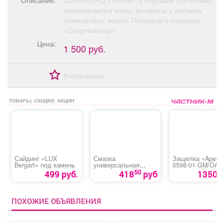
Описание:
СКЕЙТБОРД «Termit», в хорошем состоянии,
Афиша
Обучение
Проекты
использовался мало, интересы у ребенка
поменялись, вырос. Покупали в магазине
«Спортмастер».
Цена:
1 500 руб.
Товары
Поздравления
Погода
В избранное
ТОВАРЫ, СКИДКИ, АКЦИИ
ТВ программа
Я - пенсионер
Сайдинг «LUX
Смазка
Защелка «Apecs
Bergart» под камень
универсальная
0598-01-GM/OAK
«Himkod multi»
(598-01-WH/GM)
50
499 руб.
418
руб
1350 р
ПОХОЖИЕ ОБЪЯВЛЕНИЯ