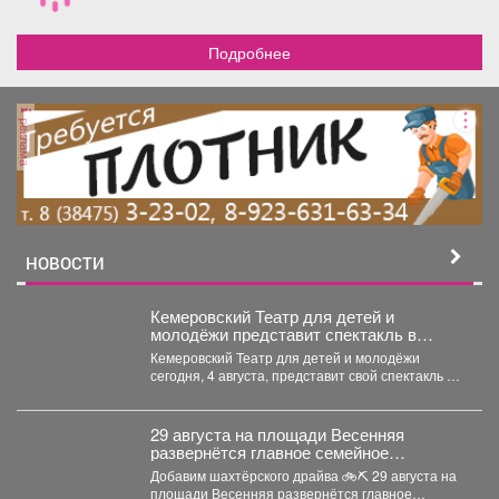
Подробнее
реклама
НОВОСТИ
Кемеровский Театр для детей и
молодёжи представит спектакль в
Москве
Кемеровский Театр для детей и молодёжи
сегодня, 4 августа, представит свой спектакль на
открытом международном...
29 августа на площади Весенняя
развернётся главное семейное
соревнование этого лета - городской
Добавим шахтёрского драйва 🚲⛏ 29 августа на
конкурс «Шахтёрский видномобиль».
площади Весенняя развернётся главное