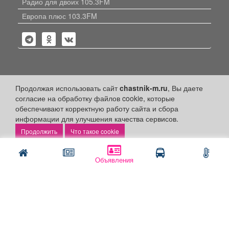
Радио для двоих 105.3FM
Европа плюс 103.3FM
Политика конфиденциальности
Продолжая использовать сайт
chastnik-m.ru
, Вы даете
согласие на обработку файлов cookie, которые
Публикации с пометкой «Реклама», «На правах рекламы»,
обеспечивают корректную работу сайта и сбора
«Партнёрский проект» оплачены рекламодателем.
информации для улучшения качества сервисов.
Редакция сайта не несет ответственности за достоверность
информации, содержащейся в рекламных материалах и
Что такое cookie
объявлениях.
+16
© 2006-2026
ООО "Частник-М"
Объявления