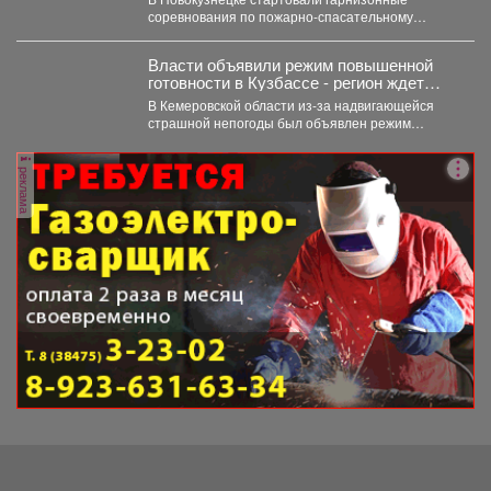
соревнования по пожарно-спасательному
спорту. Они продлятся в течение двух дней, а...
Власти объявили режим повышенной
готовности в Кузбассе - регион ждет
удар стихии
В Кемеровской области из-за надвигающейся
страшной непогоды был объявлен режим
повышенной готовности. Постановление,
которое...
реклама