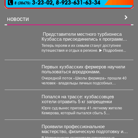
НОВОСТИ
Представители местного турбизнеса
Кузбасса присоединились к программе
поддержки участников СВО и их
Теперь героям и их семьям станут доступнее
близкихне.
путешествия и отдых в регионе. ▶️ Подробнее...
Первых кузбасских фермеров научили
пользоваться агродронами.
Очередной поток «Школы фермера» прошли 40
человек - владельцы личных подсобных
хозяйств, начинающие фермеры и...
Попался на трассе: кузбассовцев
хотели отравить 5 кг запрещенки
Юрге суд вынес приговор 41-летнему жителю
Кемерова, который пытался сбыть 5
килограммов синтетических наркотиков. ...
Проявили профессиональное
мастерство, физическую подготовку и
командный дух.
В Новокузнецке стартовали гарнизонные