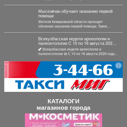
семейное соревнование этого...
Мысковчан обучают оказанию первой
помощи
Жители Кемеровской области проходят
обучение оказанию первой помощи. Такое
поручение дал губернатор Илья Середюк. ...
Всекузбасская неделя археологии и
палеонтологии С 10 по 16 августа 2026
года в музеях Кузбасса пройдет Неделя
🦖 Всекузбасская неделя археологии и
археологии и палеонтологии,
палеонтологии 📅 С 10 по 16 августа 2026 года...
приуроченная ко Дню археолога (15
августа) и Дню палеон
реклама
КАТАЛОГИ
магазинов города
П
С
р
л