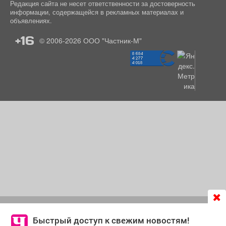
Редакция сайта не несет ответственности за достоверность
информации, содержащейся в рекламных материалах и
объявлениях.
+16
© 2006-2026
ООО "Частник-М"
Продолжая использовать сайт
chastnik-m.ru
, Вы даете
согласие на обработку файлов cookie, которые
Быстрый доступ к свежим новостям!