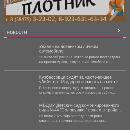
реклама
НОВОСТИ
Уехали на новеньком личном
автомобиле.
12 жителей региона, которые ранее пострадали
на производстве, получили автомобили от
Отделения социального фонда по...
Кузбассовца судят за жесточайшее
убийство: 15 ударов и смерть на месте
В Киселевске перед судом предстанет ранее
судимый мужчина, который насмерть забил
прохожего прямо на улице....
МБДОУ Детский сад комбинированного
вида №44 "Соловушка " вошел в тройку
лидеров регионального конкурса
23 июля 2026 года в городе Кемерово
бережливых технологий.
состоялась торжественная церемония
награждения победителей V регионального
конкурса...