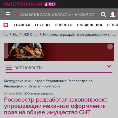
☰
КЕМЕРОВСКАЯ ОБЛАСТЬ - КУЗБАСС
ГЛАВНАЯ
ГРУППЫ
НОВОСТИ
ОБЪЯВЛЕНИЯ
НЕДВ
Главная
Группы
Новости
Главная
Новости
ЖКХ и недвижимость
Росреестр разработал законопроект, упрощающий механизм оформления прав на общее имущество СНТ
реклама
Объявления
Недвижимость
Услуги
ВСЕ НОВОСТИ
Рукбрики
новостей
Междуреченский отдел Управления Росреестра по
Кемеровской области - Кузбассу
Работа
Транспорт
Компании
24 июня 2026
ЖКХ и недвижимость
Росреестр разработал законопроект,
упрощающий механизм оформления
прав на общее имущество СНТ