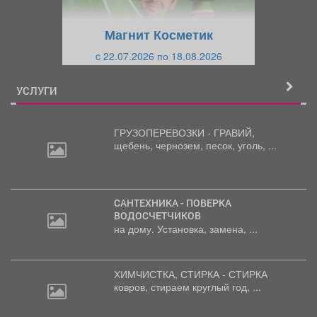
у
щ
щ
и
Магнит Косметик
и
й
c 22.07.2026 по 18.08.2026
й
УСЛУГИ
ГРУЗОПЕРЕВОЗКИ - ГРАВИЙ,
щебень,
чернозем, песок, уголь, ...
САНТЕХНИКА - ПОВЕРКА
ВОДОСЧЕТЧИКОВ
на дому. Установка, замена, ...
ХИМЧИСТКА, СТИРКА - СТИРКА
ковров,
стираем круглый год, ...