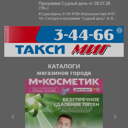
Программа Судный день от 28.07.26
(16+)
#Судныйдень 21:00 #ТВН #происшествия #ЧП
16+ Сегодня в программе "Судный день": 🚨 В...
реклама
КАТАЛОГИ
магазинов города
П
С
р
л
е
е
д
д
ы
у
д
ю