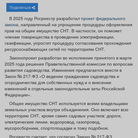
Афиша
Обучение
Проекты
Поделиться
В 2025 году Росреестр разработал
проект федерального
закона
, направленный на упрощение процедуры оформления
прав на общее имущество СНТ. В частности, он поможет
членам товарищества в проведении электрификации,
Товары
Поздравления
Погода
газификации, упростит процедуру согласования прохождения
ресурсоснабжающих сетей по территориям СНТ.
Законопроект разработан во исполнение принятого в марте
2025 года решения Правительственной комиссии по вопросам
развития садоводства. Изменения предлагается внести в
ТВ программа
Я - пенсионер
Закон № 217-ФЗ «О ведении гражданами садоводства и
огородничества для собственных нужд и о внесении
изменений в отдельные законодательные акты Российской
Федерации».
Общее имущество СНТ используется всеми владельцами
земельных участков внутри объединения. Оно включает всю
территорию СНТ, кроме самих садовых участков: дороги,
электрические линии, водопровод, газопровод,
мусоросборники, спортплощадки и тому подобное.
Росреестр считает, что согласно Закону № 217-ФЗ