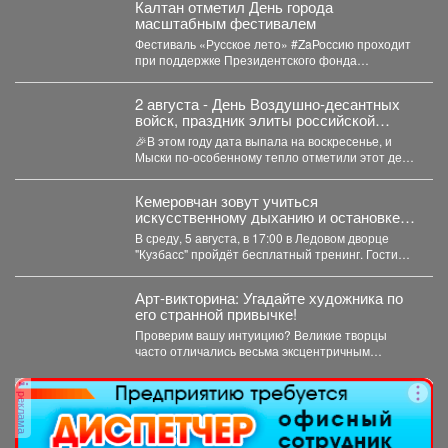
Калтан отметил День города
масштабным фестивалем
Фестиваль «Русское лето» #ZaРоссию проходит
при поддержке Президентского фонда
культурных инициатив. Мероприятие посетили
около 6...
2 августа - День Воздушно‑десантных
войск, праздник элиты российской
армии
🎉В этом году дата выпала на воскресенье, и
Мыски по‑особенному тепло отметили этот день!
...
Кемеровчан зовут учиться
искусственному дыханию и остановке
кровотечения
В среду, 5 августа, в 17:00 в Ледовом дворце
"Кузбасс" пройдёт бесплатный тренинг. Гости
смогут...
Арт-викторина: Угадайте художника по
его странной привычке!
Проверим вашу интуицию? Великие творцы
часто отличались весьма эксцентричным
поведением. Пишите в комментариях номер
правильного...
реклама