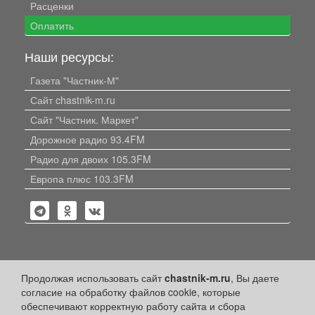
Расценки
Оплатить
Наши ресурсы:
Газета "Частник-М"
Сайт chastnik-m.ru
Сайт "Частник. Маркет"
Дорожное радио 93.4FM
Радио для двоих 105.3FM
Европа плюс 103.3FM
Политика конфиденциальности
Продолжая использовать сайт
chastnik-m.ru
, Вы даете
согласие на обработку файлов cookie, которые
Публикации с пометкой «Реклама», «На правах рекламы»,
обеспечивают корректную работу сайта и сбора
«Партнёрский проект» оплачены рекламодателем.