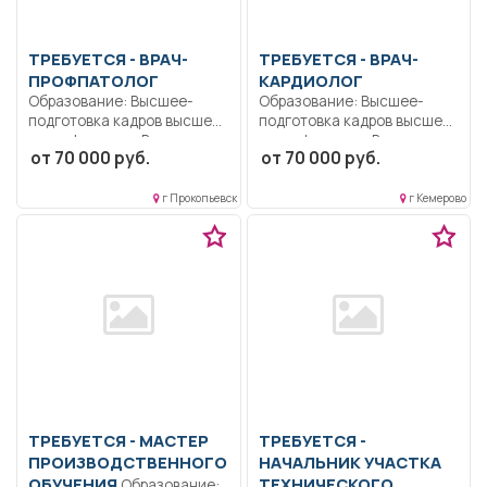
ТРЕБУЕТСЯ - ВРАЧ-
ТРЕБУЕТСЯ - ВРАЧ-
ПРОФПАТОЛОГ
КАРДИОЛОГ
Образование: Высшее-
Образование: Высшее-
подготовка кадров высшей
подготовка кадров высшей
квалификации.. В
квалификации.. В
от 70 000 руб.
от 70 000 руб.
соответствии с
соответствии с
должностной...
должностной...
г Прокопьевск
г Кемерово
ТРЕБУЕТСЯ - МАСТЕР
ТРЕБУЕТСЯ -
ПРОИЗВОДСТВЕННОГО
НАЧАЛЬНИК УЧАСТКА
ОБУЧЕНИЯ
ТЕХНИЧЕСКОГО
Образование: