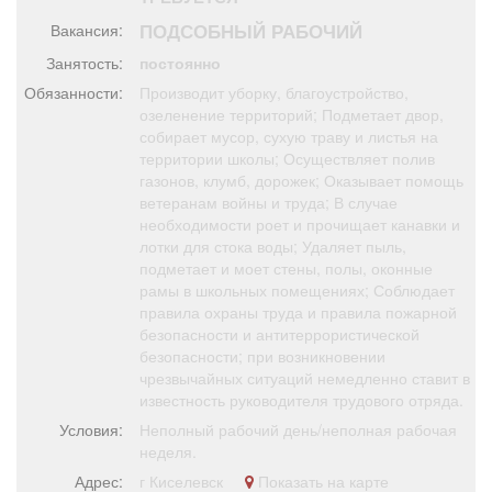
Афиша
Обучение
Проекты
ПОДСОБНЫЙ РАБОЧИЙ
Вакансия:
Занятость:
постоянно
Обязанности:
Производит уборку, благоустройство,
озеленение территорий; Подметает двор,
собирает мусор, сухую траву и листья на
Товары
Поздравления
Погода
территории школы; Осуществляет полив
газонов, клумб, дорожек; Оказывает помощь
ветеранам войны и труда; В случае
необходимости роет и прочищает канавки и
лотки для стока воды; Удаляет пыль,
ТВ программа
Я - пенсионер
подметает и моет стены, полы, оконные
рамы в школьных помещениях; Соблюдает
правила охраны труда и правила пожарной
безопасности и антитеррористической
безопасности; при возникновении
чрезвычайных ситуаций немедленно ставит в
известность руководителя трудового отряда.
Условия:
Неполный рабочий день/неполная рабочая
неделя.
Адрес:
г Киселевск
Показать на карте