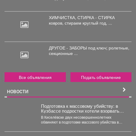
ХИМЧИСТКА, СТИРКА - СТИРКА
ковров,
стираем круглый год, ...
ДРУГОЕ - ЗАБОРЫ под
ключ; ролетные,
секционные ...
Все объявления
Подать объявление
НОВОСТИ
Подготовка к массовому убийству: в
Кузбассе подростки хотели взорвать
школу
В Киселёвске двух несовершеннолетних
обвиняют в подготовке массового убийства в
школе – они планировали взрыв...