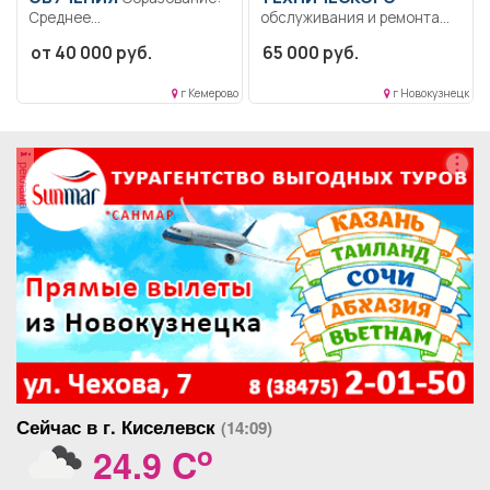
Среднее
обслуживания и ремонта
профессиональное.
контактной сети
от 40 000 руб.
65 000 руб.
Квалификация: сварочные
Образование: Высшее-
работы.. Проведение
бакалавриат.. Обеспечение
г Кемерово
г Новокузнецк
учебных занятий по...
бесперебойного
электроснабжения...
реклама
Сейчас в г. Киселевск
(14:09)
o
24.9 C