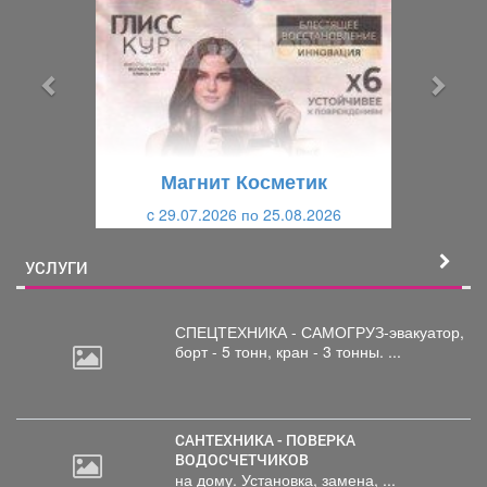
е
е
д
д
ы
у
д
ю
у
щ
щ
и
Магнит Косметик
и
й
c 29.07.2026 по 25.08.2026
й
УСЛУГИ
СПЕЦТЕХНИКА - САМОГРУЗ-эвакуатор,
борт
- 5 тонн, кран - 3 тонны. ...
САНТЕХНИКА - ПОВЕРКА
ВОДОСЧЕТЧИКОВ
на дому. Установка, замена, ...