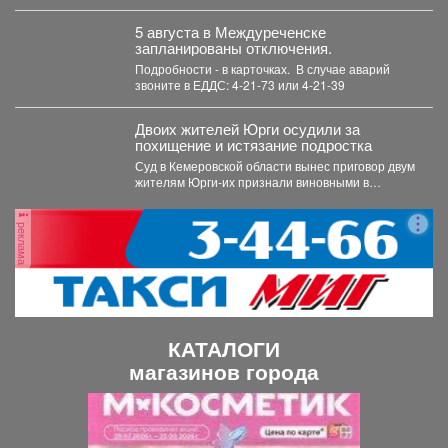
президентских грантов и...
5 августа в Междуреченске
запланированы отключения.
Подробности - в карточках. ️ В случае аварий
звоните в ЕДДС: 4-21-73 или 4-21-39
Двоих жителей Юрги осудили за
похищение и истязание подростка
Суд в Кемеровской области вынес приговор двум
жителям Юрги-их признали виновными в
похищении, истязании и...
реклама
КАТАЛОГИ
магазинов города
П
С
р
л