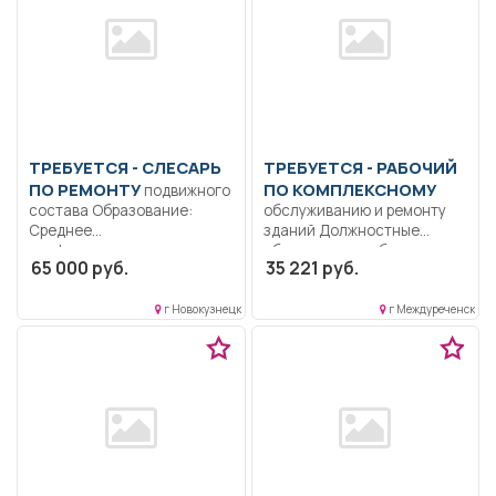
ТРЕБУЕТСЯ - СЛЕСАРЬ
ТРЕБУЕТСЯ - РАБОЧИЙ
ПО РЕМОНТУ
ПО КОМПЛЕКСНОМУ
подвижного
состава Образование:
обслуживанию и ремонту
Среднее
зданий Должностные
профессиональное
обязанности рабочего по
65 000 руб.
35 221 руб.
образование.. Ремонт
обслуживанию здания...
подвижного состава.
Разборка...
г Новокузнецк
г Междуреченск