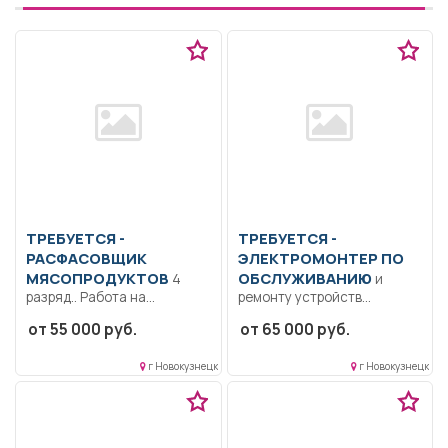
ТРЕБУЕТСЯ -
ТРЕБУЕТСЯ -
РАСФАСОВЩИК
ЭЛЕКТРОМОНТЕР ПО
МЯСОПРОДУКТОВ
ОБСЛУЖИВАНИЮ
4
и
разряд.. Работа на
ремонту устройств
конвейере, укладка,
сигнализации,
от 55 000 руб.
от 65 000 руб.
упаковка.. Участок
централизации и
прохладный...
блокировки Организована
г Новокузнецк
г Новокузнецк
доставка автобусами.....