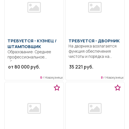
ТРЕБУЕТСЯ - КУЗНЕЦ /
ТРЕБУЕТСЯ - ДВОРНИК
ШТАМПОВЩИК
На дворника возлагается
функция обеспечения
Образование: Среднее
чистоты и порядка на...
профессиональное
образование..
от 80 000 руб.
35 221 руб.
Изготовление
металлических изделий
методом ковки...
г Новокузнецк
г Новокузнецк