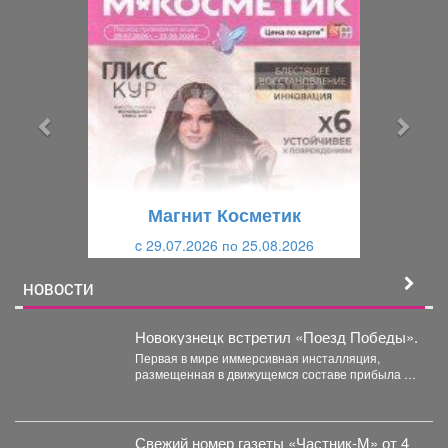
П
С
р
л
е
е
д
д
ы
у
д
ю
у
щ
щ
и
Магнит Косметик
и
й
c 29.07.2026 по 25.08.2026
й
НОВОСТИ
Новокузнецк встретил «Поезд Победы».
Первая в мире иммерсивная инсталляция,
размещенная в движущемся составе прибыла на
железнодорожный вокзал. Вагоны-экспозиции
воссоздают...
Свежий номер газеты «Частник‑М» от 4