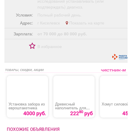
исследований устанавливать (или
подтверждать) диагноз.
Условия:
Полный рабочий день.
Адрес:
г Киселевск
Показать на карте
Зарплата:
от 70 000 до 80 000 руб.
В избранное
ТОВАРЫ, СКИДКИ, АКЦИИ
Установка забора из
Древесный
Хомут силовой
евроштакетника
наполнитель для
лотков «Лапки в
80
4000 руб.
222
руб
45 р
порядке»
ПОХОЖИЕ ОБЪЯВЛЕНИЯ