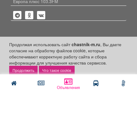
Европа плюс 103.3FM
Политика конфиденциальности
Продолжая использовать сайт
chastnik-m.ru
, Вы даете
согласие на обработку файлов cookie, которые
Публикации с пометкой «Реклама», «На правах рекламы»,
обеспечивают корректную работу сайта и сбора
«Партнёрский проект» оплачены рекламодателем.
Редакция сайта не несет ответственности за достоверность
информации для улучшения качества сервисов.
информации, содержащейся в рекламных материалах и
Что такое cookie
объявлениях.
+16
© 2006-2026
ООО "Частник-М"
Объявления