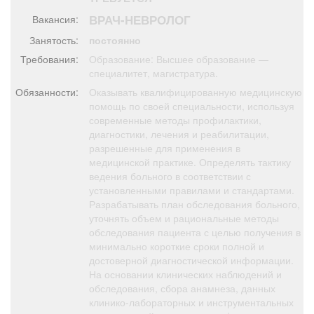
Афиша
Обучение
Проекты
ВРАЧ-НЕВРОЛОГ
Вакансия:
Занятость:
постоянно
Требования:
Образование: Высшее образование —
специалитет, магистратура.
Товары
Поздравления
Погода
Обязанности:
Оказывать квалифицированную медицинскую
помощь по своей специальности, используя
современные методы профилактики,
диагностики, лечения и реабилитации,
разрешенные для применения в
медицинской практике. Определять тактику
ТВ программа
Я - пенсионер
ведения больного в соответствии с
установленными правилами и стандартами.
Разрабатывать план обследования больного,
уточнять объем и рациональные методы
обследования пациента с целью получения в
минимально короткие сроки полной и
достоверной диагностической информации.
На основании клинических наблюдений и
обследования, сбора анамнеза, данных
клинико-лабораторных и инструментальных