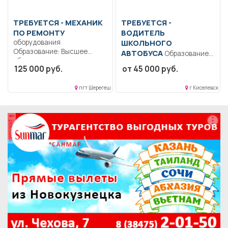
ТРЕБУЕТСЯ - МЕХАНИК
ТРЕБУЕТСЯ -
ПО РЕМОНТУ
ВОДИТЕЛЬ
оборудования
ШКОЛЬНОГО
Образование: Высшее
АВТОБУСА
Образование:
образование —
Общее образование..
125 000 руб.
от 45 000 руб.
специалитет,
Соблюдать особую
магистратура..
осторожность при
Обеспечивает работу
пгт Шерегеш
г Киселевск
перевозке детей,...
всех...
реклама