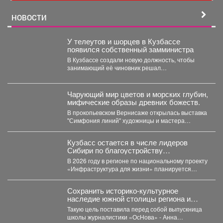
НОВОСТИ
У телеутов и шорцев в Кузбассе
появился собственный замминистра
В Кузбассе создали новую должность, чтобы
занимающий её чиновник решал
проблемыаборигенов. Павел Плешкань
назначен...
Чарующий мир цветов и морских глубин,
мифические образы древних божеств.
В прокопьевском Вернисаже открылась выставка
"Симфония линий" художницы и мастера
декоративно-прикладного искусства Натальи
Калугиной. ...
Кузбасс остается в числе лидеров
Сибири по благоустройству
общественных пространств.
В 2026 году в регионе по национальному проекту
«Инфраструктура для жизни» планируется
обновить 115 общественных...
Сохранить историко-культурное
наследие южной столицы региона и
создать доступную среду.
Такую цель поставила перед собой выпускница
школы журналистики «ОсНова» - Анна