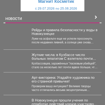
Магнит Косметик
и
й
c 29.07.2026 по 25.08.2026
й
НОВОСТИ
Рейды и правила безопасности у воды в
Новокузнецке
Лужи на асфальте еще не успели просохнуть
после недавних ливней, а солнце уже снова
палит...
Жуткие числа: в Кузбассе число
больных гепатитом С взлетело почти
вдвое
Кузбассовцев, заражённых "ласковым убийцей",
стало за несколько лет почти вдвое больше, что
показали последние исследования....
Арт-викторина: Угадайте художника по
его странной привычке!
Проверим вашу интуицию? Великие творцы
часто отличались весьма эксцентричным
поведением. Пишите в комментариях номер
правильного...
В Новокузнецке прошли учения по
отработке действий членов участковой