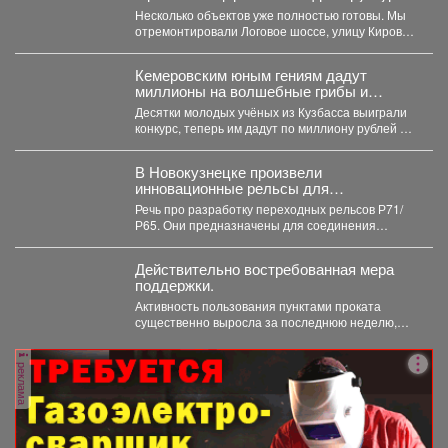
для жизни"
Несколько объектов уже полностью готовы. Мы
отремонтировали Логовое шоссе, улицу Кирова
от Кузнецкого до...
Кемеровским юным гениям дадут
миллионы на волшебные грибы и
чудных птиц
Десятки молодых учёных из Кузбасса выиграли
конкурс, теперь им дадут по миллиону рублей на
их...
В Новокузнецке произвели
инновационные рельсы для
тяжеловесного движения
Речь про разработку переходных рельсов Р71/
Р65. Они предназначены для соединения
рельсов двух типов в путях...
Действительно востребованная мера
поддержки.
Активность пользования пунктами проката
существенно выросла за последнюю неделю,
после того как губернатор поручил включить...
реклама