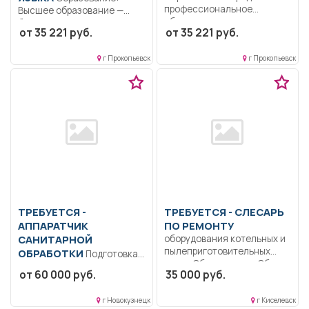
профессиональное
Высшее образование —
образование.
бакалавриат..
от 35 221 руб.
от 35 221 руб.
Ответственность.. В
Придерживаться языковой
соответствии с
нормы иностранного...
должностной
г Прокопьевск
г Прокопьевск
инструкцией,...
ТРЕБУЕТСЯ -
ТРЕБУЕТСЯ - СЛЕСАРЬ
АППАРАТЧИК
ПО РЕМОНТУ
САНИТАРНОЙ
оборудования котельных и
пылеприготовительных
ОБРАБОТКИ
Подготовка
цехов Образование: Общее
корпуса к заселению,
от 60 000 руб.
35 000 руб.
образование.. Обеспечение
мойка керхером, работа на
исправной...
высоте.....
г Новокузнецк
г Киселевск