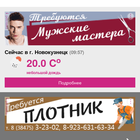
реклама
Сейчас в г. Новокузнецк
(09:57)
o
20.0 C
небольшой дождь
Подробнее
реклама