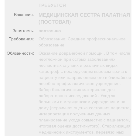
Афиша
Обучение
Проекты
ТРЕБУЕТСЯ
МЕДИЦИНСКАЯ СЕСТРА ПАЛАТНАЯ
Вакансия:
(ПОСТОВАЯ)
Занятость:
постоянно
Товары
Поздравления
Погода
Требования:
Образование: Среднее профессиональное
образование.
Обязанности:
Оказание доврачебной помощи . В том числе
неотложной при острых заболеваниях,
несчастных случаях и различных видах
катастроф с последующим вызовом врача к
ТВ программа
Я - пенсионер
пациенту или направлением его в ближайшее
лечебно-профилактическое учреждение.
Забор биологических материалов для
лабораторных исследований . Уход за
больными в медицинском учреждении и на
дому (первичная оценка состояния пациента,
интерпретация полученных данных,
планирование ухода совместно с пациентом,
итоговая оценка достигнутого). Стерилизация
медицинских инструментов, перевязочных