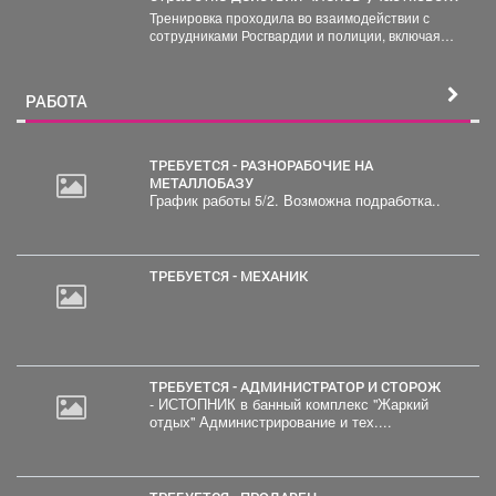
избирательной комиссии в нештатных
Тренировка проходила во взаимодействии с
ситуациях на предстоящих выборах.
сотрудниками Росгвардии и полиции, включая
специалистов кинологической службы.
РАБОТА
ТРЕБУЕТСЯ - РАЗНОРАБОЧИЕ НА
МЕТАЛЛОБАЗУ
График работы 5/2. Возможна подработка..
ТРЕБУЕТСЯ - МЕХАНИК
ТРЕБУЕТСЯ - АДМИНИСТРАТОР И СТОРОЖ
- ИСТОПНИК в банный комплекс "Жаркий
отдых" Администрирование и тех....