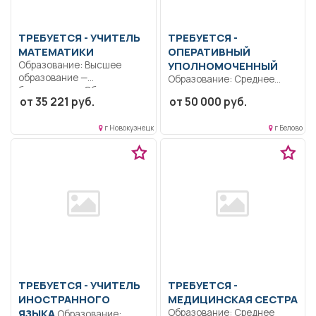
ТРЕБУЕТСЯ - УЧИТЕЛЬ
ТРЕБУЕТСЯ -
МАТЕМАТИКИ
ОПЕРАТИВНЫЙ
Образование: Высшее
УПОЛНОМОЧЕННЫЙ
образование —
Образование: Среднее
бакалавриат.. Обучение и
профессиональное.
от 35 221 руб.
от 50 000 руб.
воспитание учащихся...
Ответственность..
Правоохранительная
г Новокузнецк
г Белово
деятельность..
Ненормированный рабочий
день..
ТРЕБУЕТСЯ - УЧИТЕЛЬ
ТРЕБУЕТСЯ -
ИНОСТРАННОГО
МЕДИЦИНСКАЯ СЕСТРА
ЯЗЫКА
Образование: Среднее
Образование: