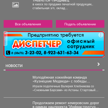
ТРЕБУЕТСЯ - ПРОДАВЕЦ
в киоск по продаже печатной продукции,.
стабильная з/п, оклад...
Все объявления
Подать объявление
реклама
НОВОСТИ
Молодёжная хоккейная команда
«Кузнецкие Медведи» с победы
стартовала на предсезонном турнире в
Играли подопечные Валерия Хлебникова со
Омске.
«Снежными Барсами» из Астаны. Стартовый
отрезок прошёл на высоких...
Продолжаем ремонт кемеровских дорог
в рамках нацпроекта "Инфраструктура