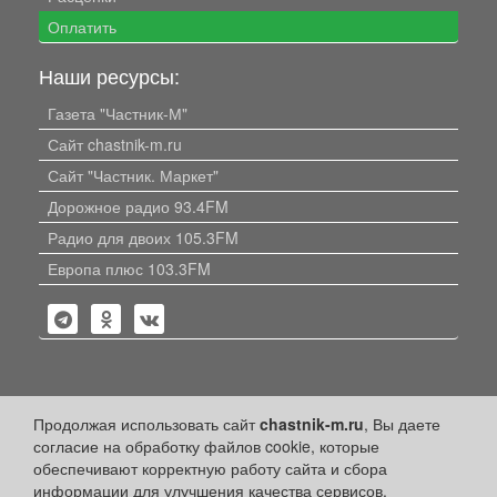
Оплатить
Наши ресурсы:
Газета "Частник-М"
Сайт chastnik-m.ru
Сайт "Частник. Маркет"
Дорожное радио 93.4FM
Радио для двоих 105.3FM
Европа плюс 103.3FM
Политика конфиденциальности
Продолжая использовать сайт
chastnik-m.ru
, Вы даете
согласие на обработку файлов cookie, которые
Публикации с пометкой «Реклама», «На правах рекламы»,
обеспечивают корректную работу сайта и сбора
«Партнёрский проект» оплачены рекламодателем.
информации для улучшения качества сервисов.
Редакция сайта не несет ответственности за достоверность