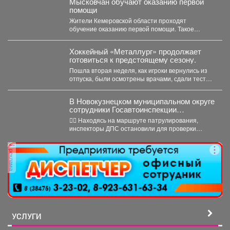
Мысковчан обучают оказанию первой
помощи
Жители Кемеровской области проходят
обучение оказанию первой помощи. Такое
поручение дал губернатор Илья Середюк. ...
Хоккейный «Металлург» продолжает
готовиться к предстоящему сезону.
Пошла вторая неделя, как игроки вернулись из
отпуска, были осмотрены врачами, сдали тесты,
приступили к...
В Новокузнецком муниципальном округе
сотрудники Госавтоинспекции
задержали нетрезвого водителя,
👮‍♂ Находясь на маршруте патрулирования,
повторно севшего за руль в состоянии
инспекторы ДПС остановили для проверки
опьянения
документов автомобиль «Рено Логан». За...
реклама
УСЛУГИ