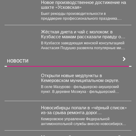
Новое производственное достижение на
шахте «Усковская»
Бьют рекорды производительности в
преддверие профессионального праздника.
Сразу две бригады проходчиков шахты
«Усковская» с разницей...
Жёсткая диета и чай с молоком: в
Кузбассе мамам рассказали правду о
грудном вскармливании
В Кузбассе заведующая женской консультацией
Анастасия Подушко развеяла популярные мифы
о питании кормящих мам. ...
НОВОСТИ
Открыли новые медпункты в
Кемеровском муниципальном округе.
В селе Мазурово - фельдшерско-акушерский
пункт. В деревне Мозжуха - фельдшерский
здравпункт. В модульных...
Новосибирцы попали в «чёрный список»
из‑за срыва ремонта дорог
Прокопьевска
Кемеровское управление Федеральной
антимонопольной службы внесло новосибирскую
компанию ООО «Сибдорстрой» в реестр
недобросовестных поставщиков. Речь...