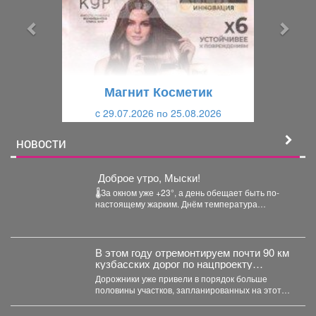
д
д
ы
у
д
ю
у
щ
щ
и
Магнит Косметик
и
й
c 29.07.2026 по 25.08.2026
й
НОВОСТИ
️ Доброе утро, Мыски!
🌡За окном уже +23°, а день обещает быть по-
настоящему жарким. Днём температура
поднимется до +32°....
В этом году отремонтируем почти 90 км
кузбасских дорог по нацпроекту
«Инфраструктура для жизни», который
Дорожники уже привели в порядок больше
инициировал наш Президент Владимир
половины участков, запланированных на этот
Владимирович Путин.
сезон. Например, закончили работу...