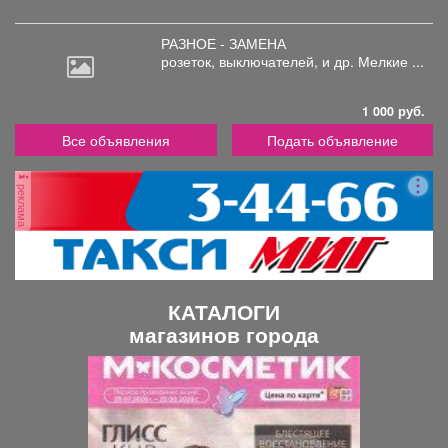
РАЗНОЕ - ЗАМЕНА
розеток,
выключателей, и др. Мелкие ...
1 000 руб.
Все объявления
Подать объявление
реклама
КАТАЛОГИ
магазинов города
П
С
р
л
е
е