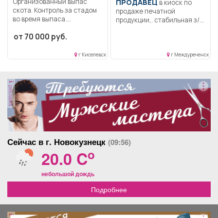
Организованный выпас
ПРОДАВЕЦ
в киоск по
скота. Контроль за стадом
продаже печатной
во время выпаса....
продукции,. стабильная з/п,
оклад...
от 70 000 руб.
г Киселевск
г Междуреченск
реклама
Сейчас в г. Новокузнецк
(09:56)
o
20.0 C
небольшой дождь
Подробнее