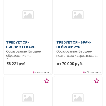
ТРЕБУЕТСЯ -
ТРЕБУЕТСЯ - ВРАЧ-
БИБЛИОТЕКАРЬ
НЕЙРОХИРУРГ
Образование: Высшее
Образование: Высшее-
образование —
подготовка кадров высшей
бакалавриат.. Согласно
квалификации.. В
35 221 руб.
от 70 000 руб.
должностной инструкции..
соответствии с
Полный...
должностной...
г Новокузнецк
г Прокопьевск