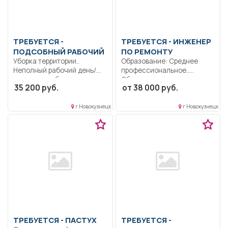
ТРЕБУЕТСЯ -
ТРЕБУЕТСЯ - ИНЖЕНЕР
ПОДСОБНЫЙ РАБОЧИЙ
ПО РЕМОНТУ
Уборка территории..
Образование: Среднее
Неполный рабочий день/
профессиональное..
неполная рабочая неделя..
Обеспечивает исправное
35 200 руб.
от 38 000 руб.
состояние
технологического
оборудования в...
г Новокузнецк
г Новокузнецк
ТРЕБУЕТСЯ - ПАСТУХ
ТРЕБУЕТСЯ -