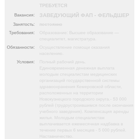
Афиша
Обучение
Проекты
ТРЕБУЕТСЯ
ЗАВЕДУЮЩИЙ ФАП - ФЕЛЬДШЕР
Вакансия:
Занятость:
постоянно
Требования:
Образование: Высшее образование —
специалитет, магистратура.
Товары
Поздравления
Погода
Обязанности:
Осуществление помощи оказания
населению.
Условия:
Полный рабочий день.
Единовременная денежная выплата
ТВ программа
Я - пенсионер
молодым специалистам медицинских
организаций государственной системы
здравоохранения Кемеровской области,
расположенных на территории
Новокузнецкого городского округа.- 53 000
рублей (трудоустроившимся после окончания
учебного заведения). Компенсация аренды
жилья. Молодым специалистам
выплачивается ежемесячная надбавка в
течение первых 6 месяцев - 5 000 рублей.
Наставничество.