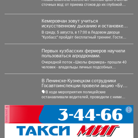
сточных вод: от приема стоков до их глубокой
очистки....
Кемеровчан зовут учиться
искусственному дыханию и остановке
кровотечения
В среду, 5 августа, в 17:00 в Ледовом дворце
"Кузбасс" пройдёт бесплатный тренинг. Гости
смогут...
Первых кузбасских фермеров научили
пользоваться агродронами.
Очередной поток «Школы фермера» прошли 40
человек - владельцы личных подсобных
хозяйств, начинающие фермеры и...
В Ленинске-Кузнецком сотрудники
Госавтоинспекции провели акцию «Будь
трезвым в пути»
🗣В ходе мероприятия полицейские
останавливали водителей, проводили с ними
беседы и напоминали, что правила дорожного...
реклама