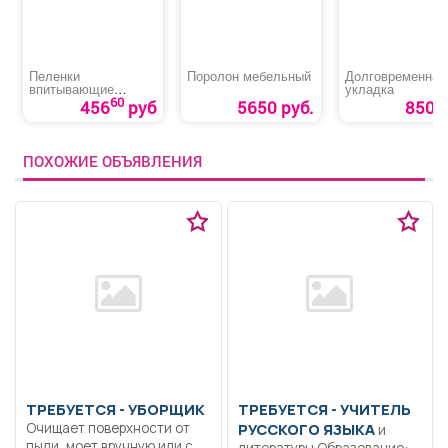
Пеленки
Поролон мебельный
Долговременная
впитывающие
укладка
«Медлил» эконом
60
456
руб
5650 руб.
850 р
ПОХОЖИЕ ОБЪЯВЛЕНИЯ
ТРЕБУЕТСЯ - УБОРЩИК
ТРЕБУЕТСЯ - УЧИТЕЛЬ
Очищает поверхности от
РУССКОГО ЯЗЫКА
и
пыли, моет вручную или с
литературы Образование: