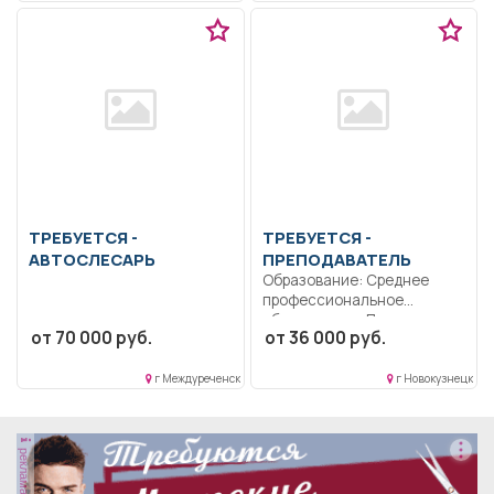
ТРЕБУЕТСЯ -
ТРЕБУЕТСЯ -
АВТОСЛЕСАРЬ
ПРЕПОДАВАТЕЛЬ
Образование: Среднее
профессиональное
образование.. Проводит
от 70 000 руб.
от 36 000 руб.
обучение обучающихся в
соответствии...
г Междуреченск
г Новокузнецк
реклама