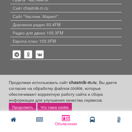
Сайт chastnik-m.ru
Сайт "Частник. Маркет"
Дорожное радио 93.4FM
Радио для двоих 105.3FM
Европа плюс 103.3FM
Политика конфиденциальности
Продолжая использовать сайт
chastnik-m.ru
, Вы даете
согласие на обработку файлов cookie, которые
Публикации с пометкой «Реклама», «На правах рекламы»,
обеспечивают корректную работу сайта и сбора
«Партнёрский проект» оплачены рекламодателем.
информации для улучшения качества сервисов.
Редакция сайта не несет ответственности за достоверность
информации, содержащейся в рекламных материалах и
Что такое cookie
объявлениях.
+16
© 2006-2026
ООО "Частник-М"
Объявления