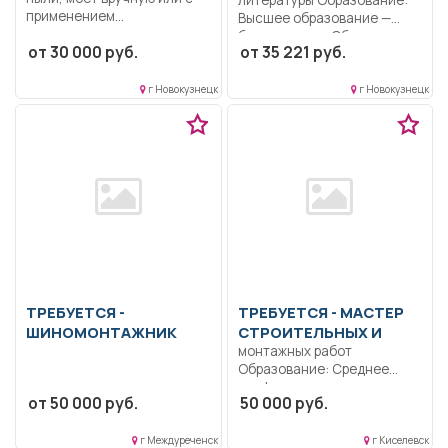
применением...
Высшее образование —
бакалавриат.. Обучение
от 30 000 руб.
от 35 221 руб.
методам понимания...
г Новокузнецк
г Новокузнецк
ТРЕБУЕТСЯ -
ТРЕБУЕТСЯ - МАСТЕР
ШИНОМОНТАЖНИК
СТРОИТЕЛЬНЫХ И
монтажных работ
Образование: Среднее
профессиональное..
от 50 000 руб.
50 000 руб.
Контроль соблюдения
технологии производства
строительных...
г Междуреченск
г Киселевск