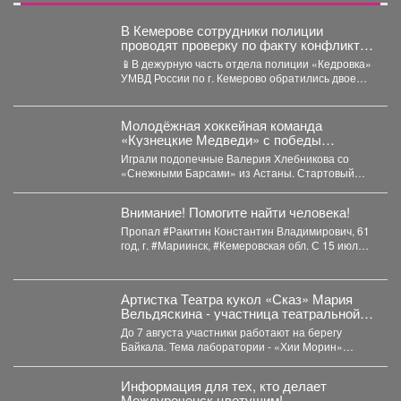
В Кемерове сотрудники полиции
проводят проверку по факту конфликта
между двумя местными жителями
📱В дежурную часть отдела полиции «Кедровка»
УМВД России по г. Кемерово обратились двое
местных жителей...
Молодёжная хоккейная команда
«Кузнецкие Медведи» с победы
стартовала на предсезонном турнире в
Играли подопечные Валерия Хлебникова со
Омске.
«Снежными Барсами» из Астаны. Стартовый
отрезок прошёл на высоких...
Внимание! Помогите найти человека!
Пропал #Ракитин Константин Владимирович, 61
год, г. #Мариинск, #Кемеровская обл. С 15 июля
2026...
Артистка Театра кукол «Сказ» Мария
Вельдяскина - участница театральной
лаборатории «Хии Морин: поэзия
До 7 августа участники работают на берегу
стихий» на Байкале.
Байкала. Тема лаборатории - «Хии Морин»
(«конь ветра»),...
Информация для тех, кто делает
Междуреченск цветущим!