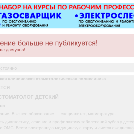
ТКРФ; с
гарантии и
в завтра
возмо
профессио
карьерно
возможност
ение больше не публикуется!
рядом 
не доступна!
остоянно
кая клиническая стоматологическая поликлиника
ЕТСЯ
СТОМАТОЛОГ ДЕТСКИЙ
нно
ание: Высшее образование — специалитет, магистратура.
ь диагностику, лечение и профилактику заболеваний зубов у детс
ме ОМС. Вести электронную медицинскую карту и листок ежедневног