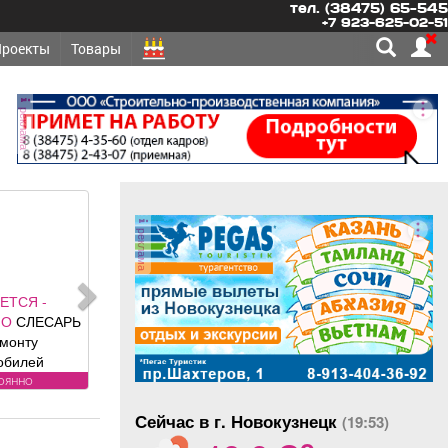
тел. (38475) 65-545
+7 923-625-02-51
Проекты
Товары
реклама
реклама
ЕТСЯ -
НО
СЛЕСАРЬ
емонту
обилей
вания к
оянно
: Условия:
Сейчас в г. Новокузнецк
альная
(19:53)
o
я плата по