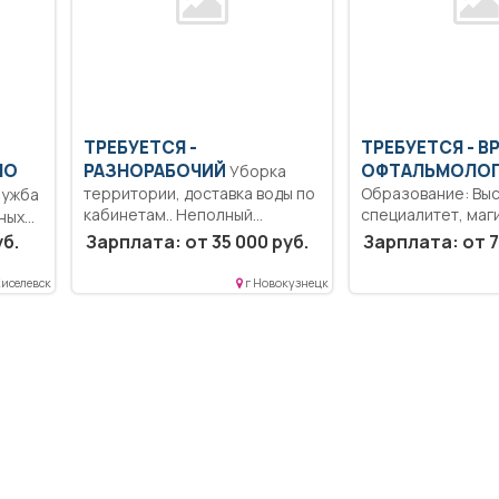
ТРЕБУЕТСЯ -
ТРЕБУЕТСЯ - В
ПО
РАЗНОРАБОЧИЙ
ОФТАЛЬМОЛО
Уборка
территории, доставка воды по
Образование: Вы
кабинетам.. Неполный
специалитет, маг
ных
рабочий день/неполная...
Дисциплинирован
уб.
Зарплата: от 35 000 руб.
Зарплата: от 7
Ответственность.
должностных обя
Киселевск
г Новокузнецк
согласно должнос