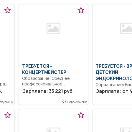
ТРЕБУЕТСЯ -
ТРЕБУЕТСЯ - В
КОНЦЕРТМЕЙСТЕР
ДЕТСКИЙ
Образование: Среднее
ЭНДОКРИНОЛ
ра..
профессиональное
Образование: Выс
образование.. Обеспечение
соответствии с д
.
Зарплата: 35 221 руб.
Зарплата: от 4
профессионального
инструкцией, утве
исполнения музыкального
окузнецк
г Новокузнецк
материала...