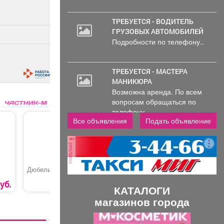
ТРЕБУЕТСЯ - ВОДИТЕЛЬ
ГРУЗОВЫХ АВТОМОБИЛЕЙ
Подробности по телефону..
ТРЕБУЕТСЯ - МАСТЕРА
МАНИКЮРА
Возможна аренда. По всем
вопросам обращаться по
телефону..
Все объявления
Подать объявление
реклама
Дюбель PND
Сверлильная машина
Бита PH
«DIAM ML-130E-HIT»
81
27
уб.
0
руб
27006
руб
КАТАЛОГИ
магазинов города
П
С