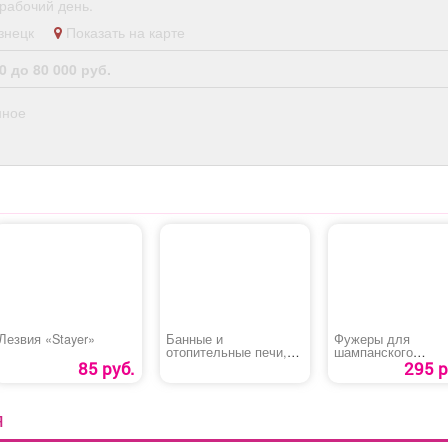
рабочий день.
кузнецк
Показать на карте
0 до 80 000 руб.
нное
Лезвия «Stayer»
Банные и
Фужеры для
отопительные печи,
шампанского
котлы, камины,
«КЛАССИК»
85 руб.
295 р
дымоходы
Я