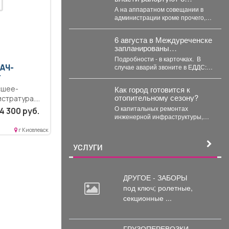
стабилизации с топливом в
А на аппаратном совещании в
Кузбассе, пожарные
администрации кроме прочего,
предупреждают тех, кто
речь шла и о происшествиях.
перестраховался и набрал
Пожарные выезжали...
бензина и дизтоплива
6 августа в Междуреченске
впрок.
запланированы
отключения.
Подробности - в карточках. ️ В
РАЧ-
случае аварий звоните в ЕДДС:
4-21-73 или 4-21-39
Г
сшее-
Как город готовится к
отопительному сезону?
истратура.
ность.
О капитальных ремонтах
4 300 руб.
инженерной инфраструктуры,
. Выполнение
работе, которая ведется в жилом
занностей
г Киселевск
фонде и социальных
тной...
учреждениях, восстановлении...
УСЛУГИ
ДРУГОЕ - ЗАБОРЫ
под
ключ; ролетные,
секционные ...
ГРУЗОПЕРЕВОЗКИ -