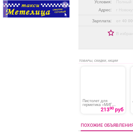
Условия:
Полный 
реклама
Адрес:
г Ново
Зарплата:
от 40 00
В избра
ТОВАРЫ, СКИДКИ, АКЦИИ
Пистолет для
герметика «МИГ
90
R5606-2»
213
руб
ПОХОЖИЕ ОБЪЯВЛЕНИ