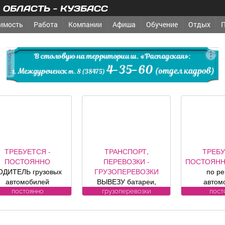
ОБЛАСТЬ - КУЗБАСС
имость
Работа
Компании
Афиша
Обучение
Отдых
реклама
ТРЕБУЕТСЯ -
ТРАНСПОРТ,
ТРЕБУ
ПОСТОЯННО
ПЕРЕВОЗКИ -
ПОСТОЯН
ОДИТЕЛЬ грузовых
ГРУЗОПЕРЕВОЗКИ
по р
автомобилей
ВЫВЕЗУ батареи,
автом
Требования к
ванны, печки,
Требо
постоянно
грузоперевозки
пост
андидату: Условия:
холодильники, трубы.
кандидату
Подробности по
БЕСПЛАТНО.
Офици
телефону.
заработна