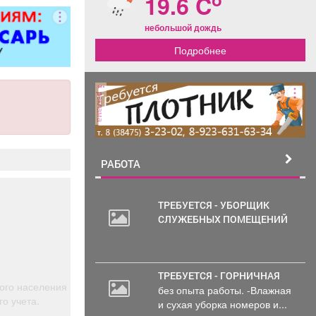
19.6 C
оциальные
 уверенность
небольшой дождь
шнем дне;
Подробнее
жность
нального и
го роста;
ь трудиться
реклама
с домом.
РАБОТА
ТРЕБУЕТСЯ - УБОРЩИК
СЛУЖЕБНЫХ ПОМЕЩЕНИЙ
ТРЕБУЕТСЯ - ГОРНИЧНАЯ
кого населения
без опыта работы. -Влажная
о учета.
и сухая уборка номеров и...