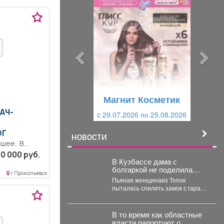
р
л
е
е
д
д
ы
у
д
ю
у
щ
щ
и
Магнит Косметик
и
й
РАЧ-
c 29.07.2026 по 25.08.2026
й
ОГ
НОВОСТИ
шее.. В
олжностной
0 000 руб.
В Кузбассе дама с
ржденной в...
болгаркой не поделила
г Прокопьевск
гараж с покойным мужем
Пьяная женщинаиз Топок
пыталась спилить замок с гаража
бывшего покойного мужа,
инцидент заметили соседи и...
В то время как областные
власти рапортуют о