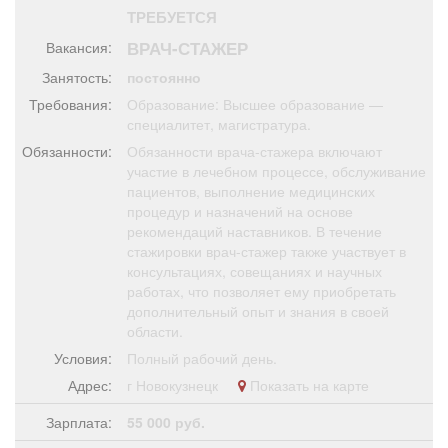
Афиша
Обучение
Проекты
ТРЕБУЕТСЯ
ВРАЧ-СТАЖЕР
Вакансия:
Занятость:
постоянно
Требования:
Образование: Высшее образование —
специалитет, магистратура.
Товары
Поздравления
Погода
Обязанности:
Обязанности врача-стажера включают
участие в лечебном процессе, обслуживание
пациентов, выполнение медицинских
процедур и назначений на основе
рекомендаций наставников. В течение
ТВ программа
Я - пенсионер
стажировки врач-стажер также участвует в
консультациях, совещаниях и научных
работах, что позволяет ему приобретать
дополнительный опыт и знания в своей
области.
Условия:
Полный рабочий день.
Адрес:
г Новокузнецк
Показать на карте
Зарплата:
55 000 руб.