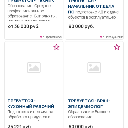
ТРЕБУЕТСЯ - ТЕХНИК
ТРЕБУЕТСЯ -
Образование: Среднее
НАЧАЛЬНИК ОТДЕЛА
профессиональное
ПО
подготовке ИД и сдаче
образование.. Выполнять
объектов в эксплуатацию
монтаж и техническое
Образование: Высшее
от 36 000 руб.
90 000 руб.
обслуживание...
образование...
г Прокопьевск
г Новокузнецк
ТРЕБУЕТСЯ -
ТРЕБУЕТСЯ - ВРАЧ-
КУХОННЫЙ РАБОЧИЙ
ЭПИДЕМИОЛОГ
Подготовка и первичная
Образование: Высшее
обработка продуктов к
образование —
приготовлению блюд и...
специалитет,
35 221 руб.
60 000 руб.
магистратура..