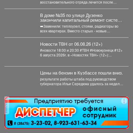
восстановительного отряда лечится после
тяжелого ранения. Во время командировки в
Горловку он...
В доме №35 по улице Дузенко
закончили капитальный ремонт системы
отопления.
➡️Заменили: теплоузел, стояки, радиаторы во
всех квартирах. Вместо старых - новые
биметаллические батареи (они сделаны...
Новости ТВН от 06.08.26 (12+)
#новости 18:00 и 20:30 #ТВН #Новокузнецк #12+
6 августа 2026г. в «Новостях ТВН» (12+):...
Цены на бензин в Кузбассе пошли вниз.
результате работы штаба под руководством
губернатора Ильи Середюка удалось за неделю
увеличить на 21% количество...
реклама