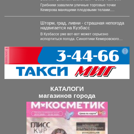
Алтая
Грибники завалили уличные торговые точки
Кемерова манящими плодовыми телами.
Корреспондент VSE42.Ru выяснил, где что есть...
Шторм, град, ливни - страшная непогода
надвигается на Кузбасс
В Кузбассе уже вот-вот может серьезно
испортиться погода. Синоптики Кемеровского
гидрометцентра опубликовали прогноз погоды...
реклама
КАТАЛОГИ
магазинов города
П
С
р
л
е
е
д
д