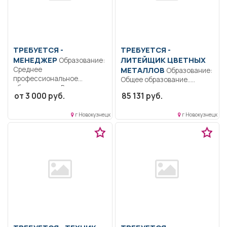
ТРЕБУЕТСЯ -
ТРЕБУЕТСЯ -
МЕНЕДЖЕР
ЛИТЕЙЩИК ЦВЕТНЫХ
Образование:
Среднее
МЕТАЛЛОВ
Образование:
профессиональное
Общее образование..
образование.. Выполнение
Производство товарного
от 3 000 руб.
85 131 руб.
входящих и исходящих
алюминия и сплавов на...
телефонных...
г Новокузнецк
г Новокузнецк