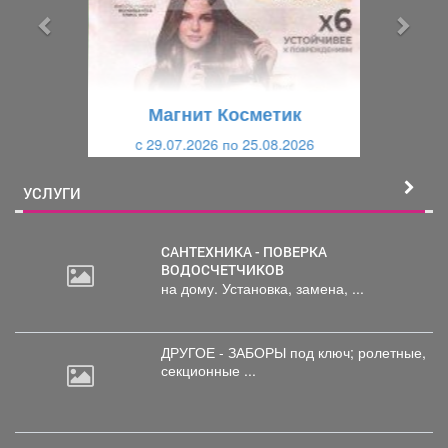
ы
у
д
ю
у
щ
щ
и
Магнит Косметик
и
й
c 29.07.2026 по 25.08.2026
й
УСЛУГИ
САНТЕХНИКА - ПОВЕРКА
ВОДОСЧЕТЧИКОВ
на дому. Установка, замена, ...
ДРУГОЕ - ЗАБОРЫ под
ключ; ролетные,
секционные ...