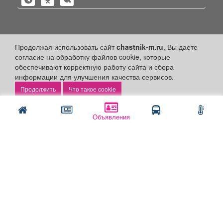
Политика конфиденциальности
Продолжая использовать сайт
chastnik-m.ru
, Вы даете
согласие на обработку файлов cookie, которые
Публикации с пометкой «Реклама», «На правах рекламы»,
обеспечивают корректную работу сайта и сбора
«Партнёрский проект» оплачены рекламодателем.
Редакция сайта не несет ответственности за достоверность
информации для улучшения качества сервисов.
информации, содержащейся в рекламных материалах и
Что такое cookie
объявлениях.
+16
© 2006-2026
ООО "Частник-М"
Объявления