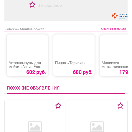
В избранное
ТОВАРЫ, СКИДКИ, АКЦИИ
Автошампунь для
Пицца «Терияки»
Миникоса
мойки «Active Foam
металлическая
PF-10 OPTIMUM
«Характер»
602 руб.
680 руб.
179 р
AVS»
ПОХОЖИЕ ОБЪЯВЛЕНИЯ