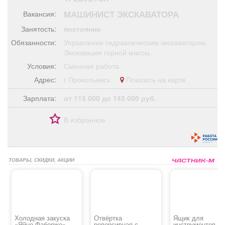
Афиша
Обучение
Проекты
МАШИНИСТ ЭКСКАВАТОРА
Вакансия:
Занятость:
постоянно
Обязанности:
Управление гидравлическим экскаватором.
Экскавация горной массы.
Товары
Поздравления
Погода
Условия:
Сменная работа.
Адрес:
г Прокопьевск
Показать на карте
Зарплата:
от 115 000 до 145 000 руб.
ТВ программа
Я - пенсионер
В избранное
ТОВАРЫ, СКИДКИ, АКЦИИ
Холодная закуска
Отвёртка
Ящик для
«Яйцо Фаберже»
реверсивная с
инструментов 22