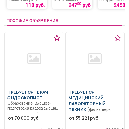
набором бит и
50
110 руб.
247
руб
2450 р
головок
ПОХОЖИЕ ОБЪЯВЛЕНИЯ
ТРЕБУЕТСЯ - ВРАЧ-
ТРЕБУЕТСЯ -
ЭНДОСКОПИСТ
МЕДИЦИНСКИЙ
Образование: Высшее-
ЛАБОРАТОРНЫЙ
подготовка кадров высшей
ТЕХНИК
(фельдшер-
квалификации.. В
лаборант) Образование:
от 70 000 руб.
от 35 221 руб.
соответствии с
Среднее
должностной...
профессиональное
г Прокопьевск
г Киселевск