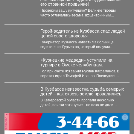
его странной привычке!
Проверим вашу интуицию? Великие творцы
часто отличались весьма эксцентричным
поведением. Пишите в комментариях номер
правильного...
Герой-водитель из Кузбасса спас людей
ценой своего здоровья
Губернатор Кузбасса навестил в больнице
водителя из Гурьевска, который получил
тяжёлое ранение в Горловке. ...
«Кузнецкие медведи» уступили на
турнире в Омске челябинцам.
Гол при счёте 0:3 забил Руслан Каграманов. В
воротах играл Тимофей Иванов. Последняя
шайба была...
В Кузбассе неизвестна судьба семерых
детей – как сквозь землю провалились
В Кемеровской области пропали несколько
детей, поиски затянулись, но пока не дали
никакого результата. ...
реклама