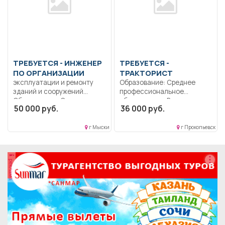
ТРЕБУЕТСЯ - ИНЖЕНЕР
ТРЕБУЕТСЯ -
ПО ОРГАНИЗАЦИИ
ТРАКТОРИСТ
эксплуатации и ремонту
Образование: Среднее
зданий и сооружений
профессиональное
Образование: Среднее
образование.. Выполнение
50 000 руб.
36 000 руб.
профессиональное
должностных
образование.....
обязанностей, согласно
инструкции...
г Мыски
г Прокопьевск
реклама