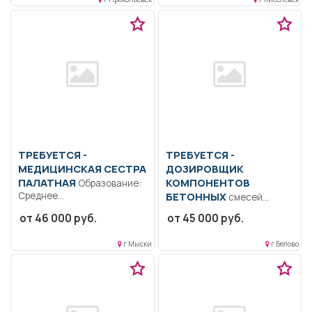
образование.
Коммуникабельность.
Ответственность.
Дисциплинированность..
Выполнение должностных
обязанностей...
ТРЕБУЕТСЯ -
ТРЕБУЕТСЯ -
МЕДИЦИНСКАЯ СЕСТРА
ДОЗИРОВЩИК
ПАЛАТНАЯ
КОМПОНЕНТОВ
Образование:
Среднее
БЕТОННЫХ
смесей
профессиональное
Образование: Среднее
от 46 000 руб.
от 45 000 руб.
образование..
профессиональное
Осуществляет
образование.
г Мыски
г Белово
медицинское наблюдение
Ответственность.. В
за состоянием...
соответствии с
должностной инструкцией...