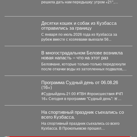
решила дать нам передышку: утром +21°,
небольшой дождь. Днём...
Десятки кошек и собак из Кузбасса
отправились за границу
С января по июль 2026 года из Кузбасса за
рубеж вместе с хозяевами выехали 56...
В многострадальном Белове возникла
новая напасть – что на этот раз
Беловчане, которые только-только передохнули
после откачки воды из затопленных подвалов,
столкнулись с новой напастью. ...
Программа Судный день от 06.08.26
(16+)
#Судныйдень 21:00 #ТВН #происшествия #ЧП
16+ Сегодня в программе "Судный день": 🚨
Профилактическое...
На спортивный праздник съехались со
всего Кузбасса.
На спортивный праздник съехались со всего
Кузбасса. В Прокопьевске прошел
традиционный турнир по теннису. 🥎...