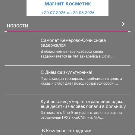
Магнит Косметик
и
й
c 29.07.2026 по 25.08.2026
й
НОВОСТИ
Самолет Кемерово-Сочи снова
задержался
В областном центре Кузбасса снова
задерживается вылет авиарейса в Сочи.
Сегодня, 7 августа, задерживается...
С Днём физкультурника!
Пусть каждая тренировка приближает к цели, а
каждый старт даёт повод гордиться собой.
Желаю, чтобы...
Кузбассовец умер от отравления ядом:
еще десятки человек попали в больницу
За неделю с 3 по 9 августа в отделение острых
отравлений ГАУЗ ККБСМП им. М.А....
‍ В Кемерове сотрудники