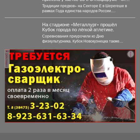
коренных народов.
Традиции предков» на Секторе Е в Шерегеше в
рамках Года единства народов России.
Специалисты...
На стадионе «Металлург» прошёл
Кубок города по лёгкой атлетике.
Соревнования приурочили ко Дню
физкультурника. Кубок Новокузнецка также
прошел в рамках Всероссийского проекта
«Шахтерское братство....
реклама