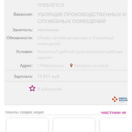
Афиша
Обучение
Проекты
ТРЕБУЕТСЯ
УБОРЩИК ПРОИЗВОДСТВЕННЫХ И
Вакансия:
СЛУЖЕБНЫХ ПОМЕЩЕНИЙ
Занятость:
постоянно
Товары
Поздравления
Погода
Обязанности:
уборка производственных и служебных
помещений.
Условия:
Неполный рабочий день/неполная рабочая
неделя.
Адрес:
г Новокузнецк
Показать на карте
ТВ программа
Я - пенсионер
Зарплата:
17 611 руб.
В избранное
ТОВАРЫ, СКИДКИ, АКЦИИ