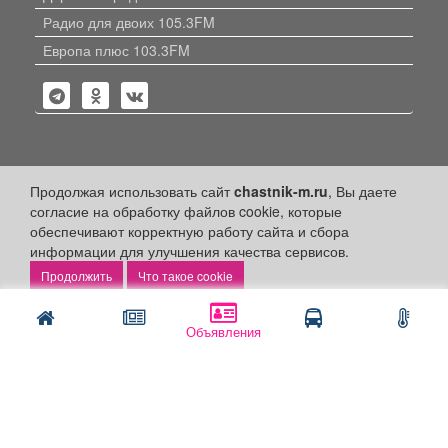
Радио для двоих 105.3FM
Европа плюс 103.3FM
Политика конфиденциальности
Продолжая использовать сайт
chastnik-m.ru
, Вы даете
согласие на обработку файлов cookie, которые
Публикации с пометкой «Реклама», «На правах рекламы»,
обеспечивают корректную работу сайта и сбора
«Партнёрский проект» оплачены рекламодателем.
информации для улучшения качества сервисов.
Редакция сайта не несет ответственности за достоверность
информации, содержащейся в рекламных материалах и
Что такое cookie
объявлениях.
+16
© 2006-2026
ООО "Частник-М"
Объявления