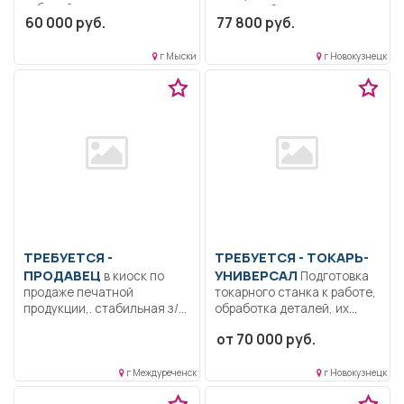
рабочий день..
электрооборудования 5
60 000 руб.
77 800 руб.
разряд. Образование:
Среднее
г Мыски
г Новокузнецк
профессиональное
образование.. Ремонт и...
ТРЕБУЕТСЯ -
ТРЕБУЕТСЯ - ТОКАРЬ-
ПРОДАВЕЦ
УНИВЕРСАЛ
в киоск по
Подготовка
продаже печатной
токарного станка к работе,
продукции,. стабильная з/п,
обработка деталей, их
оклад...
расточка...
от 70 000 руб.
г Междуреченск
г Новокузнецк