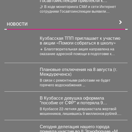
Госавтоинспекции привлекли к
ответственности водителя за движение
🤳 В ходе мониторинга СМИ и сети Интернет
по встречной полосе
сотрудники Госавтоинспекции выявили
публикацию с нарушением Правил...
НОВОСТИ
Кузбасская ТПП приглашает к участию
в акции «Помоги собраться в школу»
🔹 Благотворительная акция направлена на
оказание адресной помощи в подготовке к
новому учебному году первоклассников...
Плановые отключения на 8 августа (г.
Междуреченск)
В связи с ремонтными работами не будет
горячего водоснабжения ...
В Кузбассе девушка оформила
"пособие от СФР" и потеряла 9
миллионов
В Кузбассе 22-летняя девушкастала жертвой
мошенников, лишившись 9 миллионов рублей.
Как сообщает полиция Кузбасса,...
Сегодня делегация нашего города
приняла участие во II Этнофоруме «Мир