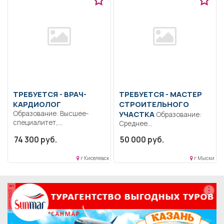
ТРЕБУЕТСЯ - ВРАЧ-
ТРЕБУЕТСЯ - МАСТЕР
КАРДИОЛОГ
СТРОИТЕЛЬНОГО
Образование: Высшее-
УЧАСТКА
Образование:
специалитет,
Среднее
магистратура.
профессиональное
74 300 руб.
50 000 руб.
Ответственность.
образование..
Дисциплинированность.
Осуществляет контроль за
Коммуникабельность..
г Киселевск
г Мыски
техническим состоянием...
Выполнение должностных
обязанностей согласно...
реклама