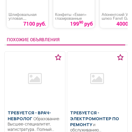
Шлифовальная
Конфеты «Essen»
Абонентский VoI
угловая
глазированные
шлюз Fanvil GA 
аккумуляторная
90
7100 руб.
199
руб
4000 р
машина «MTX-AGB-
BL-20-125»
ПОХОЖИЕ ОБЪЯВЛЕНИЯ
ТРЕБУЕТСЯ - ВРАЧ-
ТРЕБУЕТСЯ -
НЕВРОЛОГ
ЭЛЕКТРОМОНТЕР ПО
Образование:
Высшее-специалитет,
РЕМОНТУ
и
магистратура.. Полный
обслуживанию