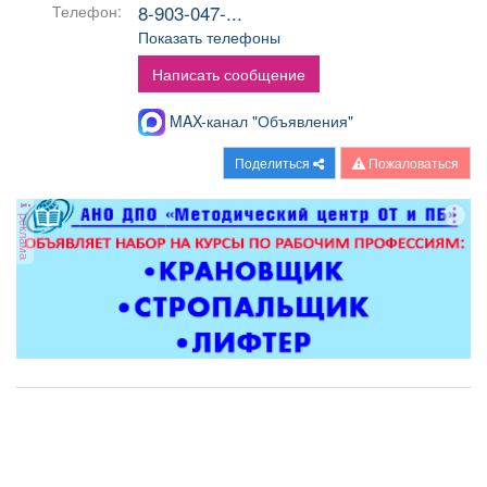
8-903-047-...
Телефон:
Афиша
Обучение
Проекты
Показать телефоны
Написать сообщение
MAX-канал "Объявления"
Товары
Поздравления
Погода
Поделиться
Пожаловаться
реклама
ТВ программа
Я - пенсионер