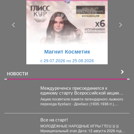
е
е
д
д
ы
у
д
ю
у
щ
щ
и
Магнит Косметик
и
й
c 29.07.2026 по 25.08.2026
й
НОВОСТИ
Междуреченск присоединился к
единому старту Всероссийской акции
«Шахтерское братство. Сильные
Акцию посвятили памяти легендарного лыжного
духом», которая прошла в 13 угольных
перехода Кузбасс - Донбасс (1935-1936 гг.).
регионах страны.
Инициаторами выступили Министерство...
Все на старт!
МОЛОДЁЖНЫЕ НАРОДНЫЕ ИГРЫ ГТО🥇🥈🥉
Муниципальный этап Дата: 12 августа 2026 года