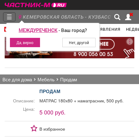
☰
КЕМЕРОВСКАЯ ОБЛАСТЬ - КУЗБАСС
ГЛАВНАЯ
ГРУППЫ
НОВОСТИ
ОБЪЯВЛЕНИЯ
НЕДВ
МЕЖДУРЕЧЕНСК
- Ваш город?
Главная
Группы
Новости
реклама
Объявления
Недвижимость
Услуги
все для дома
мебель
продам
ПРОДАМ
Описание:
МАТРАС 180х80 + наматрасник, 500 руб.
Работа
Транспорт
Компании
Цена:
5 000 руб.
В избранное