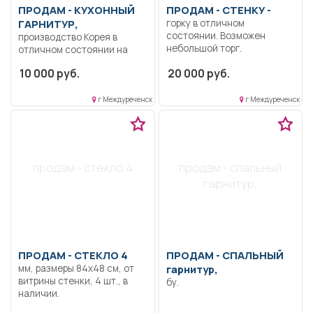
ПРОДАМ -
КУХОННЫЙ
ПРОДАМ -
СТЕНКУ -
ГАРНИТУР,
горку в отличном
состоянии. Возможен
производство Корея в
небольшой торг.
отличном состоянии на
маленькую кухню.
10 000 руб.
20 000 руб.
г Междуреченск
г Междуреченск
продам - стекло 4
продам - спальный
гарнитур,
ПРОДАМ -
СТЕКЛО 4
ПРОДАМ -
СПАЛЬНЫЙ
мм, размеры 84х48 см, от
гарнитур,
витрины стенки, 4 шт., в
бу.
наличии.