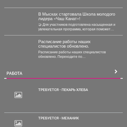
Время:...
В Мысках стартовала Школа молодого
лидера «Чаш Канат»!
🤝 Для участников подготовлена насыщенная и
увлекательная программа, которая поможет
прокачать лидерские качества, научиться
работать...
Расписание работы наших
специалистов обновлено.
Расписание работы наших специалистов
обновлено. Переходите по
[https://vk.ru/@komcgb-rezhim-raboty-detskih-
vrachei-7-11-oktyabrya|ссылке] или нажимайте на
баннер «Расписание врачей» в...
РАБОТА
ТРЕБУЕТСЯ - ПЕКАРЬ ХЛЕБА
20
000
руб.
ТРЕБУЕТСЯ - МЕХАНИК