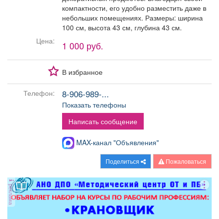
Афиша
Обучение
Проекты
компактности, его удобно разместить даже в
небольших помещениях. Размеры: ширина
100 см, высота 43 см, глубина 43 см.
Цена:
1 000 руб.
Товары
Поздравления
Погода
В избранное
8-906-989-...
Телефон:
Показать телефоны
ТВ программа
Я - пенсионер
Написать сообщение
MAX-канал "Объявления"
Поделиться
Пожаловаться
реклама