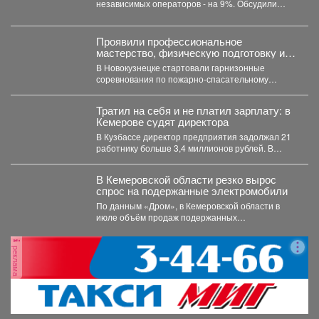
независимых операторов - на 9%. Обсудили
ситуацию на...
Проявили профессиональное
мастерство, физическую подготовку и
командный дух.
В Новокузнецке стартовали гарнизонные
соревнования по пожарно-спасательному
спорту. Они продлятся в течение двух дней, а...
Тратил на себя и не платил зарплату: в
Кемерове судят директора
В Кузбассе директор предприятия задолжал 21
работнику больше 3,4 миллионов рублей. В
Кузбассе прокуратура...
В Кемеровской области резко вырос
спрос на подержанные электромобили
По данным «Дром», в Кемеровской области в
июле объём продаж подержанных
электромобилей увеличился на 233...
реклама