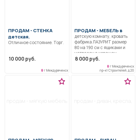
ПРОДАМ -
СТЕНКА
ПРОДАМ -
МЕБЕЛЬ в
детская.
детскую комнату, кровать
фабрика ЛАЗУРИТ размер
Отличное состояние. Торг.
80 на 190 см с ящиками и
матрасом в хорошем
10 000 руб.
8 000 руб.
состоянии, цена 7000р.
Стол письменный размер
г Междуреченск
100 на 55 см, цена 2000р.
г Междуреченск
пр-кт Строителей, д 20
Полка настенная 1000р. Все
в цвете БЕЛЕНЫЙ ДУБ.
Желательно приобретать
комплектом.
продам - мягкую мебель
продам - диван, кресла,
ПРОДАМ -
МЯГКУЮ
ПРОДАМ -
ДИВАН,