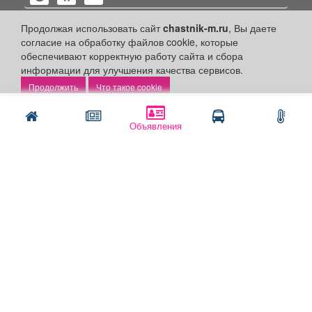
Продолжая использовать сайт
chastnik-m.ru
, Вы даете
согласие на обработку файлов cookie, которые
обеспечивают корректную работу сайта и сбора
Политика конфиденциальности
информации для улучшения качества сервисов.
Публикации с пометкой «Реклама», «На правах рекламы»,
Что такое cookie
«Партнёрский проект» оплачены рекламодателем.
Редакция сайта не несет ответственности за достоверность
Написать
Позвонить
информации, содержащейся в рекламных материалах и
Объявления
объявлениях.
+16
© 2006-2026
ООО "Частник-М"