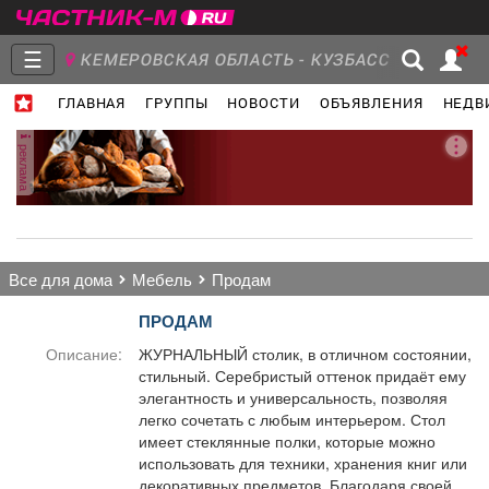
☰
КЕМЕРОВСКАЯ ОБЛАСТЬ - КУЗБАСС
ГЛАВНАЯ
ГРУППЫ
НОВОСТИ
ОБЪЯВЛЕНИЯ
НЕДВ
Главная
Группы
Новости
реклама
Объявления
Недвижимость
Услуги
все для дома
мебель
продам
ПРОДАМ
Описание:
ЖУРНАЛЬНЫЙ столик, в отличном состоянии,
стильный. Серебристый оттенок придаёт ему
Работа
Транспорт
Компании
элегантность и универсальность, позволяя
легко сочетать с любым интерьером. Стол
имеет стеклянные полки, которые можно
использовать для техники, хранения книг или
декоративных предметов. Благодаря своей