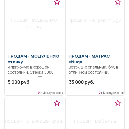
продам - модульную
продам - матрас «nuga
стенку
ПРОДАМ -
МОДУЛЬНУЮ
ПРОДАМ -
МАТРАС
стенку
«Nuga
и прихожую в хорошем
Best», 2-х спальный, б/у, в
состоянии. Стенка 5000
отличном состоянии.
руб., прихожка 3000 руб.
5 000 руб.
35 000 руб.
г Междуреченск
г Междуреченск
продам - стенка детская.
продам - мебель в