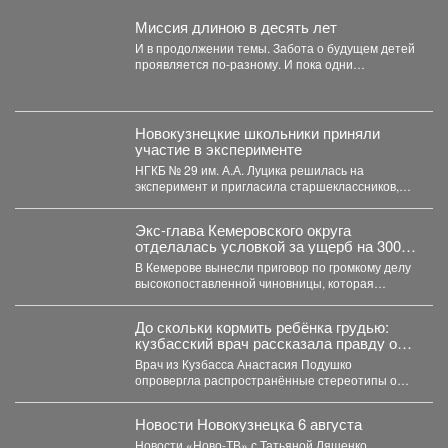
Миссия длиною в десять лет
И в продолжении темы. Забота о будущем детей
проявляется по-разному. И пока одни
специалисты центра...
Новокузнецкие школьники приняли
участие в эксперименте
НГКБ № 29 им. А.А. Луцика решилась на
эксперимент и пригласила старшеклассников,
которые мечтают стать...
Экс-глава Кемеровского округа
отделалась условкой за ущерб на 300
млн рублей
В Кемерове вынесли приговор по громкому делу
высокопоставленной чиновницы, которая
попалась на злоупотреблении властью. ...
До скольки кормить ребёнка грудью:
кузбасский врач рассказала правду о
лактации
Врач из Кузбасса Анастасия Подушко
опровергла распространённые стереотипы о
грудном вскармливании. По словам
заведующей...
Новости Новокузнецка 6 августа
Новости «Ново-ТВ» с Татьяной Ляшенко