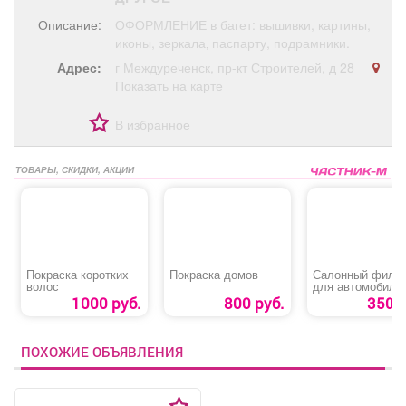
Афиша
Обучение
Проекты
Описание:
ОФОРМЛЕНИЕ в багет: вышивки, картины,
иконы, зеркала‚ паспарту, подрамники.
Адрес:
г Междуреченск, пр-кт Строителей, д 28
Показать на карте
Товары
Поздравления
Погода
В избранное
ТОВАРЫ, СКИДКИ, АКЦИИ
ТВ программа
Я - пенсионер
Покраска коротких
Покраска домов
Салонный фильт
волос
для автомобиля
«Chevrolet Lacett
1000 руб.
800 руб.
350 р
ПОХОЖИЕ ОБЪЯВЛЕНИЯ