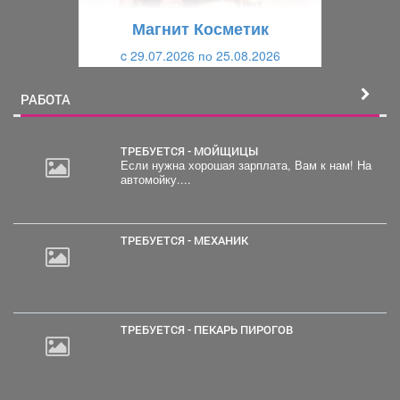
щ
и
Магнит Косметик
и
й
c 29.07.2026 по 25.08.2026
й
РАБОТА
ТРЕБУЕТСЯ - МОЙЩИЦЫ
Если нужна хорошая зарплата, Вам к нам! На
автомойку....
20
000
руб.
ТРЕБУЕТСЯ - МЕХАНИК
ТРЕБУЕТСЯ - ПЕКАРЬ ПИРОГОВ