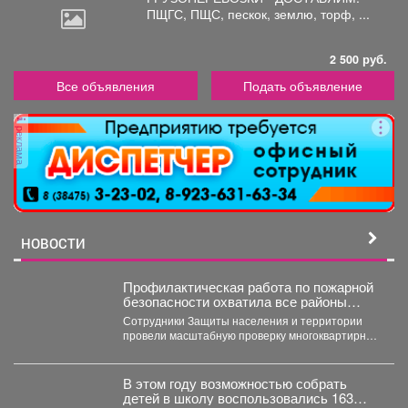
ПЩГС,
ПЩС, пескок, землю, торф, ...
2 500 руб.
Все объявления
Подать объявление
реклама
НОВОСТИ
Профилактическая работа по пожарной
безопасности охватила все районы
Новокузнецка
Сотрудники Защиты населения и территории
провели масштабную проверку многоквартирных
домов. Особое внимание - противопожарному
состоянию...
В этом году возможностью собрать
детей в школу воспользовались 163