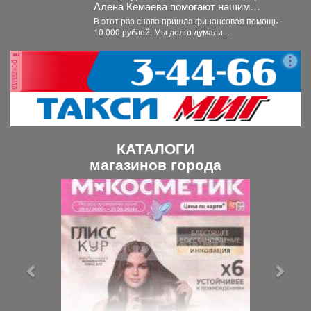
Алена Кемаева помогают нашим
хвостикам!
В этот раз снова пришла финансовая помощь -
10 000 рублей. Мы долго думали...
реклама
КАТАЛОГИ
магазинов города
П
С
р
л
е
е
д
д
ы
у
д
ю
у
щ