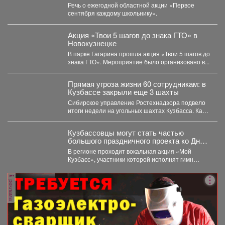
малообеспеченные семьи
Речь о ежегодной областной акции «Первое
Междуреченска.
сентября каждому школьнику».
Акция «Твои 5 шагов до знака ГТО» в
Новокузнецке
В парке Гагарина прошла акция «Твои 5 шагов до
знака ГТО». Мероприятие было организовано в...
Прямая угроза жизни 60 сотрудникам: в
Кузбассе закрыли еще 3 шахты
Сибирское управление Ростехнадзора подвело
итоги недели на угольных шахтах Кузбасса. Как
сообщает официальный представитель...
Кузбассовцы могут стать частью
большого праздничного проекта ко Дню
шахтера.
В регионе проходит вокальная акция «Мой
Кузбасс», участники которой исполнят гимн
Кузбасса и смогут попасть...
реклама