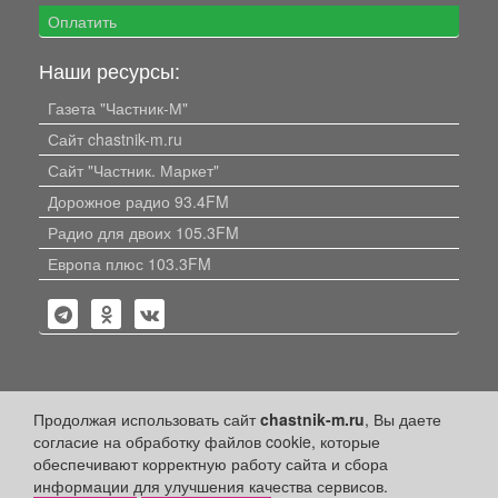
Оплатить
Наши ресурсы:
Газета "Частник-М"
Сайт chastnik-m.ru
Сайт "Частник. Маркет"
Дорожное радио 93.4FM
Радио для двоих 105.3FM
Европа плюс 103.3FM
Политика конфиденциальности
Продолжая использовать сайт
chastnik-m.ru
, Вы даете
согласие на обработку файлов cookie, которые
Публикации с пометкой «Реклама», «На правах рекламы»,
обеспечивают корректную работу сайта и сбора
«Партнёрский проект» оплачены рекламодателем.
информации для улучшения качества сервисов.
Редакция сайта не несет ответственности за достоверность