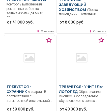
Контроль выполнения
ЗАВЕДУЮЩИЙ
ремонтных работ по
ХОЗЯЙСТВОМ
Уборка
заявкам жильцов МКД;
помещений.. Неполный
Обеспечение...
рабочий день/неполная
от 41 000 руб.
от 8 800 руб.
рабочая неделя..
г Осинники
г Осинники
ТРЕБУЕТСЯ -
ТРЕБУЕТСЯ - УЧИТЕЛЬ-
ОХРАННИК
ЛОГОПЕД
4 разряд.. В
Образование:
соответствии с
Высшее.. Обследование
должностной инструкцией,
обучающихся с целью
осуществление
выявления у них...
от 39 000 руб.
от 40 000 руб.
контрольно-пропускного...