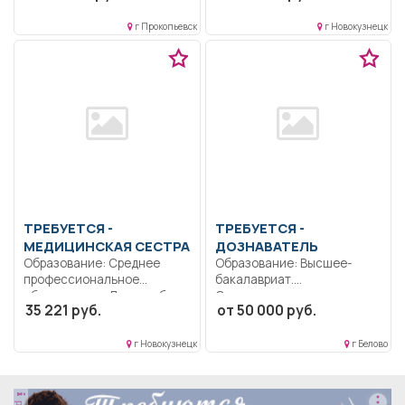
г Прокопьевск
г Новокузнецк
ТРЕБУЕТСЯ -
ТРЕБУЕТСЯ -
МЕДИЦИНСКАЯ СЕСТРА
ДОЗНАВАТЕЛЬ
Образование: Среднее
Образование: Высшее-
профессиональное
бакалавриат.
образование.. Доврачебная
Ответственность..
35 221 руб.
от 50 000 руб.
медицинская помощь..
Правоохранительная
Полный рабочий...
деятельность. Выполнение
должностных
г Новокузнецк
г Белово
обязанностей согласно
должностной...