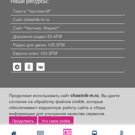
Наши ресурсы:
Газета "Частник-М"
Сайт chastnik-m.ru
Сайт "Частник. Маркет"
Дорожное радио 93.4FM
Радио для двоих 105.3FM
Европа плюс 103.3FM
Политика конфиденциальности
Продолжая использовать сайт
chastnik-m.ru
, Вы даете
согласие на обработку файлов cookie, которые
Публикации с пометкой «Реклама», «На правах рекламы»,
обеспечивают корректную работу сайта и сбора
«Партнёрский проект» оплачены рекламодателем.
информации для улучшения качества сервисов.
Редакция сайта не несет ответственности за достоверность
информации, содержащейся в рекламных материалах и
Что такое cookie
объявлениях.