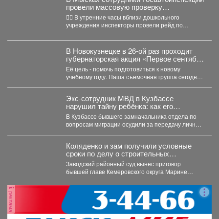
провели массовую проверку
соблюдения правил перевозки юных
👮‍♂ В утренние часы вблизи дошкольного
пассажиров
учреждения инспекторы провели рейд по
выявлению нарушений правил перевозки...
В Новокузнецке в 26-ой раз проходит
губернаторская акция «Первое сентября
каждому школьнику».
Её цель - помочь подготовиться к новому
учебному году. Наша съемочная группа сегодня
посетила социальную...
Экс-сотрудник МВД в Кузбассе
нарушил тайну ребёнка: как его
наказали
В Кузбассе бывшего замначальника отдела по
вопросам миграции осудили за передачу личных
данных несовершеннолетнего. ...
Коляденко и зам получили условные
сроки по делу о строительных
махинациях
Заводский районный суд вынес приговор
бывшей главе Кемеровского округа Марине
Коляденко и её заместителю Татьяне...
реклама