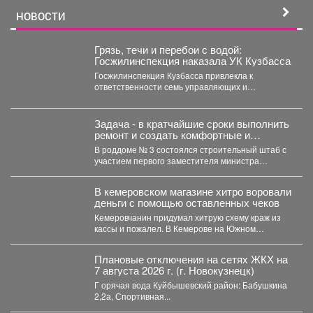
НОВОСТИ
Грязь, течи и перебои с водой:
Госжилинспекция наказала УК Кузбасса
Госжилинспекция Кузбасса привлекла к
ответственности семь управляющих и
ресурсоснабжающих компаний за нарушения в
содержании домов...
Задача - в кратчайшие сроки выполнить
ремонт и создать комфортные и
безопасные условия для будущих мам
В роддоме № 3 состоялся строительный штаб с
и новорождённых.
участием первого заместителя министра
здравоохранения Кузбасса, руководства...
В кемеровском магазине хитро воровали
деньги с помощью оставленных чеков
Кемеровчанин придумал хитрую схему краж из
кассы и пожалел. В Кемерове на Южном
вскрыли...
Плановые отключения на сетях ЖКХ на
7 августа 2026 г. (г. Новокузнецк)
Г орячая вода Куйбышевский район: Бабушкина
2,2а, Спортивная...