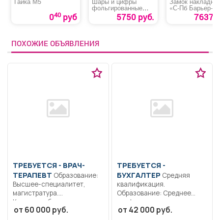
Гайка М5
Шары и цифры
Замок накладно
фольгированные
«С-Пб Барьер-2
«Супер комбо»
40
0
руб
5750 руб.
7637 р
ПОХОЖИЕ ОБЪЯВЛЕНИЯ
ТРЕБУЕТСЯ - ВРАЧ-
ТРЕБУЕТСЯ -
ТЕРАПЕВТ
БУХГАЛТЕР
Образование:
Средняя
Высшее-специалитет,
квалификация.
магистратура.
Образование: Среднее
Коммуникабельность.
профессиональное
от 60 000 руб.
от 42 000 руб.
Ответственность..
образование.. Отражение
Выполнение должностных
первичных документов в...