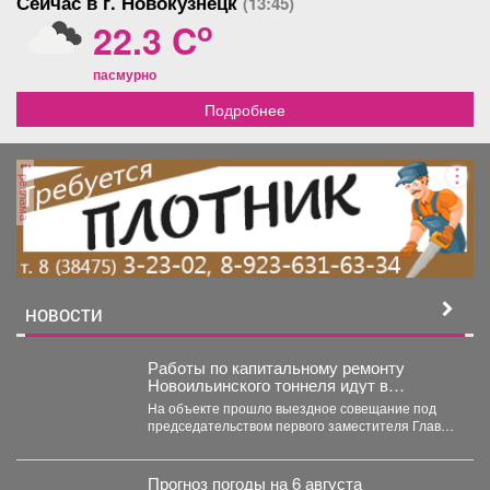
Сейчас в г. Новокузнецк
(13:45)
o
22.3 C
пасмурно
Подробнее
реклама
НОВОСТИ
Работы по капитальному ремонту
Новоильинского тоннеля идут в
соответствии с графиком
На объекте прошло выездное совещание под
председательством первого заместителя Главы
Новокузнецка Евгения Бедарева. В настоящее...
Прогноз погоды на 6 августа