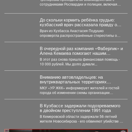
ситуациях на предстоящих выборах.
сотрудниками Росгвардии и полиции, включая
специалистов кинологической службы.
До скольки кормить ребёнка грудью:
кузбасский врач рассказала правду о
лактации
Врач из Кузбасса Анастасия Подушко
опровергла распространённые стереотипы о
грудном вскармливании. По словам
заведующей...
В очередной раз компания «Фаберлик» и
Алена Кемаева помогают нашим
хвостикам!
В этот раз снова пришла финансовая помощь -
10 000 рублей. Мы долго думали...
Вниманию автовладельцев: на
внутриквартальных территориях
Междуреченского муниципального
МКУ «УР ЖКК» информирует жителей и гостей
округа вводятся ограничения стоянки.
города об изменении схемы организации
дорожного движения на...
В Кузбассе задержали подозреваемого
в двойном преступлении 1991 года
В Кемеровской области задержали 56‑летний
жителя Новосибирска - его обвиняют убийстве и
покушении на убийство,...