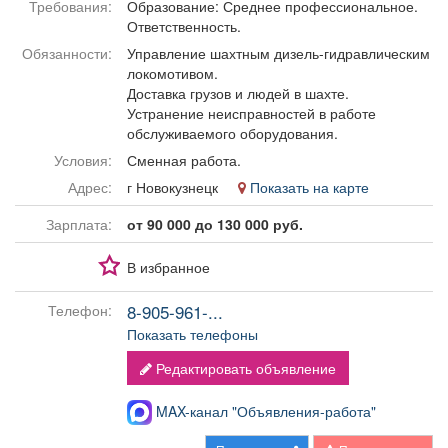
Требования:
Образование: Среднее профессиональное.
Афиша
Обучение
Проекты
Ответственность.
Обязанности:
Управление шахтным дизель-гидравлическим
локомотивом.
Доставка грузов и людей в шахте.
Устранение неисправностей в работе
Товары
Поздравления
Погода
обслуживаемого оборудования.
Условия:
Сменная работа.
Адрес:
г Новокузнецк
Показать на карте
Зарплата:
от 90 000 до 130 000 руб.
ТВ программа
Я - пенсионер
В избранное
8-905-961-...
Телефон:
Показать телефоны
Редактировать объявление
MAX-канал "Объявления-работа"