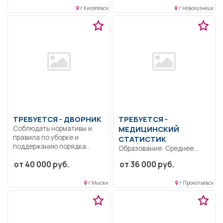
обязанностей согласно
г Киселевск
г Новокузнецк
должностной...
ТРЕБУЕТСЯ - ДВОРНИК
ТРЕБУЕТСЯ -
Соблюдать нормативы и
МЕДИЦИНСКИЙ
правила по уборке и
СТАТИСТИК
поддержанию порядка...
Образование: Среднее
профессиональное
от 40 000 руб.
от 36 000 руб.
образование.. Проводит
систематизацию и
г Мыски
г Прокопьевск
обработку учетно-
отчетных...