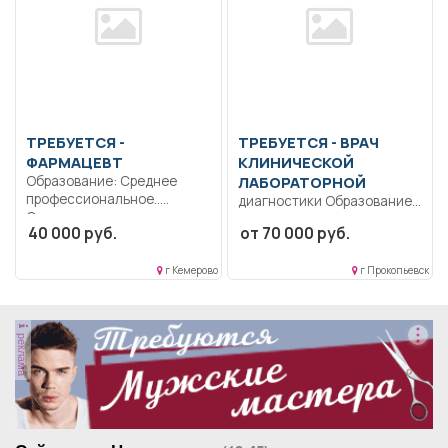
ТРЕБУЕТСЯ -
ТРЕБУЕТСЯ - ВРАЧ
ФАРМАЦЕВТ
КЛИНИЧЕСКОЙ
Образование: Среднее
ЛАБОРАТОРНОЙ
профессиональное..
диагностики Образование:
Осуществляет прием
Высшее-подготовка кадров
40 000 руб.
от 70 000 руб.
рецептов и требований с...
высшей квалификации..
Согласно должностной
г Кемерово
г Прокопьевск
инструкции.. Полный...
реклама