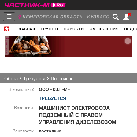
☰
КЕМЕРОВСКАЯ ОБЛАСТЬ - КУЗБАСС
ГЛАВНАЯ
ГРУППЫ
НОВОСТИ
ОБЪЯВЛЕНИЯ
НЕДВ
Главная
Группы
Новости
реклама
Объявления
Недвижимость
Услуги
работа
требуется
постоянно
В компанию:
ООО «КШТ-М»
ТРЕБУЕТСЯ
Работа
Транспорт
Компании
МАШИНИСТ ЭЛЕКТРОВОЗА
Вакансия:
ПОДЗЕМНЫЙ С ПРАВОМ
УПРАВЛЕНИЯ ДИЗЕЛЕВОЗОМ
Занятость:
постоянно