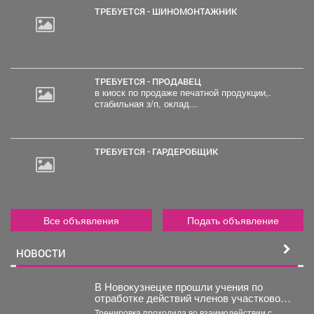
ТРЕБУЕТСЯ - ШИНОМОНТАЖНИК
ТРЕБУЕТСЯ - ПРОДАВЕЦ
в киоск по продаже печатной продукции,.
стабильная з/п, оклад...
ТРЕБУЕТСЯ - ГАРДЕРОБЩИК
Все объявления
Подать объявление
НОВОСТИ
В Новокузнецке прошли учения по
отработке действий членов участковой
избирательной комиссии в нештатных
Тренировка проходила во взаимодействии с