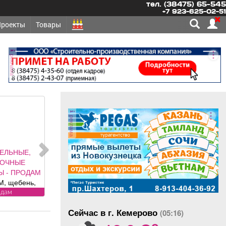
тел. (38475) 65-545
+7 923-625-02-51
Проекты
Товары
реклама
реклама
ЕЛЬНЫЕ,
ЛОЧНЫЕ
Ы - ПРОДАМ
, щебень,
оль, торф,
одам
к, отсыпка и
Сейчас в г. Кемерово
од заказ,
(05:16)
o
 доставка.