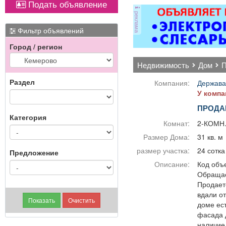
Подать объявление
апартаментов.
реклама
-Комплектация номеров
име
всем необходимым
Фильтр объявлений
перед заселением
Город / регион
постояльцев. -Смена
постельного белья и
недвижимость
дом
полотенец. -Стирка и
глажка. -Поливка
Раздел
Компания:
Держава
растений. -Проверка
У компа
состояния
ПРОДА
электрических приборов
Категория
— телевизора,
Комнат:
2-КОМН
кондиционера,
Размер Дома:
31 кв. м
холодильника и др.
-Пополнение запаса
размер участка:
24 сотка
Предложение
предметов личной
Описание:
Код объе
гигиены, а также мини-
Обращае
бара. -Уборка зон
Продает
отдыха, коридоров и
вдали от
служебных помещений.
доме ес
-Выполнение
фасада 
отдельных поручений
наличие 