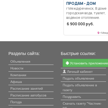
1500000.
ПРОДАМ -
ДОМ
г Междуреченск, В доме
городская вода, туалет,
водяное отопление.
Постройки: гараж, сарай
6 900 000 руб.
углярка, баня, летняя кух
беседка. Огород 9 соток 
г Межд
собственности, ухоженн
теплицы. Место ровное,
красивое, рядом речка, 
Школа остановки. Торг
Разделы сайта:
Быстрые ссылки:
уместен. Собственник.
Объявления
Установить приложени
Новости
Личный кабинет
Компании
Подать объявление
Афиша
Подать объявление в
Расписание занятий
газету
Расписание автобусов
Поздравить
Погода
Скачать газету "Частник-
М"