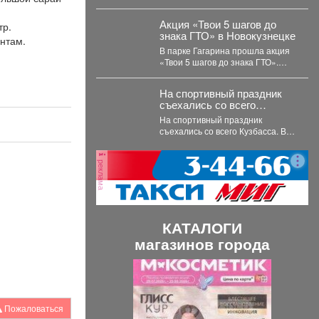
комиссии в нештатных
Росгвардии и полиции, включая
ситуациях на предстоящих
специалистов кинологической
выборах.
Акция «Твои 5 шагов до
тр.
службы.
знака ГТО» в Новокузнецке
нтам.
В парке Гагарина прошла акция
«Твои 5 шагов до знака ГТО».
Мероприятие было
организовано в...
На спортивный праздник
съехались со всего
Кузбасса.
На спортивный праздник
съехались со всего Кузбасса. В
Прокопьевске прошел
традиционный турнир по
реклама
теннису. 🥎...
КАТАЛОГИ
магазинов города
П
С
р
л
е
е
Пожаловаться