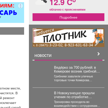
12.9 C
мусора.
облачно с прояснениями
Подробнее
реклама
НОВОСТИ
Ведёрко за 700 рублей: в
Кемерове возник грибной
ажиотаж – везут аж с Алтая
Грибники завалили уличные
торговые точки Кемерова
манящими плодовыми телами.
ютном месте,
Корреспондент VSE42.Ru
выяснил, где что есть...
В Новокузнецке прошли
чистятся. В
учения по отработке
ой ремонт
действий членов
Тренировка проходила во
 исключает
участковой избирательной
взаимодействии с сотрудниками
большой сарай