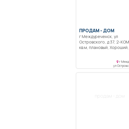
ПРОДАМ -
ДОМ
г Междуреченск, ул
Островского, д 37, 2-КОМН., 50
кв.м, плановый, Хороший,
теплый дом. Отопление
печное - водяное.
г Межд
Электропроводка новая, 
ул Островс
отличном состоянии. Во
холодная в доме, центр
водопровод. Сделана
нормальная разводка
воды.Огород высажен, ух
продам - дом
есть теплица. Подъезд к
круглогодичный, зимой ч
хорошо! Есть машино ме
ограде и рядом с домом.
Погреб в доме, сухой. По
вопросам - звоните! Цен