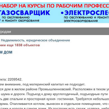
оборудованием,
Вывоз 
ется парковка, торг
уместен.
продам
 Недвижимость, юридическое объединение
нии еще 1838 объектов
М ДОМ
.
кта: 2209542.
м внимание, под материнский капитал не подходит.
ся дом в жилом районе Промышленновский. Расположен в тихом у
 шума и дороги. Подъезд к дому круглогодичный, подъездные пути 
ть две спальни и просторная кухня- гостинная. Требуется небольш
дома. Отапливается котлом, вынесен в отдельное помещение, что
сажи и копоти в самом доме. Из построек есть гараж, углярка, не