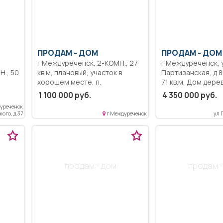
ПРОДАМ -
ДОМ
ПРОДАМ -
ДОМ
г Междуреченск, 2-КОМН., 27
г Междуреченск, 
кв.м, плановый, участок в
Партизанская, д 85, 3-КОМ
хорошем месте, п.
71 кв.м, Дом дере
Притомский, рядом вся
комнаты простор
1 100 000 руб.
4 350 000 руб.
инфраструктура (два
солнечные, кухня 1
уреченск
в
супермаркета, пвз Озон,
большая веранда 
кого, д 37
г Междуреченск
ул 
да
остановки, д.сад, школа,
(при желании во
альный
ж.д.вокзал, промтоварный
объединить с дом
магазин, поселковый
дополнительную 
магазин). Речка в пяти минутах
гардеробную, мес
ожен,
ходьбы. Электричество,
отдыха или другое
продам - дом
продам -
 дому
городской водопровод,
установлены пла
истят
интернет. В доме никто не
окна; высокие потолки 3, 5 м;
сто в
живёт, требует хорошего
крыша и забор из
ремонта. Также подойдет
металлопрофиля; горяча
 всем
тому, кто хочет построить дом
вода круглосуточ
а:
по своему проекту. Дороги
из бойлера на 100 л.), 