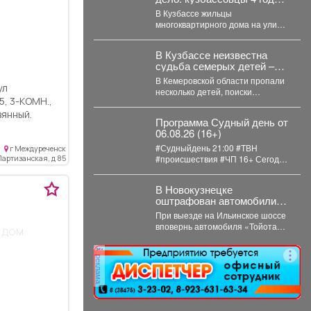
живут в плесени и ждут
В Кузбассе жильцы
помощи
многоквартирного дома на улице
Линейной в посёлке
Староабашево Новокузнецкого
В Кузбассе неизвестна
округа больше года...
судьба семерых детей –
как сквозь землю
В Кемеровской области пропали
провалились
ул
несколько детей, поиски
Н.,
затянулись, но пока не дали
вянный.
никакого результата. ...
Программа Судный день от
ные и
06.08.26 (16+)
0, 8 м;
#Судныйдень 21:00 #ТВН
г Междуреченск
и кладовая
#происшествия #ЧП 16+ Сегодня
Партизанская, д 85
зможно
в программе "Судный день": 🚨
ом и сделать
Профилактическое...
В Новокузнецке
комнату,
оштрафован автомобилист,
то для
проигнорировавший
При выезде на Ильинское шоссе
);
запрещающий сигнал
вповернь автомобиля «Тойота» в
 дом
стиковые
светофора
повернул направо на красный
свет. Сотрудники...
реклама
я
но (подача
печное