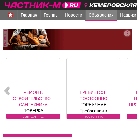
КЕМЕРОВСКАЯ 
Главная
Группы
Новости
Объявления
Недвиж
реклама
РЕМОНТ,
ТРЕБУЕТСЯ -
СТРОИТЕЛЬСТВО -
ПОСТОЯННО
Н
САНТЕХНИКА
ГОРНИЧНАЯ
ПР
ПОВЕРКА
Требования к
ВОДОСЧЕТЧИКОВ на
кандидату: без опыта
«Оа
сантехника
постоянно
дому. Установка,
работы Обязанности:
к
замена, регистрация.
-Влажная и сухая
Ю
ул. Лукиянова, 5.
уборка номеров и
р