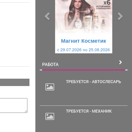
д
д
ы
у
д
ю
у
щ
щ
и
Магнит Косметик
и
й
c 29.07.2026 по 25.08.2026
й
РАБОТА
ТРЕБУЕТСЯ - АВТОСЛЕСАРЬ
ТРЕБУЕТСЯ - МЕХАНИК