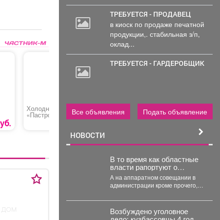
ТРЕБУЕТСЯ - ПРОДАВЕЦ
в киоск по продаже печатной
продукции,. стабильная з/п,
оклад...
ТРЕБУЕТСЯ - ГАРДЕРОБЩИК
Холодная закуска
Удобрение ОМУ для
Абонемен
Все объявления
Подать объявление
«Пастрома»
сада и огорода
в тренаж
«Универсал»
для дете
уб.
330 руб.
199 руб.
НОВОСТИ
В то время как областные
власти рапортуют о
стабилизации с топливом в
А на аппаратном совещании в
Кузбассе, пожарные
администрации кроме прочего,
предупреждают тех, кто
речь шла и о происшествиях.
перестраховался и набрал
Пожарные выезжали...
бензина и дизтоплива
 дом
Возбуждено уголовное
впрок.
дело: кузбассовцы 4 года