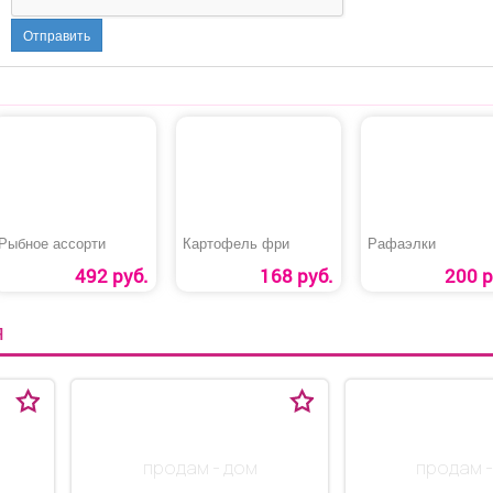
Отправить
Рыбное ассорти
Картофель фри
Рафаэлки
492 руб.
168 руб.
200 р
Я
продам - дом
продам -