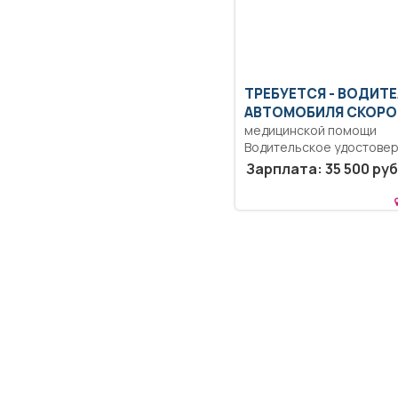
ТРЕБУЕТСЯ - ВОДИТ
АВТОМОБИЛЯ СКОРО
медицинской помощи
Водительское удостове
кат. B, D.
Зарплата: 35 500 руб
Дисциплинированность,
ответственность.. Водит
автомобиля...