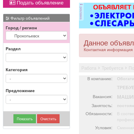
Подать объявление
откатные ворота; все
реклама
виды сварочных работ;
металлоконструкции;
Фильтр объявлений
бетонные работы
Город / регион
любой сложности.
Пенсионерам скидка
10%.
Данное объявл
Раздел
Контактная информация 
работа
требуется
п
Категория
В компанию:
Обогат
ТРЕБУ
Предложение
МАШИН
Вакансия:
Занятость:
постоя
Обязанности:
В соотв
професс
Условия:
Сменная