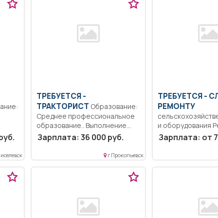
ТРЕБУЕТСЯ -
ТРЕБУЕТСЯ - С
ТРАКТОРИСТ
РЕМОНТУ
Образование:
Среднее профессиональное
сельскохозяйств
образование.. Выполнение
и оборудования Р
должностных обязанностей,
сборка, регулиро
руб.
Зарплата: 36 000 руб.
Зарплата: от 7
согласно инструкции...
демонтаж, монтаж 
Киселевск
г Прокопьевск
х
.