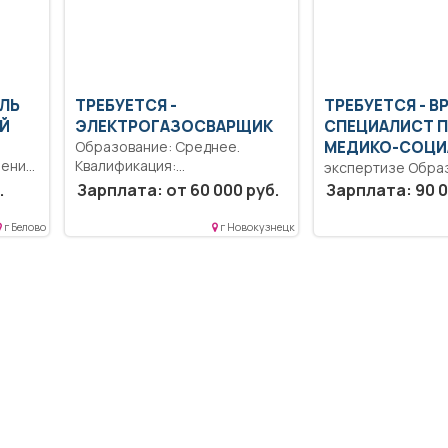
ЕЛЬ
ТРЕБУЕТСЯ -
ТРЕБУЕТСЯ - В
Й
ЭЛЕКТРОГАЗОСВАРЩИК
СПЕЦИАЛИСТ 
Образование: Среднее.
МЕДИКО-СОЦИ
рение
Квалификация:
экспертизе Обра
Ответственность..
Высшее образова
.
Зарплата: от 60 000 руб.
Зарплата: 90 0
Плазменная, газовая, дуговая
специалитет, маги
ель
и ручная сварка...
Оказание услуги по
г Белово
г Новокузнецк