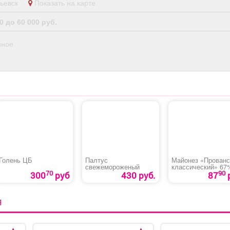
опьевск
Показать на карте
0 до 60 000 руб.
нное
Голень ЦБ
Палтус
Майонез «Прован
свежемороженый
классический» 67
70
90
300
руб
430 руб.
87
Я