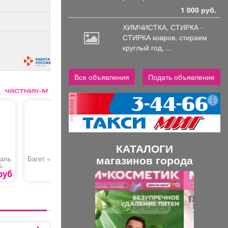
1 000 руб.
ХИМЧИСТКА, СТИРКА -
СТИРКА ковров,
стираем
круглый год, ...
Все объявления
Подать объявление
реклама
КАТАЛОГИ
магазинов города
саль
Багет «Зерновой»
Ботокс для
Лапша «
%
восстановления
структуры волос
руб
69 руб.
1000 руб.
П
С
р
л
е
е
д
д