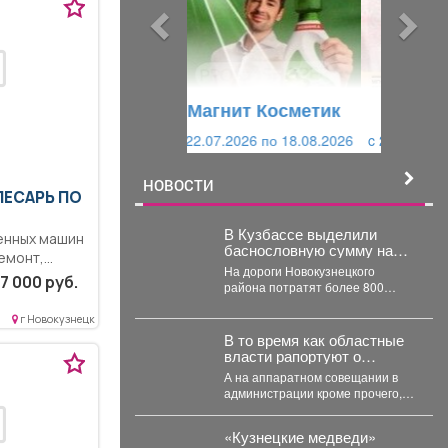
ы
у
д
ю
у
щ
щ
и
Магнит Косметик
и
й
c 29.07.2026 по 25.08.2026
й
НОВОСТИ
ЛЕСАРЬ ПО
В Кузбассе выделили
енных машин
баснословную сумму на
емонт,
вечную проблему: 826 млн
На дороги Новокузнецкого
вка,
на ремонт
7 000 руб.
района потратят более 800
узлов...
миллионов. В Новокузнецком
районе в ближайшие два...
г Новокузнецк
В то время как областные
власти рапортуют о
стабилизации с топливом в
А на аппаратном совещании в
Кузбассе, пожарные
администрации кроме прочего,
предупреждают тех, кто
речь шла и о происшествиях.
перестраховался и набрал
Пожарные выезжали...
бензина и дизтоплива
«Кузнецкие медведи»