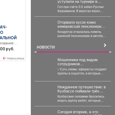
впрок.
уступили на турнире в
Омске челябинцам.
Гол при счёте 0:3 забил Руслан
Каграманов. В воротах играл
Тимофей Иванов. Последняя
шайба была...
Оторвало кусок кожи:
кемеровская пенсионерка
РАЧ-
истекала кровью в
Кондуктор отказалась помочь
ПО
автобусе
раненой пенсионерке в автобусе
АЛЬНОЙ
Кемерова. Инцидентом
зование:
заинтересовались СК РФ.
НОВОСТИ
ние —
Следственный комитет...
00 руб.
стратура..
...
г Новокузнецк
‍Мошенники под видом
сотрудников
маркетплейсов
✅Суть схемы: аферисты создают
обманывают россиян, у
группы в соцсетях, в которые
которых скоро день
добавляют пользователей в
рождения.
преддверии их дня...
Нежданное путешествие: в
Кузбассе поймали трёх
"хоббитов"
Кузбасские силовики бросились
искать группу ребят, которые
отправились в невероятное
путешествие и перепутали
Сегодня вторник, а это
Новосибирск с...