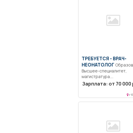
ТРЕБУЕТСЯ - ВРАЧ-
НЕОНАТОЛОГ
Образование:
Высшее-специалитет,
магистратура.
Ответственность.
Зарплата: от 70 000 
Коммуникабельность.
Дисциплинированность..
г 
Выполнение должностны
обязанностей согласно..