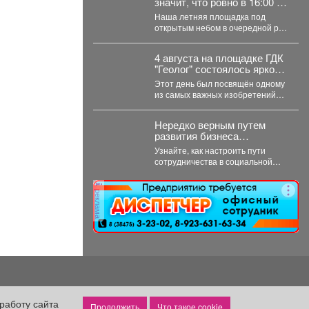
значит, что ровно в 16:00 на
территории нашего
Наша летняя площадка под
выставочного зала снова
открытым небом в очередной раз
закипела большая
собрала юных мастеров и их
творческая работа.
родителей....
4 августа на площадке ГДК
"Геолог" состоялось яркое
и познавательное
Этот день был посвящён одному
мероприятие - "День
из самых важных изобретений
Светофора".
для безопасности на дорогах. В
доступной...
Нередко верным путем
развития бизнеса
становится создание
Узнайте, как настроить пути
совместных проектов,
сотрудничества в социальной
работа в команде и даже
сфере на нашем вебинаре
полномасштабные
«Креативное партнёрство.
объединения.
реклама
Нестандартные решения...
работу сайта
Что такое cookie