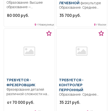
Образование: Высшее
ЛЕЧЕБНОЙ
физкультуре
образование —
Образование: Среднее
специалитет,
профессиональное
80 000 руб.
35 700 руб.
магистратура..
образование.. Подготовка
Обязанности врач-
помещения,
гастроэнтеролога..
г Новокузнецк
г Мыски
гимнастических предметов
Полный...
и...
ТРЕБУЕТСЯ -
ТРЕБУЕТСЯ -
ФРЕЗЕРОВЩИК
КОНТРОЛЕР
Фрезерование деталей
ПЕРРОННЫЙ
различной сложности на
Образование: Среднее
горизонтальных и
профессиональное
от 70 000 руб.
35 221 руб.
вертикальных фрезерных...
образование.. Производить
контрольную проверку