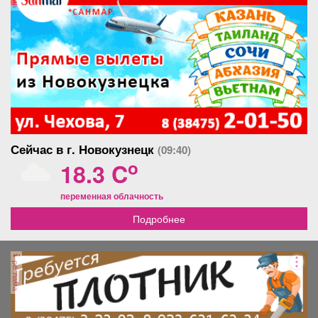
Сейчас в г. Новокузнецк
(09:40)
o
18.3 C
переменная облачность
Подробнее
реклама