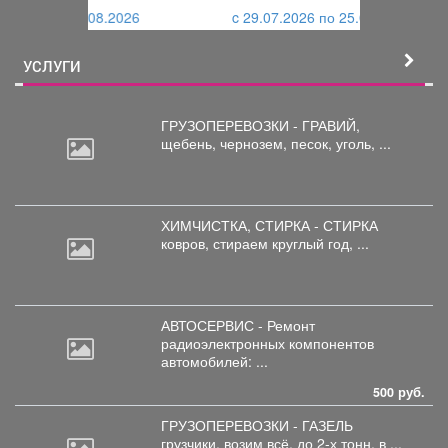
и
й
c 29.07.2026 по 25.08.2026
й
УСЛУГИ
ГРУЗОПЕРЕВОЗКИ - ГРАВИЙ,
щебень,
чернозем, песок, уголь, ...
ХИМЧИСТКА, СТИРКА - СТИРКА
ковров,
стираем круглый год, ...
АВТОСЕРВИС - Ремонт
радиоэлектронных
компонентов
автомобилей: ...
500 руб.
ГРУЗОПЕРЕВОЗКИ - ГАЗЕЛЬ
грузчики,
возим всё, до 2-х тонн, в ...