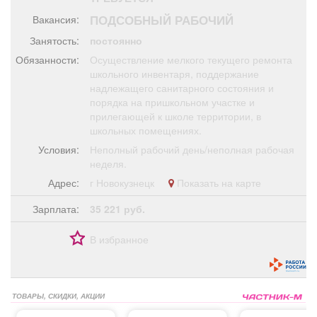
Афиша
Обучение
Проекты
ПОДСОБНЫЙ РАБОЧИЙ
Вакансия:
Занятость:
постоянно
Обязанности:
Осуществление мелкого текущего ремонта
школьного инвентаря, поддержание
надлежащего санитарного состояния и
Товары
Поздравления
Погода
порядка на пришкольном участке и
прилегающей к школе территории, в
школьных помещениях.
Условия:
Неполный рабочий день/неполная рабочая
неделя.
ТВ программа
Я - пенсионер
Адрес:
г Новокузнецк
Показать на карте
Зарплата:
35 221 руб.
В избранное
ТОВАРЫ, СКИДКИ, АКЦИИ