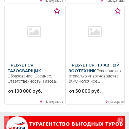
г Новокузнецк
г Новокузнецк
пассажиров в...
ТРЕБУЕТСЯ -
ТРЕБУЕТСЯ - ГЛАВНЫЙ
ГАЗОСВАРЩИК
ЗООТЕХНИК
Руководство
Образование: Среднее.
отраслью животноводства
Ответственность.. Газовая
(КРС молочное
сварка любых, в том числе
направление). Полный
от 100 000 руб.
от 50 000 руб.
особо...
рабочий день.
г Новокузнецк
г Кемерово
реклама