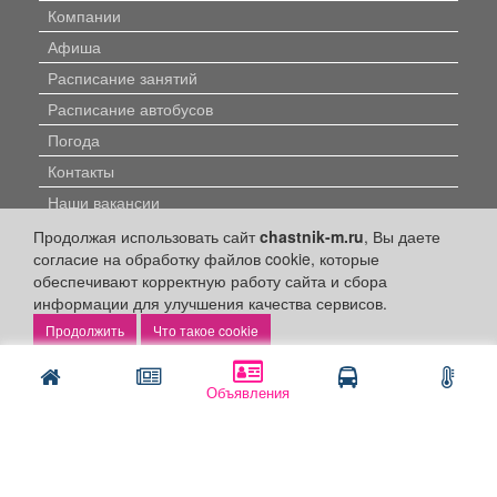
Компании
Афиша
Расписание занятий
Расписание автобусов
Погода
Контакты
Наши вакансии
Продолжая использовать сайт
chastnik-m.ru
, Вы даете
Быстрые ссылки:
согласие на обработку файлов cookie, которые
обеспечивают корректную работу сайта и сбора
Установить приложение
информации для улучшения качества сервисов.
Что такое cookie
Личный кабинет
Подать объявление
Объявления
Подать объявление в газету
Поздравить
Скачать газету "Частник-М"