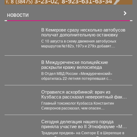
НОВОСТИ
В Кемерове сразу несколько автобусов
получат дополнительную остановку
С 10 августа в схему движения автобусных
маршрутов №182э, 197э и 279э добавят
остановку "деревня...
В Междуреченске полицейские
раскрыли кражу велосипеда
В Отдел МВД России «Междуреченский»
обратилась 22-летняя потерпевшая с
заявлением о том, что неизвестное лицо...
Отравился аскорбинкой: врач из
Кузбасса рассказал невероятный факт
о популярном витамине
Главный токсиколог Кузбасса Константин
Сиворонов рассказал, чем опасен
бесконтрольный прием витамина С. По словам...
Сегодня делегация нашего города
приняла участие во II Этнофоруме «Мир
коренных народов.
Традиции предков» на Секторе Е в Шерегеше в