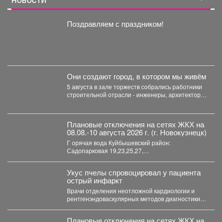
НОВОСТИ
Поздравляем с праздником!
Они создают город, в котором мы живём
5 августа в зале торжеств собрались работники
строительной отрасли - инженеры, архитекторы,
проектировщики, руководители и...
Плановые отключения на сетях ЖКХ на
08.08.-10 августа 2026 г. (г. Новокузнецк)
Г орячая вода Куйбышевский район:
Садопарковая 19,23,25,27,
29,31,33,35,28/1,28/2,28,30,...
Укус пчелы спровоцировал у пациента
острый инфаркт
Врачи отделения неотложной кардиологии и
рентгенэндоваскулярных методов диагностики и
лечения Первой больницы спасли 45-летнего
пациента,...
Плановые отключения на сетях ЖКХ на