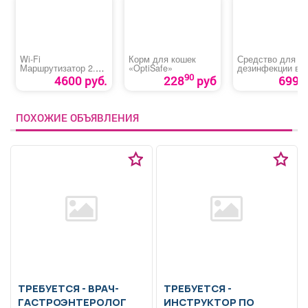
Wi-Fi
Корм для кошек
Средство для
Маршрутизатор 2.4 /
«OptiSafe»
дезинфекции во
5 ГГц (1000 Мбит/с)
бассейнах
90
4600 руб.
228
руб
699 р
ЛОНГАФОР
ПОХОЖИЕ ОБЪЯВЛЕНИЯ
ТРЕБУЕТСЯ - ВРАЧ-
ТРЕБУЕТСЯ -
ГАСТРОЭНТЕРОЛОГ
ИНСТРУКТОР ПО