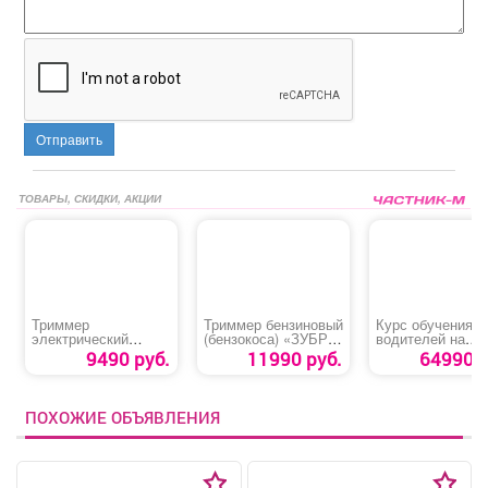
Отправить
ТОВАРЫ, СКИДКИ, АКЦИИ
Триммер
Триммер бензиновый
Курс обучения
электрический
(бензокоса) «ЗУБР
водителей на
«РЕСАНТА
КРБ-2500»
категорию «В»
9490 руб.
11990 руб.
64990 р
ЭТ-1500НВ»
ПОХОЖИЕ ОБЪЯВЛЕНИЯ