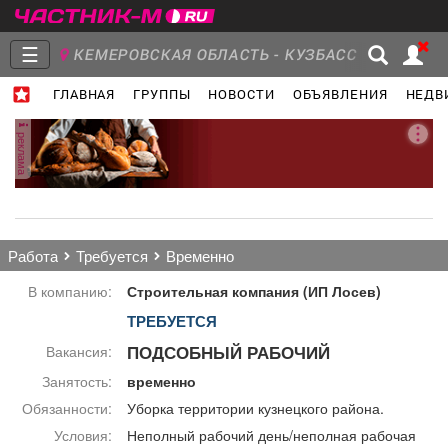
☰
КЕМЕРОВСКАЯ ОБЛАСТЬ - КУЗБАСС
ГЛАВНАЯ
ГРУППЫ
НОВОСТИ
ОБЪЯВЛЕНИЯ
НЕДВ
Главная
Группы
Новости
реклама
Объявления
Недвижимость
Услуги
работа
требуется
временно
В компанию:
Строительная компания (ИП Лосев)
ТРЕБУЕТСЯ
Работа
Транспорт
Компании
ПОДСОБНЫЙ РАБОЧИЙ
Вакансия:
Занятость:
временно
Обязанности:
Уборка территории кузнецкого района.
Условия:
Неполный рабочий день/неполная рабочая