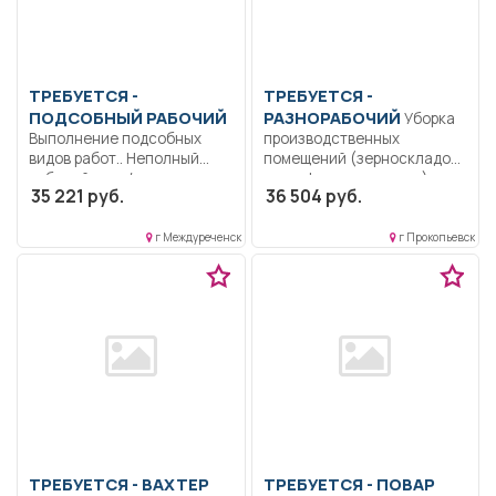
ТРЕБУЕТСЯ -
ТРЕБУЕТСЯ -
ПОДСОБНЫЙ РАБОЧИЙ
РАЗНОРАБОЧИЙ
Уборка
Выполнение подсобных
производственных
видов работ.. Неполный
помещений (зерноскладов,
рабочий день/неполная
картофелехранилища),
35 221 руб.
36 504 руб.
рабочая неделя..
поддержание надлежащего
санитарного состояния...
г Междуреченск
г Прокопьевск
ТРЕБУЕТСЯ - ВАХТЕР
ТРЕБУЕТСЯ - ПОВАР