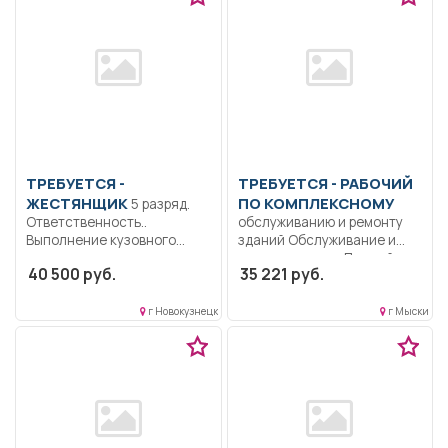
ТРЕБУЕТСЯ -
ТРЕБУЕТСЯ - РАБОЧИЙ
ЖЕСТЯНЩИК
ПО КОМПЛЕКСНОМУ
5 разряд.
Ответственность..
обслуживанию и ремонту
Выполнение кузовного
зданий Обслуживание и
ремонта автотранспорта,
ремонт здания.. Полный
40 500 руб.
35 221 руб.
контроль выполненных
рабочий...
работы.....
г Новокузнецк
г Мыски