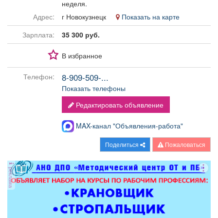
неделя.
Афиша
Обучение
Проекты
Адрес:
г Новокузнецк
Показать на карте
Зарплата:
35 300 руб.
В избранное
Товары
Поздравления
Погода
8-909-509-...
Телефон:
Показать телефоны
Редактировать объявление
ТВ программа
Я - пенсионер
MAX-канал "Объявления-работа"
Поделиться
Пожаловаться
реклама