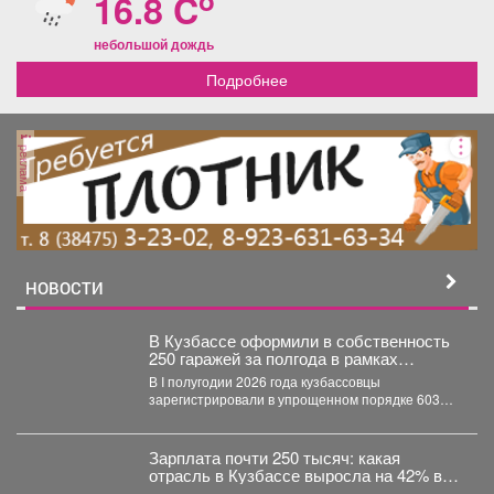
o
16.8 C
небольшой дождь
Подробнее
реклама
НОВОСТИ
В Кузбассе оформили в собственность
250 гаражей за полгода в рамках
«гаражной амнистии»
В I полугодии 2026 года кузбассовцы
зарегистрировали в упрощенном порядке 603
объекта: 250 гаражей и...
Зарплата почти 250 тысяч: какая
отрасль в Кузбассе выросла на 42% в
доходе