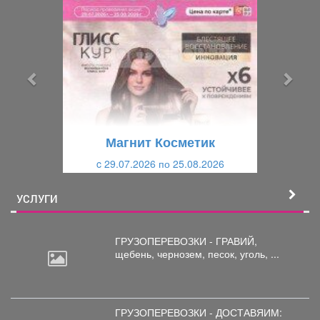
р
л
е
е
д
д
ы
у
д
ю
у
щ
щ
и
Магнит Косметик
и
й
c 29.07.2026 по 25.08.2026
й
УСЛУГИ
ГРУЗОПЕРЕВОЗКИ - ГРАВИЙ,
щебень,
чернозем, песок, уголь, ...
ГРУЗОПЕРЕВОЗКИ - ДОСТАВЯИМ: