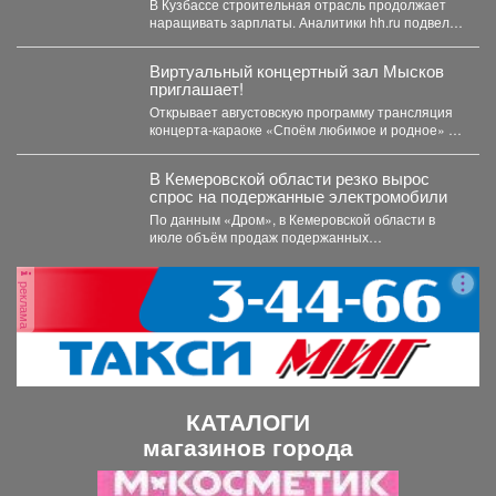
В Кузбассе строительная отрасль продолжает
наращивать зарплаты. Аналитики hh.ru подвели
итоги первых семи месяцев...
Виртуальный концертный зал Мысков
приглашает!
Открывает августовскую программу трансляция
концерта-караоке «Споём любимое и родное» -
знаковые хиты отечественной киномузыки и...
В Кемеровской области резко вырос
спрос на подержанные электромобили
По данным «Дром», в Кемеровской области в
июле объём продаж подержанных
электромобилей увеличился на 233...
реклама
КАТАЛОГИ
магазинов города
П
С