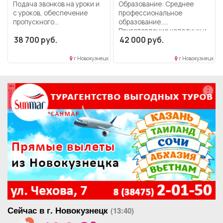
Подача звонков на уроки и
Образование: Среднее
с уроков, обеспечение
профессиональное
пропускного...
образование..
Приготовление холодных и
38 700 руб.
42 000 руб.
горячих блюд,...
г Новокузнецк
г Новокузнецк
реклама
Сейчас в г. Новокузнецк
(13:40)