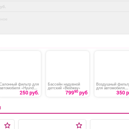
админис
уб.
Условия
Сменный 
нное
Постоянн
оформлени
договор 
рабочих час
Частота
Дважды в 
деяте
компании: 
бизнес и т
2/2 Рабо
Гост
Салонный фильтр для
Бассейн надувной
Воздушный фильт
автомобиля «Hyundai
детский «Bestway»
для автомобиля
90
Accent»
«Hyundai Grand
250 руб.
799
руб
350 р
Starex»
Я