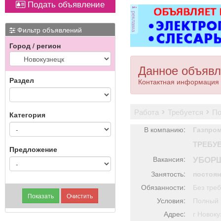
Подать объявление
ковер»).
реклама
Фильтр объявлений
Город / регион
Данное объявл
Раздел
Контактная информация 
работа
требуется
п
Категория
В компанию:
Газпром
ТРЕБУ
Предложение
УБОР
Вакансия:
Занятость:
постоя
Обязанности:
Без треб
Условия:
Полный 
Адрес:
г Ново