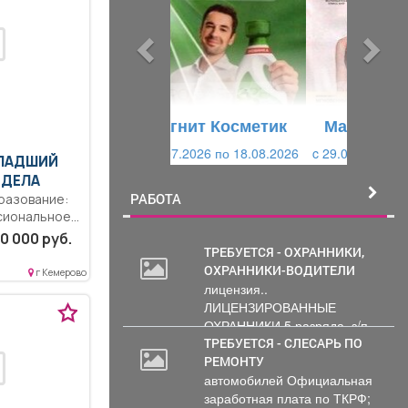
д
д
ы
у
д
ю
у
щ
щ
и
Магнит Косметик
и
й
c 29.07.2026 по 25.08.2026
й
МЛАДШИЙ
ТДЕЛА
РАБОТА
разование:
иональное..
ингента,
0 000 руб.
егов
ТРЕБУЕТСЯ - ОХРАННИКИ,
служба...
ОХРАННИКИ-ВОДИТЕЛИ
г Кемерово
лицензия..
ЛИЦЕНЗИРОВАННЫЕ
ОХРАННИКИ 5 разряда, з/п
от 33000 руб. 6...
ТРЕБУЕТСЯ - СЛЕСАРЬ ПО
РЕМОНТУ
автомобилей Официальная
заработная плата по ТКРФ;