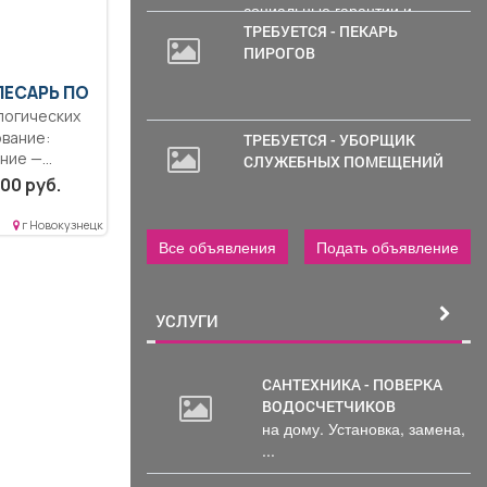
социальные гарантии и
уверенность в...
ТРЕБУЕТСЯ - ПЕКАРЬ
ПИРОГОВ
ЛЕСАРЬ ПО
логических
вание:
ТРЕБУЕТСЯ - УБОРЩИК
ние —
СЛУЖЕБНЫХ ПОМЕЩЕНИЙ
стратура..
00 руб.
г Новокузнецк
Все объявления
Подать объявление
УСЛУГИ
САНТЕХНИКА - ПОВЕРКА
ВОДОСЧЕТЧИКОВ
на дому. Установка, замена,
...