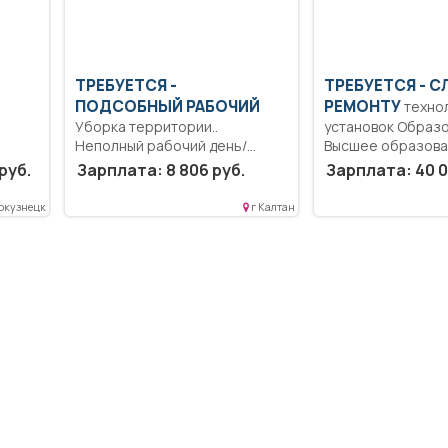
ТРЕБУЕТСЯ -
ТРЕБУЕТСЯ - С
ПОДСОБНЫЙ РАБОЧИЙ
РЕМОНТУ
техно
Уборка территории..
установок Образо
Неполный рабочий день/
Высшее образова
неполная рабочая неделя..
специалитет, маги
ат..
руб.
Зарплата: 8 806 руб.
Зарплата: 40 0
Ремонт и...
окузнецк
г Калтан