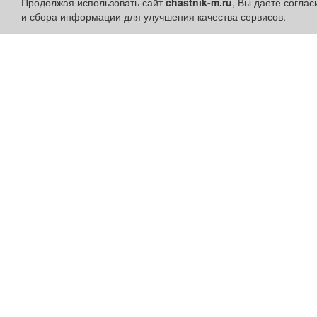
Продолжая использовать сайт
chastnik-m.ru
, Вы даете согла
и сбора информации для улучшения качества сервисов.
Разделы сайта:
Быстрые ссылки:
Объявления
Установить приложени
Новости
Личный кабинет
Компании
Подать объявление
Афиша
Подать объявление в
Расписание занятий
газету
Расписание автобусов
Поздравить
Погода
Скачать газету "Частник-
М"
Контакты
Наши вакансии