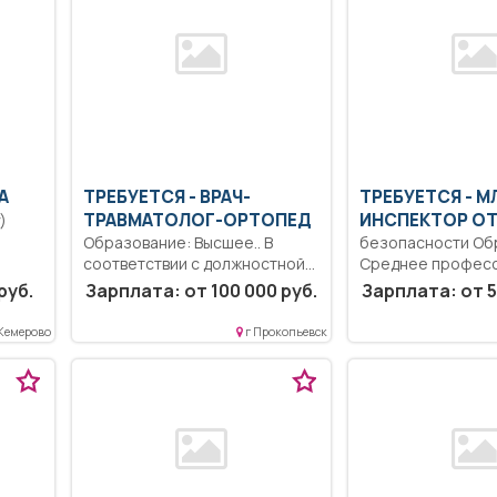
А
ТРЕБУЕТСЯ - ВРАЧ-
ТРЕБУЕТСЯ - 
ТРАВМАТОЛОГ-ОРТОПЕД
ИНСПЕКТОР О
)
Образование: Высшее.. В
безопасности Об
соответствии с должностной
Среднее професс
й
инструкцией, утвержденной в...
Охранна спецконт
руб.
Зарплата: от 100 000 руб.
Зарплата: от 5
недопущение поб
спецконтингента, 
 Кемерово
г Прокопьевск