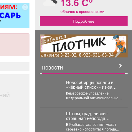
13.6 C
ментов.
ция номеров
облачно с прояснениями
обходимым
Подробнее
аселением
ев. -Смена
го белья и
. -Стирка и
реклама
 -Поливка
 -Проверка
ояния
ких приборов
НОВОСТИ
визора,
ионера,
ника и др.
Новосибирцы попали в
ние запаса
«чёрный список» из‑за
срыва ремонта дорог
ов личной
Кемеровское управление
НИЙ
Прокопьевска
Федеральной антимонопольной
 также мини-
службы внесло новосибирскую
борка зон
компанию ООО «Сибдорстрой» в
оридоров и
реестр недобросовестных
Шторм, град, ливни -
 помещений.
поставщиков. Речь...
страшная непогода
лнение
надвигается на Кузбасс
В Кузбассе уже вот-вот может
 поручений
серьезно испортиться погода.