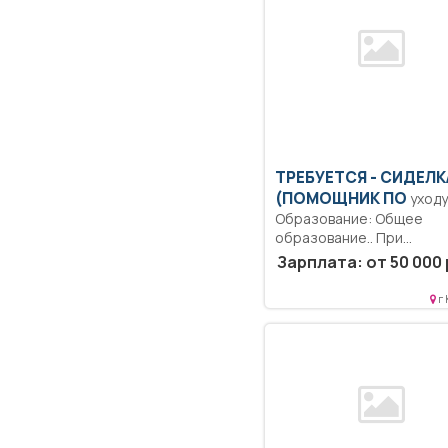
ТРЕБУЕТСЯ - CИДЕЛК
(ПОМОЩНИК ПО
уходу
Образование: Общее
образование.. При
осуществлении трудово
Зарплата: от 50 000 
функции приготовление
пищи,...
г