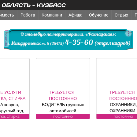
ОБЛАСТЬ - КУЗБАСС
имость
Работа
Компании
Афиша
Обучение
Отдых
реклама
ТРЕБУЕТСЯ -
ТРЕБУЕТСЯ -
ТРЕБУ
ПОСТОЯННО
ПОСТОЯННО
ПОСТ
ОДИТЕЛЬ грузовых
ОХРАННИКИ,
ГОРН
автомобилей
ОХРАННИКИ-
Требо
Требования к
ВОДИТЕЛИ Требования
кандидату
постоянно
постоянно
пост
андидату: Условия:
к кандидату: лицензия.
работы Об
Подробности по
Условия:
-Влажна
телефону.
ЛИЦЕНЗИРОВАННЫЕ
уборка 