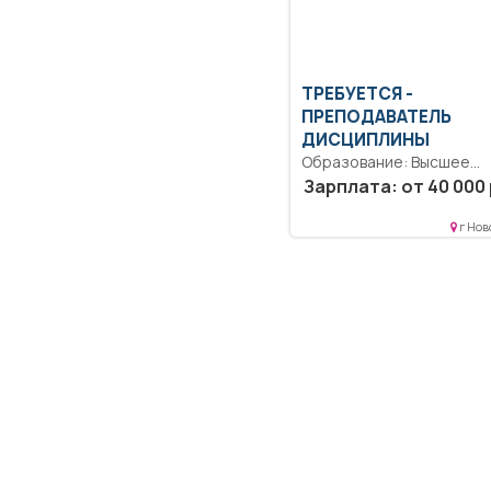
ТРЕБУЕТСЯ -
ПРЕПОДАВАТЕЛЬ
ДИСЦИПЛИНЫ
Образование: Высшее
образование — бакалаври
Зарплата: от 40 000 
Ведение педагогической
нагрузки.. Полный...
г Нов