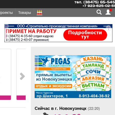
тел. (38475) 65-545
+7 923-625-02-51
Проекты
Товары
реклама
реклама
ЕТСЯ -
ОЯННО
ИЧНАЯ
вания к
: без опыта
оянно
язанности:
Сейчас в г. Новокузнецк
я и сухая
(22:20)
o
номеров и