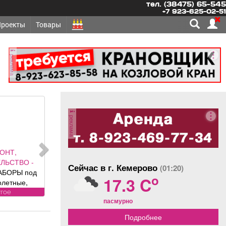
тел. (38475) 65-545
+7 923-625-02-51
Проекты
Товары
реклама
реклама
ОНТ,
ЛЬСТВО -
Сейчас в г. Кемерово
(01:20)
АБОРЫ под
o
17.3 C
олетные,
 ворота (от
угое
пасмурно
ального
авителя
Подробнее
 DoorHan);