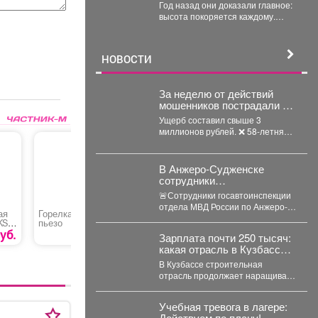
Владимирович Путин.
Год назад они доказали главное:
высота покоряется каждому.
Тогда суету городов у подножия
Югуса оставили...
НОВОСТИ
За неделю от действий
мошенников пострадали 5
горожан в возрасте от 24 до
Ущерб составил свыше 3
58 лет.
миллионов рублей. ❌ 58-летняя
междуреченка лишилась более
1,6 млн рублей,...
В Анжеро-Судженске
сотрудники
госавтоинспекции оказали
🚨Сотрудники госавтоинспекции
доврачебную помощь
отдела МВД России по Анжеро-
мужчине, пострадавшему
ая
Горелка-насадка
Ножницы-кусторез с
Автомати
Судженскому городскому округу
KS
пьезо
телескопической
проветри
от укуса гадюки
капитан полиции Виктор Шуман и
штангой «DENZEL
теплицы
уб.
290 руб.
4990 руб.
Зарплата почти 250 тысяч:
лейтенант...
G801E»
«Термопр
какая отрасль в Кузбассе
выросла на 42% в доходе
В Кузбассе строительная
отрасль продолжает наращивать
зарплаты. Аналитики hh.ru
подвели итоги первых семи
Учебная тревога в лагере:
месяцев...
Действуем по плану!