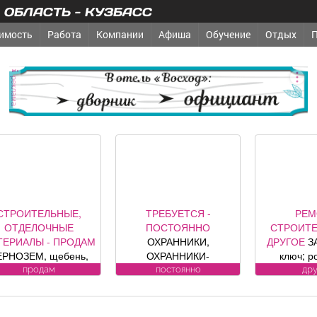
ОБЛАСТЬ - КУЗБАСС
имость
Работа
Компании
Афиша
Обучение
Отдых
реклама
СТРОИТЕЛЬНЫЕ,
ТРЕБУЕТСЯ -
РЕМ
ОТДЕЛОЧНЫЕ
ПОСТОЯННО
СТРОИТЕ
ТЕРИАЛЫ - ПРОДАМ
ОХРАННИКИ,
ДРУГОЕ
З
ЕРНОЗЕМ, щебень,
ОХРАННИКИ-
ключ; р
есок, уголь, торф,
ВОДИТЕЛИ Требования
секционные
продам
постоянно
др
вий, шлак, отсыпка и
к кандидату: лицензия.
офици
другие под заказ,
Условия:
предст
озможна доставка.
ЛИЦЕНЗИРОВАННЫЕ
компании