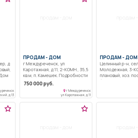
продам - дом
продам -
ПРОДАМ -
ДОМ
ПРОДАМ -
ДОМ
ер, д
г Междуреченск, ул
Целинный р-н, сел
Каротажная, д 11, 2-КОМН., 35,5
Молодежная, 3-КОМН., 50 кв.м,
 Дом
кв.м, п. Камешек. Подробности
плановый, хоз. по
при осмотре.
(баня, новый, ста
750 000 руб.
насаждения (сад
уреченск
г Междуреченск
насаждения), раз
ихий, д 13
ул Каротажная, д 11
(20 сот.), Квартир
квартирном доме,
собственник, ник
прописан. Подро
инфориация по т
продам - дом
продам -