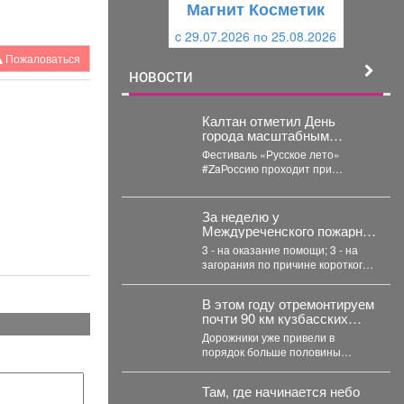
Магнит Косметик
и
й
c 29.07.2026 по 25.08.2026
й
Пожаловаться
НОВОСТИ
Калтан отметил День
города масштабным
фестивалем
Фестиваль «Русское лето»
#ZaРоссию проходит при
поддержке Президентского
фонда культурных инициатив.
Мероприятие посетили около 6...
За неделю у
Междуреченского пожарно-
спасательного отряда
3 - на оказание помощи; 3 - на
было 8 выездов
загорания по причине короткого
замыкания;...
В этом году отремонтируем
почти 90 км кузбасских
дорог по нацпроекту
Дорожники уже привели в
«Инфраструктура для
порядок больше половины
жизни», который
участков, запланированных на
инициировал наш
этот сезон. Например, закончили
Президент Владимир
Там, где начинается небо
работу...