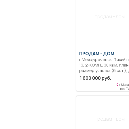
продам - дом
ПРОДАМ -
ДОМ
г Междуреченск, Тихий п
13, 2-КОМН., 38 кв.м, плановый,
размер участка (6 сот.),
требует ремонта.
1 600 000 руб.
г Межд
пер Т
продам - дом