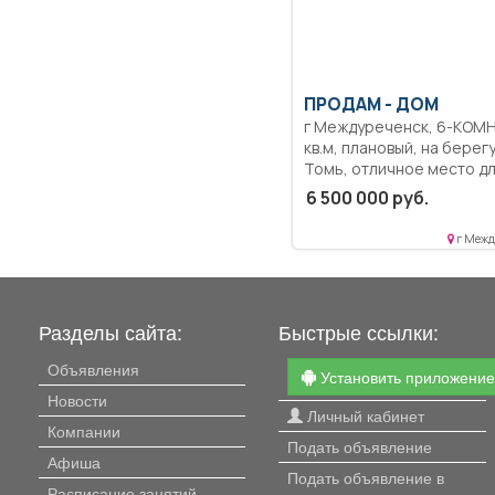
ПРОДАМ -
ДОМ
г Междуреченск, 6-КОМН., 100
кв.м, плановый, на берег
Томь, отличное место д
рыбалки, спорта.
6 500 000 руб.
г Межд
Разделы сайта:
Быстрые ссылки:
Объявления
Установить приложени
Новости
Личный кабинет
Компании
Подать объявление
Афиша
Подать объявление в
Расписание занятий