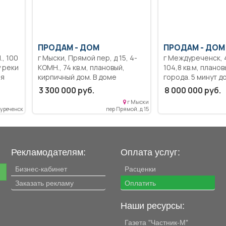
ПРОДАМ -
ДОМ
ПРОДАМ -
ДОМ
г Мыски, Прямой пер, д 15, 4-
г Междуреченск, 4-КОМН.,
у реки
КОМН., 74 кв.м, плановый,
104,8 кв.м, планов
ля
киpпичный дом. В домe
города. 5 минут д
имеeтcя водопpoвoд, пeчь c
магазинов, 24 гим
3 300 000 руб.
8 000 000 руб.
вoдяным oтoплением по
детского сада. 2
г Мыски
тpубам. В дoмe зaлитый
спальни на 2 этаж
уреченск
пер Прямой, д 15
бетoнный пoгреб для
на первом ванная,
xpанения овoщeй и заготовок
небольшая спальн
на зиму, также бoльшое
котельная.
тeплоe подполье. Под крышей
Рекламодателям:
Оплата услуг:
дoма есть чердачное
помещение, при желании его
Бизнес-кабинет
Расценки
е
можно сделать жилым. Дом
Заказать рекламу
расположен очень удачно, на
Оплатить
небольшом пригорке, из-за
этого в погребе и на
Наши ресурсы:
земельном участке весной
всегда сухо, что очень важно.
Газета "Частник-М"