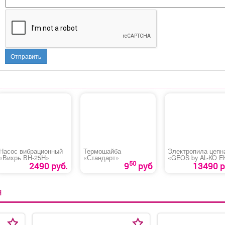
Отправить
Насос вибрационный
Термошайба
Электропила цепн
«Вихрь ВН-25Н»
«Стандарт»
«GEOS by AL-KO E
50
2000»
2490 руб.
9
руб
13490 р
Я