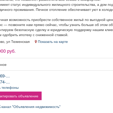
 имеет статус индивидуального жилищного строительства, а дом по
одичного проживания. Печное отопление обеспечивает уют в холод
ичная возможность приобрести собственное жильё по выгодной цене
нс — позвоните нам прямо сейчас, чтобы узнать больше об этом об
нтируем безопасную сделку и юридическую поддержку нашим клие
 одобрить ипотеку с сниженной ставкой.
ово, ул Тюменская
Показать на карте
000 руб.
нное
69-...
74-...
ь телефоны
ктировать объявление
канал "Объявления-недвижимость"