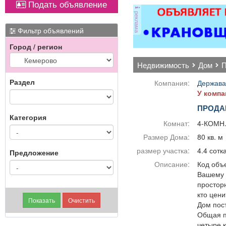
Подать объявление
реклама
Фильтр объявлений
Город / регион
недвижимость
дом
Раздел
Компания:
Держава
У компа
ПРОДА
Категория
Комнат:
4-КОМН
Размер Дома:
80 кв. м
размер участка:
4.4 сотк
Предложение
Описание:
Код объе
Вашему 
простор
кто цени
Дом пост
Общая пл
четыре 