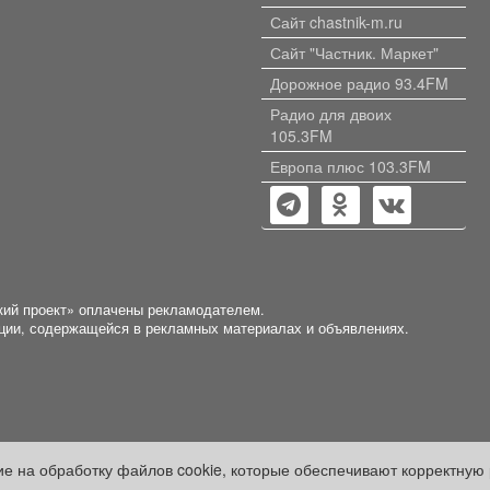
Дом расположен на
Сайт chastnik-m.ru
земельном участке площадью
1500 кв.м. На земельном
Сайт "Частник. Маркет"
участке: баня, капитальный
Дорожное радио 93.4FM
просторный гараж со
смотровой ямой, дровяник,
Радио для двоих
углярка, два подсобных
105.3FM
помещения. Имеются посадки:
Европа плюс 103.3FM
яблоня, вишня, облепиха,
малина, смородина,
жимолость.
кий проект» оплачены рекламодателем.
ации, содержащейся в рекламных материалах и объявлениях.
сие на обработку файлов cookie, которые обеспечивают корректную 