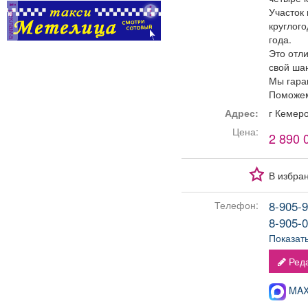
Участок
реклама
круглог
года.
Это отл
свой ша
Мы гара
Поможем
Адрес:
г Кемер
Цена:
2 890 
В избра
8-905-9
Телефон:
8-905-0
Показат
Реда
MAX-