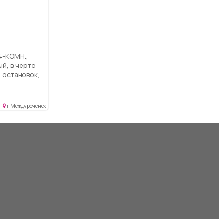
ый, в черте
о остановок,
назии и
 большие
е и санузел,
г Междуреченск
 зал,
я, кухня и