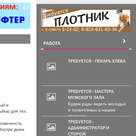
ворота; все
чных работ;
реклама
нструкции;
е работы
ложности.
рам скидка
0%.
РАБОТА
ТРЕБУЕТСЯ - ПЕКАРЬ ХЛЕБА
ТРЕБУЕТСЯ - МАСТЕРА
МУЖСКОГО ЗАЛА
Будем рады видеть молодых
ый и
и талантливых в нашем
ыбор для тех,
дружном...
ТРЕБУЕТСЯ -
говечность.
АДМИНИСТРАТОР И
 Внутри дома
СТОРОЖ