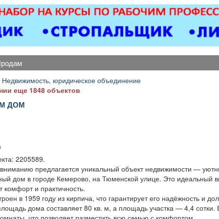
Вывоз мусора.
ОХРАННИКИ 5 разряда,
откатные 
з/п от 33000 руб. 6
виды сваро
разряда, з/п от 37000
металлоко
руб. официальное
бетонны
трудоустройство
любой с
полный соц. пакет ООО
Пенсионе
продам
ЧОП «Интерлок-Н»
1
 Недвижимость, юридическое объединение
нии еще 1848 объектов
М ДОМ
.
а
кта: 2205589.
вниманию предлагается уникальный объект недвижимости — уютн
ный дом в городе Кемерово, на Тюменской улице. Это идеальный в
т комфорт и практичность.
роен в 1959 году из кирпича, что гарантирует его надёжность и дол
ощадь дома составляет 80 кв. м, а площадь участка — 4,4 сотки.
комнаты, что позволяет разместить всю семью с комфортом.