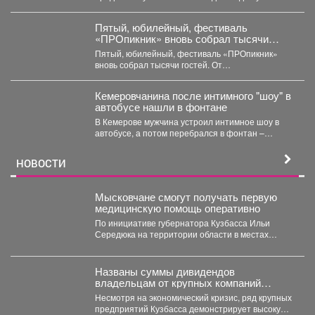
детей. В...
Пятый, юбилейный, фестиваль
«ПРОпикник» вновь собрал тысячи
гостей.
Пятый, юбилейный, фестиваль «ПРОпикник»
вновь собрал тысячи гостей. От
гастрономической кухни до костюмированных
сапбордистов -...
Кемеровчанина после интимного "шоу" в
автобусе нашли в фонтане
В Кемерове мужчина устроил интимное шоу в
автобусе, а потом перебрался в фонтан –
полицейские...
НОВОСТИ
Мысковчане смогут получать первую
медицинскую помощь оперативно
По инициативе губернатора Кузбасса Ильи
Середюка на территории области в местах
массового скопления людей размещаются...
Названы суммы дивидендов
владельцам от крупных компаний
Кузбасса
Несмотря на экономический кризис, ряд крупных
предприятий Кузбасса демонстрирует высокую