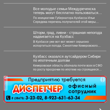
доходность. Многие из них направляют...
Все молодые семьи Междуреченска
теперь могут бесплатно пользоваться
предметами первой необходимости для
По инициативе Губернатора Кузбасса Ильи
новорождённых.
Середюка перечень получателей этой меры
поддержки расширен. Подробности далее.
Шторм, град, ливни - страшная непогода
надвигается на Кузбасс
В Кузбассе уже вот-вот может серьезно
испортиться погода. Синоптики Кемеровского
гидрометцентра опубликовали прогноз погоды...
Кузбасс оказался аутсайдером Сибири
по ипотечным долгам
Кемеровская область обогнала почти всех в СФО
по росту просрочки по ипотеке на строящееся
жильё....
реклама