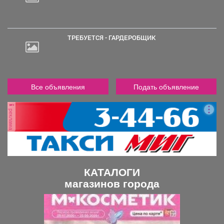
ТРЕБУЕТСЯ - ГАРДЕРОБЩИК
Все объявления
Подать объявление
реклама
КАТАЛОГИ
магазинов города
П
С
р
л