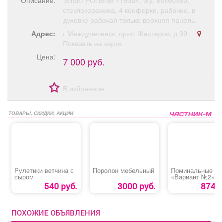
Описание:
ЭЛЕКТРОПЕЧЬ «Teba», б/у, 60х60х85,
Афиша
Обучение
Проекты
стеклокерамика, 4 конфорки, рабочие, в
духовке рабочая только верхняя панель.
Адрес:
г Междуреченск, пр-кт Шахтеров, д 39
Показать на карте
Цена:
7 000 руб.
Товары
Поздравления
Погода
В избранное
ТОВАРЫ, СКИДКИ, АКЦИИ
ТВ программа
Я - пенсионер
Рулетики ветчина с
Поролон мебельный
Поминальные о
сыром
«Вариант №2»
540 руб.
3000 руб.
874 р
ПОХОЖИЕ ОБЪЯВЛЕНИЯ