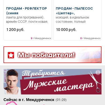
ПРОДАМ -
РЕФЛЕКТОР
ПРОДАМ -
ПЫЛЕСОС
(синяя
«Цептер»,
лампа для прогревания),
моющий, в идеальном
времён СССР, почти новая,
состоянии, полный
не пользовались
комплект, с
1 200 руб.
10 000 руб.
отпаривателем, все в
фирменной сумке, на
колесах.
г Междуреченск
г Междуреченск
Мы победители!
реклама
Сейчас в г. Междуреченск
(01:29)