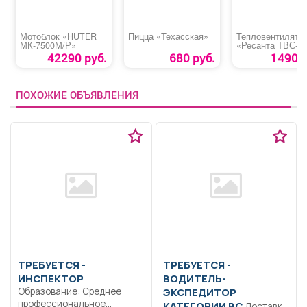
Мотоблок «HUTER
Пицца «Техасская»
Тепловентилято
МК-7500М/Р»
«Ресанта ТВС-1
42290 руб.
680 руб.
1490 р
ПОХОЖИЕ ОБЪЯВЛЕНИЯ
ТРЕБУЕТСЯ -
ТРЕБУЕТСЯ -
ИНСПЕКТОР
ВОДИТЕЛЬ-
Образование: Среднее
ЭКСПЕДИТОР
профессиональное
КАТЕГОРИИ ВС
Доставка