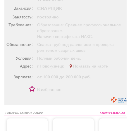
Афиша
Обучение
Проекты
СВАРЩИК
Вакансия:
Занятость:
постоянно
Требования:
Образование: Среднее профессиональное
образование.
Наличие сертификата НАКС.
Товары
Поздравления
Погода
Обязанности:
Сварка труб под давлением и проверка
рентгеном сварных швов.
Условия:
Полный рабочий день.
Адрес:
г Новокузнецк
Показать на карте
ТВ программа
Я - пенсионер
Зарплата:
от 100 000 до 200 000 руб.
В избранное
ТОВАРЫ, СКИДКИ, АКЦИИ