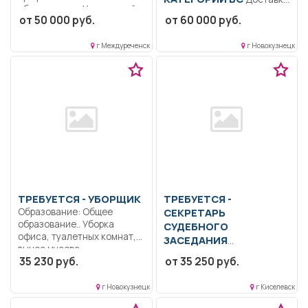
образование.. Участковый
продукции Компании
от 50 000 руб.
от 60 000 руб.
уполномоченный полиции.
(металл, пиломатериал) по
Выполнение должностных...
г. Новокузнецку; следить...
г Междуреченск
г Новокузнецк
ТРЕБУЕТСЯ - УБОРЩИК
ТРЕБУЕТСЯ -
Образование: Общее
СЕКРЕТАРЬ
образование.. Уборка
СУДЕБНОГО
офиса, туалетных комнат,
ЗАСЕДАНИЯ
вынос мусора.....
Образование: Высшее
35 230 руб.
от 35 250 руб.
образование —
бакалавриат.. Заводить
г Новокузнецк
г Киселевск
вновь поступившие
гражданские,...