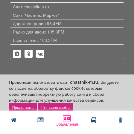
Сайт chastnik-m.ru
Сайт "Частник. Маркет"
Дорожное радио 93.4FM
Радио для двоих 105.3FM
Европа плюс 103.3FM
Политика конфиденциальности
Продолжая использовать сайт
chastnik-m.ru
, Вы даете
согласие на обработку файлов cookie, которые
Публикации с пометкой «Реклама», «На правах рекламы»,
обеспечивают корректную работу сайта и сбора
«Партнёрский проект» оплачены рекламодателем.
информации для улучшения качества сервисов.
Редакция сайта не несет ответственности за достоверность
информации, содержащейся в рекламных материалах и
Что такое cookie
объявлениях.
+16
© 2006-2026
ООО "Частник-М"
Объявления