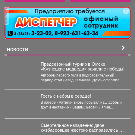
реклама
НОВОСТИ
Предсезонный турнир в Омске
«Кузнецкие медведи» начали с победы!
Автором первого гола в подготовительный
период стал Давид Каличава. Дубль оформил
Илья Шамов, шайбу забросил...
Гость с небом в сердце!
В лагере «Ратник» вновь побывал наш добрый
друг и наставник - Вадим Львович Ляпин,
представитель...
Смертельное нападение: двое
кузбассовцев жестоко расправились с
прохожим