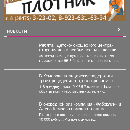
НОВОСТИ
Ребята «Детско-юношеского центра»
отправились в необычное путешествие -
на борт «Поезда Победы».
🚂 Поезд Победы: путешествие сквозь время
глазами детей 🚂 Ребята «Детско-юношеского
центра» отправились в...
В Кемерове полицейские задержали
троих рецидивистов, подозреваемых в
совершении серии краж
📱В дежурную часть УМВД России по г. Кемерово
обратились пятеро местных жителей с
заявлениями о...
В очередной раз компания «Фаберлик» и
Алена Кемаева помогают нашим
хвостикам!
В этот раз снова пришла финансовая помощь -
10 000 рублей. Мы долго думали...