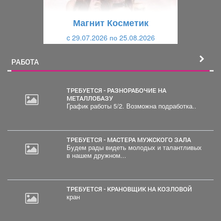
у
щ
щ
и
Магнит Косметик
и
й
c 29.07.2026 по 25.08.2026
й
РАБОТА
ТРЕБУЕТСЯ - РАЗНОРАБОЧИЕ НА
МЕТАЛЛОБАЗУ
График работы 5/2. Возможна подработка..
20
000
руб.
ТРЕБУЕТСЯ - МАСТЕРА МУЖСКОГО ЗАЛА
Будем рады видеть молодых и талантливых
в нашем дружном...
ТРЕБУЕТСЯ - КРАНОВЩИК НА КОЗЛОВОЙ
кран