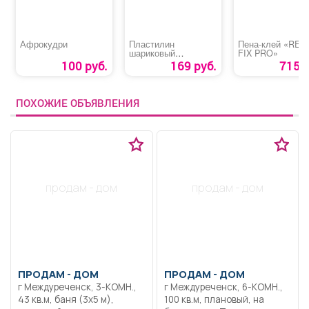
Афрокудри
Пластилин
Пена-клей «REA
шариковый
FIX PRO»
суперлегкий
100 руб.
169 руб.
715 р
«Homecenter»
ПОХОЖИЕ ОБЪЯВЛЕНИЯ
продам - дом
продам - дом
ПРОДАМ -
ДОМ
ПРОДАМ -
ДОМ
г Междуреченск, 3-КОМН.,
г Междуреченск, 6-КОМН.,
43 кв.м, баня (3х5 м),
100 кв.м, плановый, на