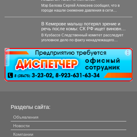
Мэр Белова Сергей Алексеев сообщил, что в
городе нашли снижение давления в сети
магистрального водопровода...
В Кемерове малыш потерял зрение и
речь после комы: СК РФ ищет виновных
в искалеченном детстве
В Кузбассе Следственный комитет расследует
уголовное дело по факту ненадлежащего
оказания медицинской помощи двухлетнему
мальчику....
реклама
Разделы сайта:
Объявления
Новости
Компании