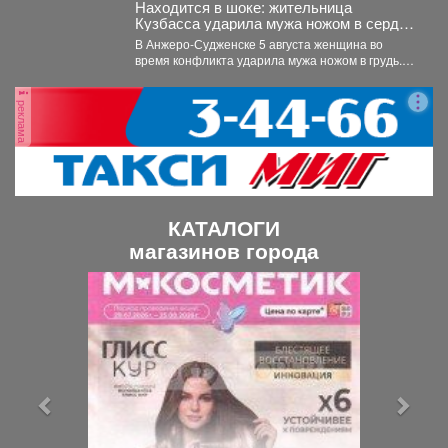
Находится в шоке: жительница
Кузбасса ударила мужа ножом в сердце
- подробности
В Анжеро-Судженске 5 августа женщина во
время конфликта ударила мужа ножом в грудь.
Мужчина скончался....
реклама
КАТАЛОГИ
магазинов города
П
С
р
л
е
е
д
д
ы
у
д
ю