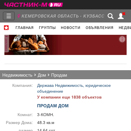
☰
КЕМЕРОВСКАЯ ОБЛАСТЬ - КУЗБАСС
ГЛАВНАЯ
ГРУППЫ
НОВОСТИ
ОБЪЯВЛЕНИЯ
НЕДВ
Главная
Группы
Новости
реклама
Объявления
Недвижимость
Услуги
недвижимость
дом
продам
Компания:
Держава Недвижимость, юридическое
объединение
У компании еще 1838 объектов
Работа
Транспорт
Компании
ПРОДАМ ДОМ
Комнат:
3-КОМН.
Размер Дома:
48.3 кв.м
размер
14.64 сот.