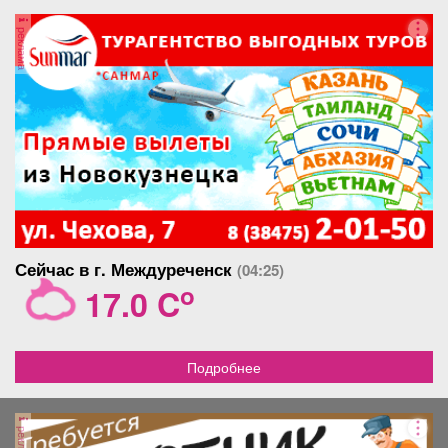
Имеются всё насаждения.
туи западные, дёрен
заинтересовало наше
Документы почти готовы к
реклама
пестролистный, бересклет
предложение звоните всё
продаже! Дом, земля в
европейский, боярышник,
покажем и ответим на
собственности. Отличноe
гортензии, спиреи,
интересующие вас
мecтополoжение, между
тамарикс, жасмин садовый
вопросы, торг при осмтре
Междуреченском и
(чубушник), форзиция,
Мысками, рядoм pеки Tомь
сирень венгерская. Из
и Мрaccу. Съезд с дороги
многолетников несколько
удобный. Можно даже
сортов хост, сортовые
организовать кемпинг для
лилейники, нарциссы,
туристов. Торг
ирисы, лилии, астильбы.
приветствуется! Реальным
покупателям скидка.
Сейчас в г. Междуреченск
(04:25)
o
17.0 C
Подробнее
реклама