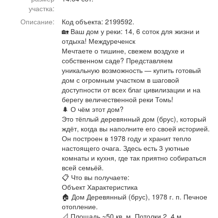
Афиша
Обучение
Проекты
участка:
Описание:
Код объекта: 2199592.
🏡 Ваш дом у реки: 14, 6 соток для жизни и
отдыха! Междуреченск
Мечтаете о тишине, свежем воздухе и
собственном саде? Представляем
Товары
Поздравления
Погода
уникальную возможность — купить готовый
дом с огромным участком в шаговой
доступности от всех благ цивилизации и на
берегу величественной реки Томь!
🌲 О чём этот дом?
ТВ программа
Я - пенсионер
Это тёплый деревянный дом (брус), который
ждёт, когда вы наполните его своей историей.
Он построен в 1978 году и хранит тепло
настоящего очага. Здесь есть 3 уютные
комнаты и кухня, где так приятно собираться
всей семьёй.
📋 Что вы получаете:
Объект Характеристика
🏠 Дом Деревянный (брус), 1978 г. п. Печное
отопление.
📐 Площадь ~50 кв. м. Потолки 2, 4 м.