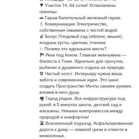
🌳 Участок 14, 64 сотки! Установлены
границы.
🚗 Гараж Капитальный железный гараж.
💧 Коммуникации Электричество,
собственная скважина с чистой водой.
🍎 Бонус Плодовый сад (яблони, вишня),
ягодные кусты, цветник, птичник.
✨ Почему это идеальное место?
🏞 Река под боком. Главная жемчужина —
близость к Томи. Идеально для прогулок,
рыбалки и душевного отдыха на природе.
🛠 Чистый холст. Интерьеру нужна ваша
забота и современные идеи. Это шанс
создать Пространство Мечты своими руками,
вложив в него душу.
🏘 Город рядом. Вся инфраструктура под
рукой: в 5 минутах школа, детский сад и
магазины. Никаких компромиссов между
природой и комфортом!
🛣 Всесезонный подъезд. Асфальтированная
дорога к дому — никакой грязи и слякоти в
межсезонье.