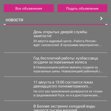
Все объявления
Подать объявление
НОВОСТИ
День открытых дверей службы
занятости!
20 августа кадровый центр «Работа России»
ждёт соискателей. В программе мероприятия:
ярмарка вакансий, индивидуальные...
Год бесплатной работы: кузбассовца
осудили за порезанные колеса
В Новокузнецком районе мужчину осудили за
порезанные шины. Новокузнецкий районный суд
вынес приговор местному...
11 августа в 13:00 состоится показ
двенадцатого полнометражного
мультфильма из знаменитой
На этот раз приключения развернутся не только
«богатырской» франшизы - «Три
в средневековой Руси, но и в доисторические
богатыря и Пуп Земли» (2023).
времена....
В Белове экстренно холодной воды
лишатся тысячи жителей