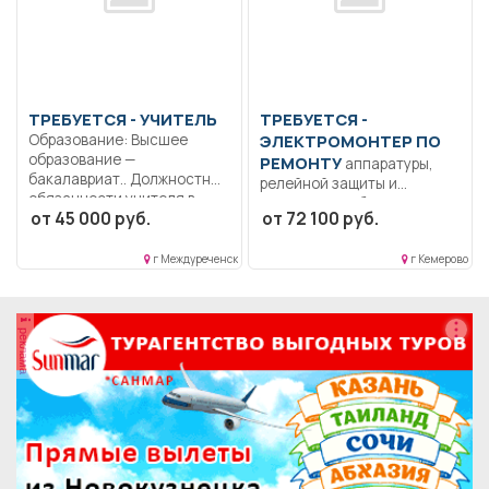
ТРЕБУЕТСЯ - УЧИТЕЛЬ
ТРЕБУЕТСЯ -
Образование: Высшее
ЭЛЕКТРОМОНТЕР ПО
образование —
РЕМОНТУ
аппаратуры,
бакалавриат.. Должностные
релейной защиты и
обязанности учителя в...
автоматики Образование:
от 45 000 руб.
от 72 100 руб.
Среднее
профессиональное по
г Междуреченск
г Кемерово
направлению...
реклама