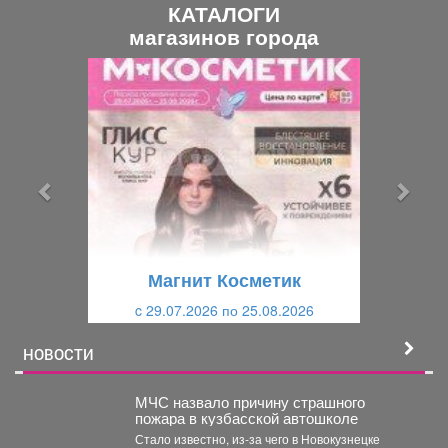
КАТАЛОГИ
магазинов города
П
С
р
л
е
е
д
д
ы
у
д
ю
у
щ
щ
и
Магнит Косметик
и
й
c 29.07.2026 по 25.08.2026
й
НОВОСТИ
МЧС назвало причину страшного
пожара в кузбасской автошколе
Стало известно, из-за чего в Новокузнецке