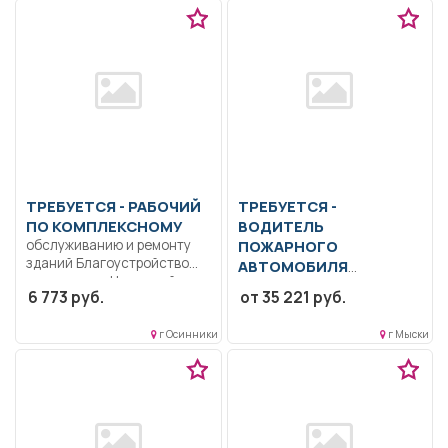
ТРЕБУЕТСЯ - РАБОЧИЙ
ТРЕБУЕТСЯ -
ПО КОМПЛЕКСНОМУ
ВОДИТЕЛЬ
обслуживанию и ремонту
ПОЖАРНОГО
зданий Благоустройство
АВТОМОБИЛЯ
территории.. Неполный
Образование: Общее
6 773 руб.
от 35 221 руб.
рабочий день/неполная
образование.. Водитель
рабочая...
пожарного автомобиля:
г Осинники
г Мыски
обязательное прохождение
специальной...