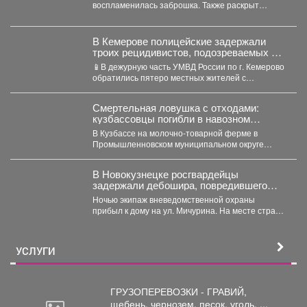
воспламенилась заброшка. Также раскрыт
масштаб разрушения. Заброшенная
автошкола...
В Кемерове полицейские задержали
троих рецидивистов, подозреваемых в
совершении серии краж
📱В дежурную часть УМВД России по г. Кемерово
обратились пятеро местных жителей с
заявлениями о...
Смертельная ловушка с отходами:
кузбассовцы погибли в навозном
котловане
В Кузбассе на молочно-товарной ферме в
Промышленновском муниципальном округе
погибли двое рабочих. Как сообщает...
В Новокузнецке росгвардейцы
задержали дебошира, повредившего
окно и дверь квартиры сожительницы
Ночью экипаж вневедомственной охраны
прибыл к дому на ул. Мичурина. На месте стражи
правопорядка обнаружили...
УСЛУГИ
ГРУЗОПЕРЕВОЗКИ - ГРАВИЙ,
щебень,
чернозем, песок, уголь, ...