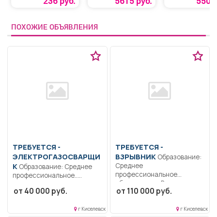
236 руб.
5615 руб.
550 р
ПОХОЖИЕ ОБЪЯВЛЕНИЯ
ТРЕБУЕТСЯ -
ТРЕБУЕТСЯ -
ЭЛЕКТРОГАЗОСВАРЩИ
ВЗРЫВНИК
Образование:
К
Среднее
Образование: Среднее
профессиональное
профессиональное..
образование.. Выполнение
Изготовление, монтаж,
от 40 000 руб.
от 110 000 руб.
взрывных работ при
ремонт
ведении...
металлоконструкций;
г Киселевск
г Киселевск
сварка узлов,...