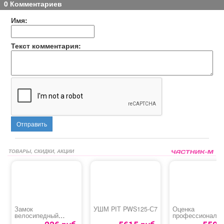
0 Комментариев
Имя:
Текст комментария:
Отправить
ТОВАРЫ, СКИДКИ, АКЦИИ
Замок
УШМ PIT PWS125-С7
Оценка
велосипедный
профессиональ
«Apecs PD-80-35СМ»
рисков