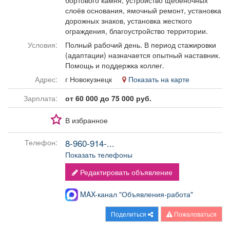
бортового камня, устройство щебеночных
Афиша
Обучение
Проекты
слоёв основания, ямочный ремонт, установка
дорожных знаков, установка жесткого
ограждения, благоустройство территории.
Условия:
Полный рабочий день. В период стажировки
(адаптации) назначается опытный наставник.
Товары
Поздравления
Погода
Помощь и поддержка коллег.
Адрес:
г Новокузнецк
Показать на карте
Зарплата:
от 60 000 до 75 000 руб.
В избранное
ТВ программа
Я - пенсионер
8-960-914-...
Телефон:
Показать телефоны
Редактировать объявление
MAX-канал "Объявления-работа"
Поделиться
Пожаловаться