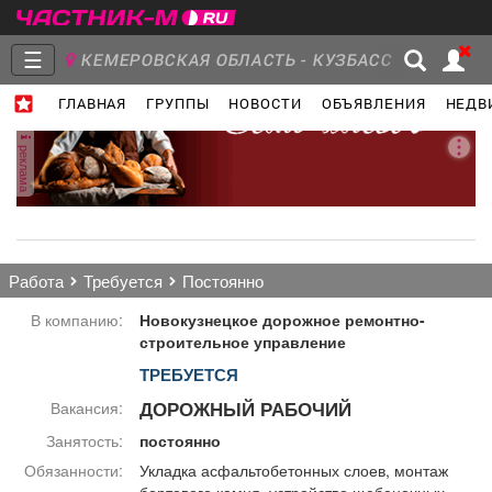
☰
КЕМЕРОВСКАЯ ОБЛАСТЬ - КУЗБАСС
ГЛАВНАЯ
ГРУППЫ
НОВОСТИ
ОБЪЯВЛЕНИЯ
НЕДВ
Главная
Группы
Новости
реклама
Объявления
Недвижимость
Услуги
работа
требуется
постоянно
В компанию:
Новокузнецкое дорожное ремонтно-
строительное управление
ТРЕБУЕТСЯ
Работа
Транспорт
Компании
ДОРОЖНЫЙ РАБОЧИЙ
Вакансия:
Занятость:
постоянно
Обязанности:
Укладка асфальтобетонных слоев, монтаж