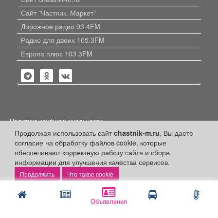
Сайт "Частник. Маркет"
Дорожное радио 93.4FM
Радио для двоих 105.3FM
Европа плюс 103.3FM
Политика конфиденциальности
Продолжая использовать сайт
chastnik-m.ru
, Вы даете
Публикации с пометкой «Реклама», «На правах рекламы»,
согласие на обработку файлов cookie, которые
«Партнёрский проект» оплачены рекламодателем.
Редакция сайта не несет ответственности за достоверность
обеспечивают корректную работу сайта и сбора
информации, содержащейся в рекламных материалах и
информации для улучшения качества сервисов.
объявлениях.
Что такое cookie
+16
© 2006-2026
ООО "Частник-М"
Объявления