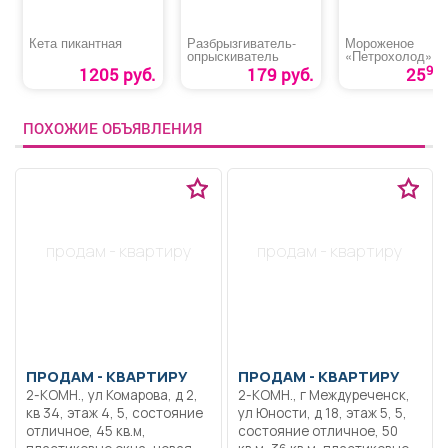
Кета пикантная
Разбрызгиватель-
Мороженое
опрыскиватель
«Петрохолод»
батончик сливо
90
1205 руб.
179 руб.
25
ПОХОЖИЕ ОБЪЯВЛЕНИЯ
продам - квартиру
продам - квартиру
ПРОДАМ -
КВАРТИРУ
ПРОДАМ -
КВАРТИРУ
2-КОМН., ул Комарова, д 2,
2-КОМН., г Междуреченск,
кв 34, этаж 4, 5, состояние
ул Юности, д 18, этаж 5, 5,
отличное, 45 кв.м,
состояние отличное, 50