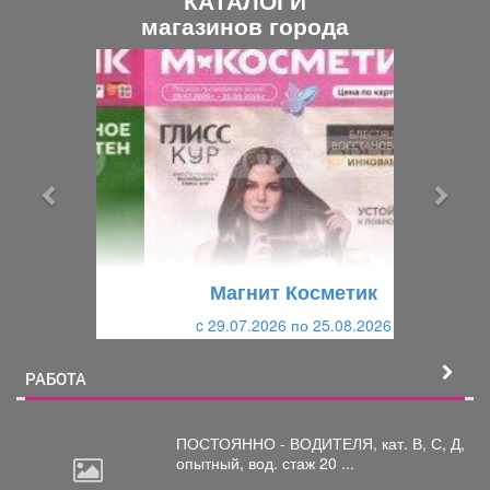
КАТАЛОГИ
магазинов города
П
С
р
л
е
е
д
д
ы
у
д
ю
у
щ
щ
и
Магнит Косметик
и
й
c 29.07.2026 по 25.08.2026
й
РАБОТА
ПОСТОЯННО - ВОДИТЕЛЯ, кат.
В, С, Д,
опытный, вод. стаж 20 ...