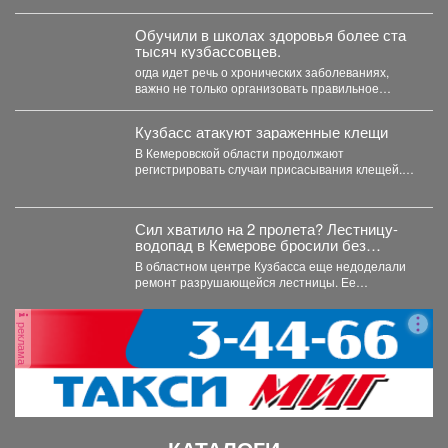
восстановлении...
Обучили в школах здоровья более ста
тысяч кузбассовцев.
огда идет речь о хронических заболеваниях,
важно не только организовать правильное
лечение, но и научить...
Кузбасс атакуют зараженные клещи
В Кемеровской области продолжают
регистрировать случаи присасывания клещей.
Управление Роспотребнадзора по Кемеровской
области опубликовало...
Сил хватило на 2 пролета? Лестницу-
водопад в Кемерове бросили без
ремонта
В областном центре Кузбасса еще недоделали
ремонт разрушающейся лестницы. Ее
состояние беспокоит местных жителей. ...
реклама