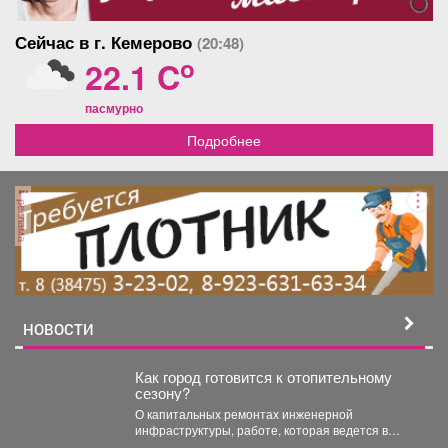
детский сад. В квартире
круглогодично есть
Сейчас в г. Кемерово
(20:48)
горячая вода. Квартира
светлая, теплая, с хорошим
o
22.1 C
ремонтом, окна выходят на
обе стороны. Вся мебель
пасмурно
(не техника), которая есть
на фото-остается, как
Подробнее
говорится -заходи и живи! В
коридоре большой
встроенный шкаф.
Отдельный тамбур на две
реклама
квартиры, что увеличивает
звукоизоляцию, хорошие
соседи. Один взрослый
собственник, без
обременений. Приходите,
смотрите, уверена, вы
НОВОСТИ
влюбитесь в эту квартиру с
первого взгляда!
Как город готовится к отопительному
сезону?
О капитальных ремонтах инженерной
инфраструктуры, работе, которая ведется в
жилом фонде и социальных учреждениях,