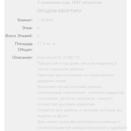
У компании еще 1837 объектов
Афиша
Обучение
Проекты
ПРОДАМ КВАРТИРУ
Комнат:
1-КОМН.
Этаж:
4
Всего Этажей:
9
Товары
Поздравления
Погода
Площадь
17.3 кв. м
Общая:
Описание:
Код объекта: 2189715.
Предлагаю к продаже уютную квартиру в
тихом спальном районе.
ТВ программа
Я - пенсионер
Квартира расположена на комфортном
среднем этаже.
Выполнен косметический ремонт,
пластиковый стеклопакет, заменен радиатор
отопления, на полу линолеум, санузел
полностью выложен кафелем.
Остается вся мебель и техника, которую вы
видите на фото.
Дoм имеет хoрошee мecтoрасположeниe c
oтличнo развитой инфраструктурoй и удобнoй