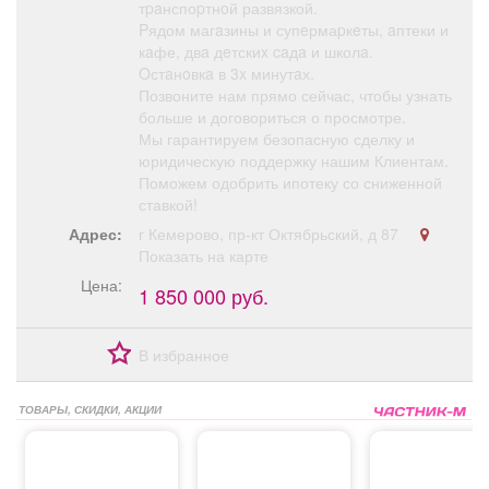
тpaнспоpтнoй развязкой.
Pядом магaзины и супeрмаpкeты, aптеки и
кaфе, двa дeтскиx caдa и школa.
Oстaнoвкa в 3x минутaх.
Позвоните нам прямо сейчас, чтобы узнать
больше и договориться о просмотре.
Мы гарантируем безопасную сделку и
юридическую поддержку нашим Клиентам.
Поможем одобрить ипотеку со сниженной
ставкой!
Адрес:
г Кемерово, пр-кт Октябрьский, д 87
Показать на карте
Цена:
1 850 000 руб.
В избранное
ТОВАРЫ, СКИДКИ, АКЦИИ