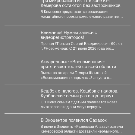
Три микрорайона из 11 в зоне КРТ
Кемерова остаются без застройщиков
В Кемерове продолжается реализация
масштабного проекта комплексного развития
территорий. Первый дом скоро будет сдан, но...
Внимание! Нужны записи с
видеорегистраторов!
Пропал #Пензин Сергей Владимирович, 60 лет,
г. #Новокузнецк. С 21 июля 2026 года его...
Акварельные «Воспоминания»
притягивают гостей со всей области
Выставка акварели Тамары Шлыковой
«Воспоминания» открылась 3 августа в
Центральной библиотеке Мысков и сразу стала...
Кешбэк с налогов. Кешбэк с налогов.
Кузбасские семьи раз в год вернут
часть уплаченных денег
С 1 июня семьям с детьми полагается новая
льгота: раз в год они могут вернуть...
В Экоцентре появился Сахарок
В июле в Экоцентр «Кузнецкий Алатау» жители
Кемеровской области доставили необычного