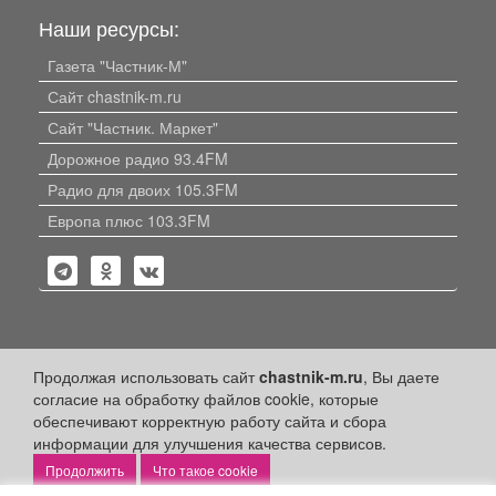
Наши ресурсы:
Газета "Частник-М"
Сайт chastnik-m.ru
Сайт "Частник. Маркет"
Дорожное радио 93.4FM
Радио для двоих 105.3FM
Европа плюс 103.3FM
Политика конфиденциальности
Продолжая использовать сайт
chastnik-m.ru
, Вы даете
согласие на обработку файлов cookie, которые
Публикации с пометкой «Реклама», «На правах рекламы»,
обеспечивают корректную работу сайта и сбора
«Партнёрский проект» оплачены рекламодателем.
Редакция сайта не несет ответственности за достоверность
информации для улучшения качества сервисов.
информации, содержащейся в рекламных материалах и
Что такое cookie
объявлениях.