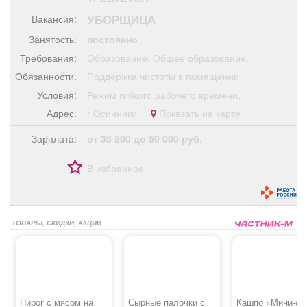
Афиша
Обучение
Проекты
УБОРЩИЦА
Вакансия:
Занятость:
постоянно
Требования:
Образование: Общее образование.
Обязанности:
Поддержка чистоты в помещении.
Товары
Поздравления
Погода
Условия:
Режим гибкого рабочего времени.
Адрес:
г Осинники
Показать на карте
Зарплата:
от 35 500 до 50 000 руб.
ТВ программа
Я - пенсионер
В избранное
ТОВАРЫ, СКИДКИ, АКЦИИ
Пирог с мясом на
Сырные палочки с
Кашпо «Мини-са