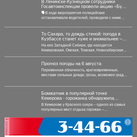
В Ленинске-Кузнецком сотрудники
Госавтоинспекции провели акцию «Будь
трезвым в пути»
🗣В ходе мероприятия полицейские
останавливали водителей, проводили с ними
беседы и напоминали, что правила дорожного...
То Сахара, то дождь стеной: погода в
Кузбассе станет хуже и аномальнее –
причина
На юге Западной Сибири, где находятся
Кемеровская, Омская, Томская, Новосибирская
области Алтайский край и Республика...
Прогноз погоды на 6 августа
Переменная облачность, кратковременные,
местами сильные дожди, грозы, возможен град.
Утром туманы. Ветер юго-западный 4-9 м/с,...
Бомжатник в популярной точке
Кемерова - горожанка обнаружила
жуткий объект на Красном озере
В Кемерове у Красного озера – одного из самых
популярных мест отдыха горожан –
обнаружили...
реклама