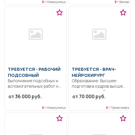
г Новокузнецк
г Белово
радиоэлектроника. Знание
основ работы...
ТРЕБУЕТСЯ - РАБОЧИЙ
ТРЕБУЕТСЯ - ВРАЧ-
ПОДСОБНЫЙ
НЕЙРОХИРУРГ
Выполнение подсобных и
Образование: Высшее-
вспомогательных работ на
подготовка кадров высшей
производственных
квалификации.. В
от 36 000 руб.
от 70 000 руб.
участках; погрузка,...
соответствии с
должностной...
г Новокузнецк
г Прокопьевск