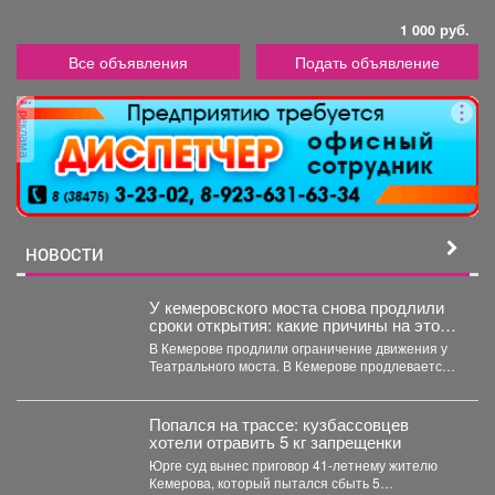
1 000 руб.
Все объявления
Подать объявление
реклама
НОВОСТИ
У кемеровского моста снова продлили
сроки открытия: какие причины на этот
раз
В Кемерове продлили ограничение движения у
Театрального моста. В Кемерове продлевается
временное ограничение автомобильного...
Попался на трассе: кузбассовцев
хотели отравить 5 кг запрещенки
Юрге суд вынес приговор 41-летнему жителю
Кемерова, который пытался сбыть 5