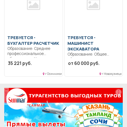
ТРЕБУЕТСЯ -
ТРЕБУЕТСЯ -
БУХГАЛТЕР РАСЧЕТЧИК
МАШИНИСТ
Образование: Среднее
ЭКСКАВАТОРА
профессиональное
Образование: Общее
образование.. Начисление
образование.. Строго
35 221 руб.
от 60 000 руб.
заработной платы,
соблюдать правила
отпускных, больничных....
дорожного движения.
г Осинники
г Новокузнецк
Выполнять...
реклама