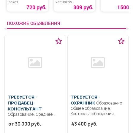
заказ
чесноком
720 руб.
309 руб.
1500 р
ПОХОЖИЕ ОБЪЯВЛЕНИЯ
ТРЕБУЕТСЯ -
ТРЕБУЕТСЯ -
ПРОДАВЕЦ-
ОХРАННИК
Образование:
КОНСУЛЬТАНТ
Общее образование..
Контроль соблюдения
Образование: Среднее
регламента контрольно-
профессиональное
от 30 000 руб.
43 400 руб.
пропускного и
образование.
внутриобъектового...
Специализация -