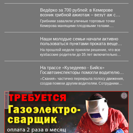
килограммов синтетических наркотиков. ...
Ведёрко за 700 рублей: в Кемерове
возник грибной ажиотаж – везут аж с
Алтая
Грибники завалили уличные торговые точки
Кемерова манящими плодовыми телами.
Корреспондент VSE42.Ru выяснил, где что есть...
Наши молодые семьи начали активно
пользоваться пунктами проката вещей
для новорожденных.
На прошлой неделе приняли решение, что все
кузбасские родители до 35 лет включительно
могут стать...
На трассе «Кузедеево - Бийск»
Госавтоинспекторы помогли водителю
застрявшего в кювете грузовика.
«Скания» частично перекрыла полосу движения,
создав помехи другим водителям. Сотрудники
ГИБДД организовали на месте реверсивное...
реклама