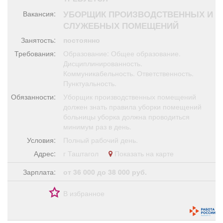
Афиша
Обучение
Проекты
УБОРЩИК ПРОИЗВОДСТВЕННЫХ И
Вакансия:
СЛУЖЕБНЫХ ПОМЕЩЕНИЙ
Занятость:
постоянно
Требования:
Образование: Общее образование.
Товары
Поздравления
Погода
Дисциплинированность.
Коммуникабельность. Ответственность.
Пунктуальность.
Обязанности:
Уборщик производственных помещений
должен знать правила уборки помещений
больницы уборка должна проводиться
ТВ программа
Я - пенсионер
минимум раз в день.
Условия:
Полный рабочий день.
Адрес:
г Таштагол
Показать на карте
Зарплата:
от 36 000 до 38 000 руб.
В избранное