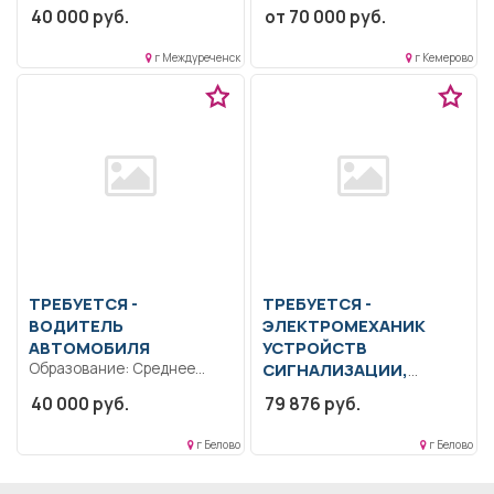
охраны, пожарно-
40 000 руб.
от 70 000 руб.
соответствии с
спасательной, служебного
должностной...
собаководства) В составе
г Междуреченск
г Кемерово
бригады...
ТРЕБУЕТСЯ -
ТРЕБУЕТСЯ -
ВОДИТЕЛЬ
ЭЛЕКТРОМЕХАНИК
АВТОМОБИЛЯ
УСТРОЙСТВ
Образование: Среднее
СИГНАЛИЗАЦИИ,
профессиональное
централизации, блокировки
40 000 руб.
79 876 руб.
образование.. Оказывать
Образование: Среднее
услуги по управлению и...
профессиональное
г Белово
г Белово
образование.. Контроль
хода и качества...