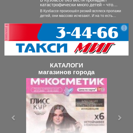
катастрофически много детей – что
происходит
В Кузбассе произошёл резкий всплеск пропажи
детей, они массово исчезают. И на то есть
причина....
реклама
КАТАЛОГИ
магазинов города
П
С
р
л
е
е
д
д
ы
у
д
ю
у
щ