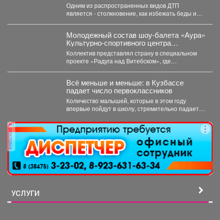
избежать?
Одним из распространенных видов ДТП
является - столкновение, как избежать беды и
обезопасить свой путь?...
Молодежный состав шоу-балета «Аура»
Культурно-спортивного центра
металлургов победил в международном
Коллектив представлял страну в специальном
конкурсе «Славянский базар» в
проекте «Радуга над Витебском», где
Витебске.
соревновались творческие коллективы из
России,...
Всё меньше и меньше: в Кузбассе
падает число первоклассников
Количество малышей, которые в этом году
впервые пойдут в школу, стремительно падает в
Кемеровской области....
реклама
УСЛУГИ