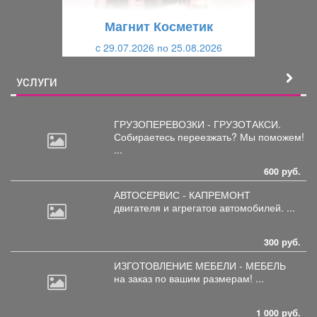
щ
и
Магнит Косметик
и
й
c 29.07.2026 по 25.08.2026
й
УСЛУГИ
ГРУЗОПЕРЕВОЗКИ - ГРУЗОТАКСИ.
Собираетесь
переезжать? Мы поможем!
...
600 руб.
АВТОСЕРВИС - КАПРЕМОНТ
двигателя
и агрегатов автомобилей. ...
300 руб.
ИЗГОТОВЛЕНИЕ МЕБЕЛИ - МЕБЕЛЬ
на
заказ по вашим размерам! ...
1 000 руб.