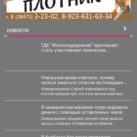
НОВОСТИ
ГДК "Железнодорожник" приглашает
стать участниками творческих
коллективов новом сезоне!
Новокузнечанам ответили, почему
нельзя заняться спортом на площадке
лицея
Новокузнечанин Сергей пожаловался под
постом губернатора, что в его жилом комплексе
«Новый город» нет оборудованных...
В кемеровском магазине хитро воровали
деньги с помощью оставленных чеков
Кемеровчанин придумал хитрую схему краж из
кассы и пожалел. В Кемерове на Южном
вскрыли...
В Кузбассе без вести пропадает