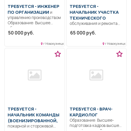
ТРЕБУЕТСЯ - ИНЖЕНЕР
ТРЕБУЕТСЯ -
ПО ОРГАНИЗАЦИИ
НАЧАЛЬНИК УЧАСТКА
и
управлению производством
ТЕХНИЧЕСКОГО
Образование: Высшее
обслуживания и ремонта
образование —
контактной сети
50 000 руб.
65 000 руб.
специалитет,
Образование: Высшее-
магистратура..
бакалавриат.. Обеспечение
Управление...
г Новокузнецк
г Новокузнецк
бесперебойного
электроснабжения...
ТРЕБУЕТСЯ -
ТРЕБУЕТСЯ - ВРАЧ-
НАЧАЛЬНИК КОМАНДЫ
КАРДИОЛОГ
(ВОЕНИЗИРОВАННОЙ,
Образование: Высшее-
подготовка кадров высшей
пожарной и сторожевой
квалификации.. В