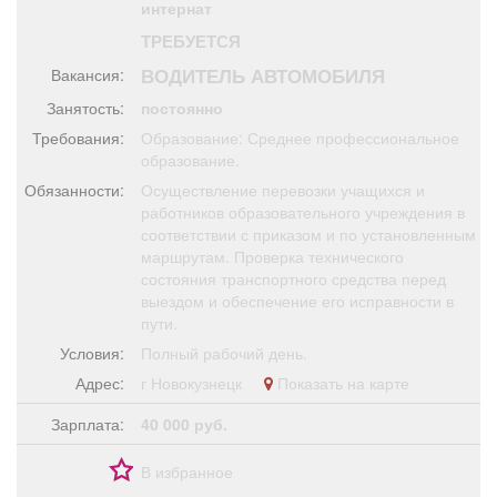
интернат
Афиша
Обучение
Проекты
ТРЕБУЕТСЯ
ВОДИТЕЛЬ АВТОМОБИЛЯ
Вакансия:
Занятость:
постоянно
Требования:
Образование: Среднее профессиональное
Товары
Поздравления
Погода
образование.
Обязанности:
Осуществление перевозки учащихся и
работников образовательного учреждения в
соответствии с приказом и по установленным
маршрутам. Проверка технического
ТВ программа
Я - пенсионер
состояния транспортного средства перед
выездом и обеспечение его исправности в
пути.
Условия:
Полный рабочий день.
Адрес:
г Новокузнецк
Показать на карте
Зарплата:
40 000 руб.
В избранное