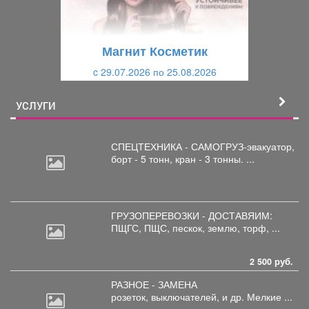
д
ю
у
щ
щ
и
Магнит Косметик
и
й
c 29.07.2026 по 25.08.2026
й
УСЛУГИ
СПЕЦТЕХНИКА - САМОГРУЗ-эвакуатор,
борт
- 5 тонн, кран - 3 тонны. ...
ГРУЗОПЕРЕВОЗКИ - ДОСТАВЯИМ:
ПЩГС,
ПЩС, пескок, землю, торф, ...
2 500 руб.
РАЗНОЕ - ЗАМЕНА
розеток,
выключателей, и др. Мелкие ...