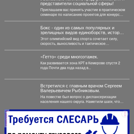
представители социальной сферы!
Приглашаем вас принять участие в практическом
семинаре по написанию проектов для конкурсов
«Росмолодежь.Гранты». Это уникальная...
Бокс - один из самых популярных и
зрелищных видов единоборств, история
которого насчитывает не одно столетие.
Этот олимпийский вид спорта сочетает силу,
скорость, выносливость и тактическое
мастерство, а успех на ринге...
«Гетто» среди многоэтажек.
Как развивается зона КРТ в Кемерове спустя 2
года Почти два года назад в...
Встретился с главным врачом Сергеем
Валерьевичем Рыбниковым.
На повестке был вопрос о диспансеризации
населения нашего округа. Наметили шаги, чтобы
увеличить охват жителей:...
реклама