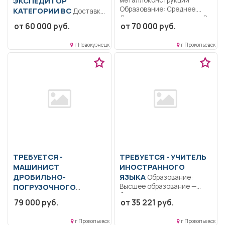
ЭКСПЕДИТОР
Образование: Среднее.
КАТЕГОРИИ ВС
Доставка
Дисциплинированность.. В
продукции Компании
от 60 000 руб.
от 70 000 руб.
соответствии с
(металл, пиломатериал) по
должностной инструкцией,
г. Новокузнецку; следить...
утвержденной в...
г Новокузнецк
г Прокопьевск
ТРЕБУЕТСЯ -
ТРЕБУЕТСЯ - УЧИТЕЛЬ
МАШИНИСТ
ИНОСТРАННОГО
ДРОБИЛЬНО-
ЯЗЫКА
Образование:
ПОГРУЗОЧНОГО
Высшее образование —
бакалавриат..
АГРЕГАТА
Осуществлять
79 000 руб.
от 35 221 руб.
Придерживаться языковой
дробление и сортировку
нормы иностранного...
угля. Осуществлять
г Прокопьевск
г Прокопьевск
обслуживание ДСУ..