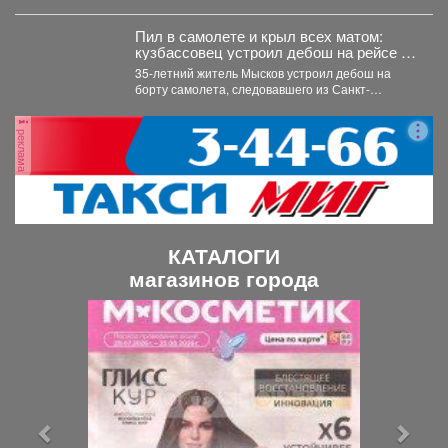
Питере. ...
Пил в самолете и крыл всех матом:
кузбассовец устроил дебош на рейсе из
Петербурга
35-летний житель Мысков устроил дебош на
борту самолета, следовавшего из Санкт-
Петербурга в Новокузнецк. Мужчина пил...
реклама
КАТАЛОГИ
магазинов города
П
С
р
л
е
е
д
д
ы
у