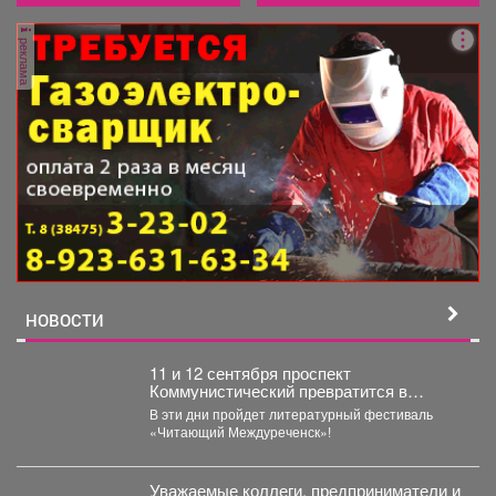
реклама
НОВОСТИ
11 и 12 сентября проспект
Коммунистический превратится в
огромную литературную сцену под
В эти дни пройдет литературный фестиваль
открытым небом.
«Читающий Междуреченск»!
Уважаемые коллеги, предприниматели и