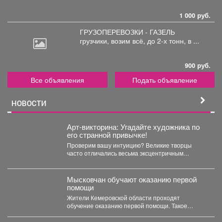
1 000 руб.
ГРУЗОПЕРЕВОЗКИ - ГАЗЕЛЬ
грузчики,
возим всё, до 2-х тонн, в ...
900 руб.
Все объявления
Подать объявление
НОВОСТИ
Арт-викторина: Угадайте художника по
его странной привычке!
Проверим вашу интуицию? Великие творцы
часто отличались весьма эксцентричным
поведением. Пишите в комментариях номер
правильного...
Мысковчан обучают оказанию первой
помощи
Жители Кемеровской области проходят
обучение оказанию первой помощи. Такое
поручение дал губернатор Илья Середюк. ...