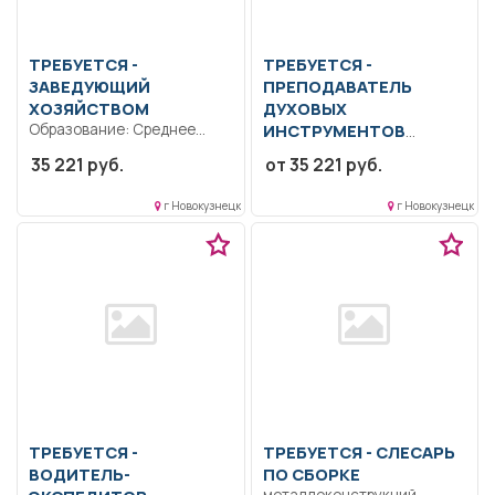
ТРЕБУЕТСЯ -
ТРЕБУЕТСЯ -
ЗАВЕДУЮЩИЙ
ПРЕПОДАВАТЕЛЬ
ХОЗЯЙСТВОМ
ДУХОВЫХ
Образование: Среднее
ИНСТРУМЕНТОВ
профессиональное
Образование: Высшее
35 221 руб.
от 35 221 руб.
образование.. Согласно
образование —
должностной инструкции..
бакалавриат.. Соблюдать
г Новокузнецк
г Новокузнецк
Полный рабочий...
Устав Учреждения,
правила...
ТРЕБУЕТСЯ -
ТРЕБУЕТСЯ - СЛЕСАРЬ
ВОДИТЕЛЬ-
ПО СБОРКЕ
металлоконструкций