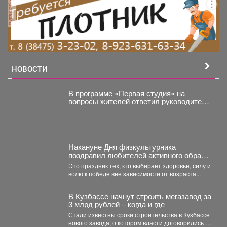
реклама
НОВОСТИ
В программе «Первая студия» на
вопросы жителей ответил руководитель
администрации Куйбышевского района
Сергей Маисеев.
Накануне Дня физкультурника
поздравил любителей активного образа
жизни!
Это праздник тех, кто выбирает здоровье, силу и
волю к победе вне зависимости от возраста...
В Кузбассе начнут строить мегазавод за
3 млрд рублей – когда и где
Стали известны сроки строительства в Кузбассе
нового завода, о котором власти договорились в