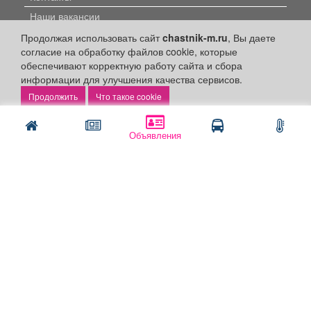
Наши вакансии
Продолжая использовать сайт
chastnik-m.ru
, Вы даете
Быстрые ссылки:
согласие на обработку файлов cookie, которые
обеспечивают корректную работу сайта и сбора
Установить приложение
информации для улучшения качества сервисов.
Что такое cookie
Личный кабинет
Подать объявление
Объявления
Подать объявление в газету
Поздравить
Скачать газету "Частник-М"
Рекламодателям:
Бизнес-кабинет
Заказать рекламу
Оплата услуг:
Расценки