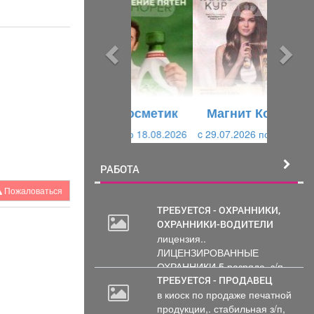
е
е
д
д
ы
у
д
ю
у
щ
щ
и
Магнит Косметик
и
й
c 29.07.2026 по 25.08.2026
й
РАБОТА
Пожаловаться
ТРЕБУЕТСЯ - ОХРАННИКИ,
ОХРАННИКИ-ВОДИТЕЛИ
лицензия..
ЛИЦЕНЗИРОВАННЫЕ
ОХРАННИКИ 5 разряда, з/п
от 33000 руб. 6...
ТРЕБУЕТСЯ - ПРОДАВЕЦ
в киоск по продаже печатной
продукции,. стабильная з/п,