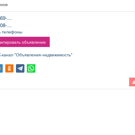
нное
69-...
08-...
ь телефоны
ктировать объявление
канал "Объявления-недвижимость"