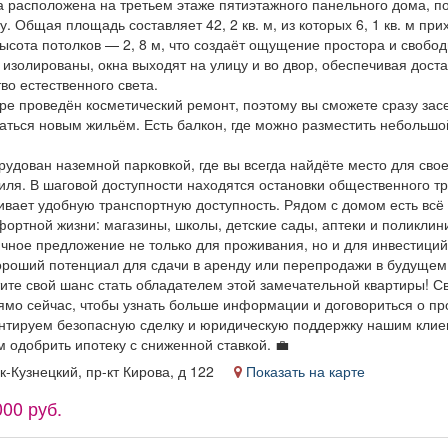
а расположена на третьем этаже пятиэтажного панельного дома, п
у. Общая площадь составляет 42, 2 кв. м, из которых 6, 1 кв. м при
ысота потолков — 2, 8 м, что создаёт ощущение простора и свобод
изолированы, окна выходят на улицу и во двор, обеспечивая дост
во естественного света.
ре проведён косметический ремонт, поэтому вы сможете сразу зас
аться новым жильём. Есть балкон, где можно разместить небольшо
удован наземной парковкой, где вы всегда найдёте место для свое
иля. В шаговой доступности находятся остановки общественного тр
ивает удобную транспортную доступность. Рядом с домом есть вс
ортной жизни: магазины, школы, детские сады, аптеки и поликлин
ичное предложение не только для проживания, но и для инвестиций
ороший потенциал для сдачи в аренду или перепродажи в будущем
ите свой шанс стать обладателем этой замечательной квартиры! С
ямо сейчас, чтобы узнать больше информации и договориться о пр
нтируем безопасную сделку и юридическую поддержку нашим клие
 одобрить ипотеку с сниженной ставкой. 💼
ск-Кузнецкий, пр-кт Кирова, д 122
Показать на карте
000 руб.