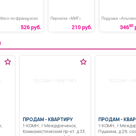
Мясо по-французски
Перчатки «МИГ»
Подушка «Альпак
90
526 руб.
210 руб.
346
Я
у
продам - квартиру
продам - к
ПРОДАМ -
КВАРТИРУ
ПРОДАМ -
КВАР
1-КОМН., г Междуреченск,
1-КОМН., г Междуреченск, ул
Коммунистический пр-кт, д 33,
Пушкина, д 29, с