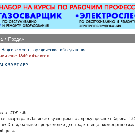
откатные ворота; все
ков
виды сварочных работ;
металлоконструкции;
бетонные работы
любой сложности.
Пенсионерам скидка
ра
продам
10%.
 Недвижимость, юридическое объединение
нии еще 1849 объектов
М КВАРТИРУ
.
м
кта: 2191736.
ая квартира в Ленинске-Кузнецком по адресу проспект Кирова, 12
! 🏡 Это идеальное предложение для тех, кто ищет комфортное жи
ой цене.