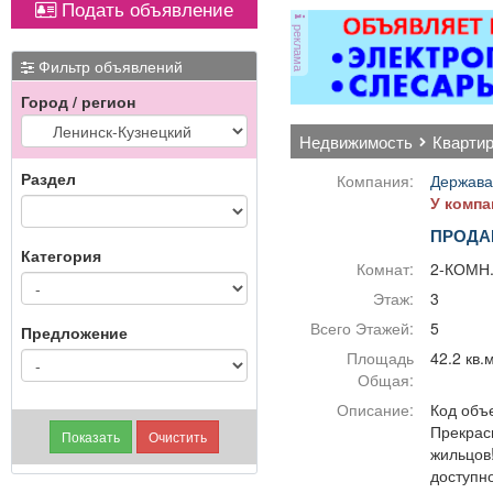
Подать объявление
оборудованием,
реклама
имеется парковка, торг
уместен.
Фильтр объявлений
Город / регион
недвижимость
кварти
Раздел
Компания:
Держава
У компа
ПРОДА
Категория
Комнат:
2-КОМН
Этаж:
3
Всего Этажей:
5
Предложение
Площадь
42.2 кв.
Общая:
Описание:
Код объе
Прекрасн
жильцов
доступн