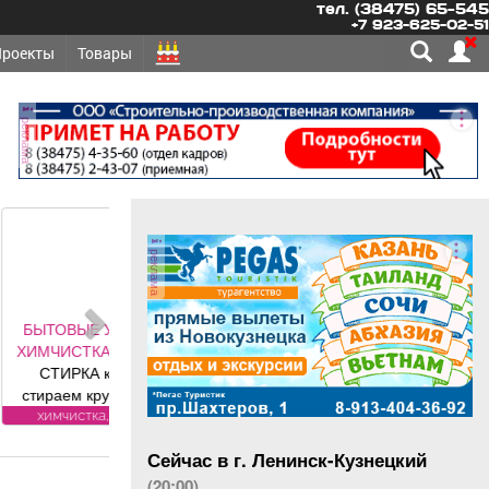
тел. (38475) 65-545
+7 923-625-02-51
Проекты
Товары
реклама
реклама
 УСЛУГИ -
А, СТИРКА
 ковров,
руглый год,
и привезем
а, стирка
латно.
Сейчас в г. Ленинск-Кузнецкий
рам скидка
ика «Чистый
(20:00)