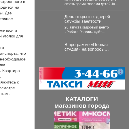
остроенного в
путешествие - на борт
сквозь время глазами детей 🚂
«Поезда Победы».
ходится на
Сегодня ребята «Детско-
ы. Две
юношеского центра»
День открытых дверей
отправились...
аточное
службы занятости!
20 августа кадровый центр
елиться и
«Работа России» ждёт
й уголок для
соискателей. В программе
мероприятия: ярмарка вакансий,
В программе «Первая
индивидуальные...
го
студия» на вопросы
анспорта, что
жителей ответил
руководитель
ё необходимое
администрации
ики.
Куйбышевского района
. Квартира
Сергей Маисеев.
реклама
.
вяжитесь с
осмотре.
нтам.
КАТАЛОГИ
магазинов города
П
С
р
л