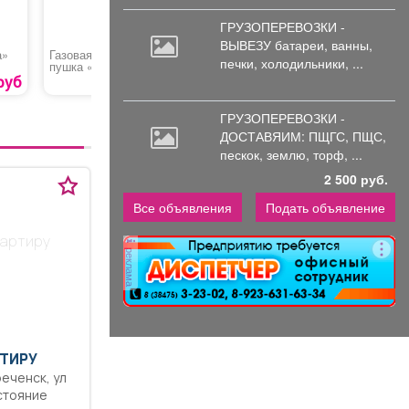
ГРУЗОПЕРЕВОЗКИ -
ВЫВЕЗУ батареи,
ванны,
а»
Газовая тепловая
Крылышки в соусе
Курс обу
печки, холодильники, ...
пушка «Denzel GHG-
терияки
водителе
15»
категори
руб
6990 руб.
359 руб.
ГРУЗОПЕРЕВОЗКИ -
ДОСТАВЯИМ: ПЩГС,
ПЩС,
пескок, землю, торф, ...
2 500 руб.
Все объявления
Подать объявление
вартиру
реклама
ТИРУ
остояние