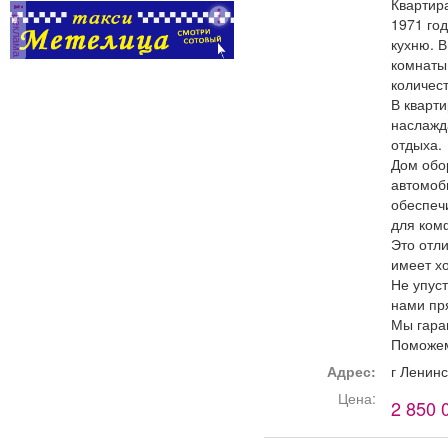
Квартир
реклама
1971 год
кухню. В
комнаты 
количест
В кварти
наслажд
отдыха.
Дом обор
автомоб
обеспеч
для комф
Это отл
имеет х
Не упуст
нами пр
Мы гара
Поможем
Адрес:
г Ленин
Цена:
2 850 