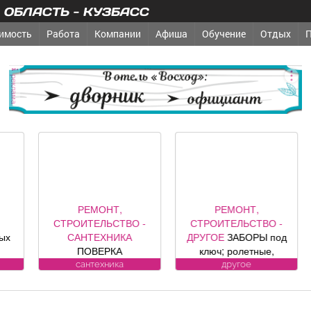
ОБЛАСТЬ - КУЗБАСС
имость
Работа
Компании
Афиша
Обучение
Отдых
реклама
РЕМОНТ,
РЕМОНТ,
БЫТОВЫЕ
ТРОИТЕЛЬСТВО -
СТРОИТЕЛЬСТВО -
ХИМЧИСТК
САНТЕХНИКА
ДРУГОЕ
ЗАБОРЫ под
СТИРКА
ПОВЕРКА
ключ; ролетные,
стираем к
ОДОСЧЕТЧИКОВ на
секционные ворота (от
заберем 
сантехника
другое
химчистк
дому. Установка,
официального
бесп
мена, регистрация.
представителя
Пенсионе
ул. Лукиянова, 5.
компании DoorHan);
10%. (Фабр