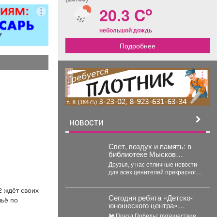
ер»).
o
20.3 C
небольшой дождь
Подробнее
реклама
НОВОСТИ
Свет, воздух и память: в
библиотеке Мысков
открылась выставка
Друзья, у нас отличные новости
акварели «Воспоминания»
для всех ценителей прекрасного!
Если вы ищете повод заглянуть
в...
2 ждёт своих
Сегодня ребята «Детско-
льё по
юношеского центра»
отправились в необычное
🚂 Поезд Победы: путешествие