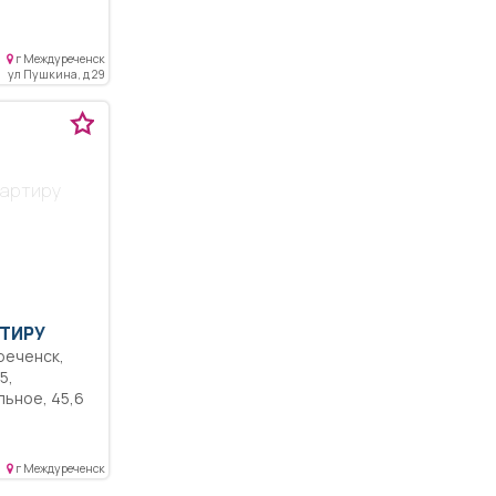
г Междуреченск
ул Пушкина, д 29
вартиру
ТИРУ
ое, 45,6
ый балкон,
ся в
г Междуреченск
 рядом