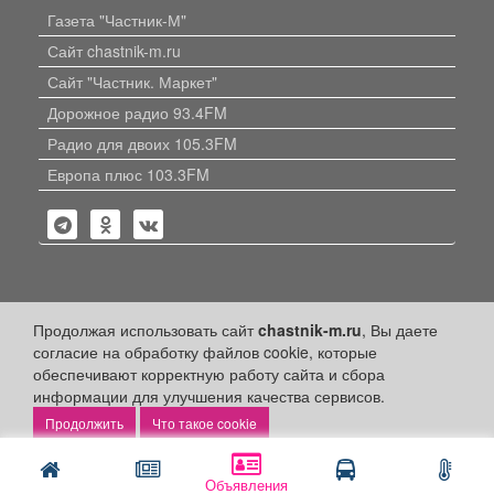
Газета "Частник-М"
Сайт chastnik-m.ru
Сайт "Частник. Маркет"
Дорожное радио 93.4FM
Радио для двоих 105.3FM
Европа плюс 103.3FM
Политика конфиденциальности
Продолжая использовать сайт
chastnik-m.ru
, Вы даете
согласие на обработку файлов cookie, которые
Публикации с пометкой «Реклама», «На правах рекламы»,
обеспечивают корректную работу сайта и сбора
«Партнёрский проект» оплачены рекламодателем.
информации для улучшения качества сервисов.
Редакция сайта не несет ответственности за достоверность
информации, содержащейся в рекламных материалах и
Что такое cookie
объявлениях.
+16
© 2006-2026
ООО "Частник-М"
Объявления