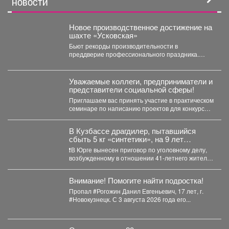
НОВОСТИ
Новое производственное достижение на
шахте «Усковская»
Бьют рекорды производительности в
преддверие профессионального праздника.
Сразу две бригады проходчиков шахты
«Усковская» с разницей...
Уважаемые коллеги, предприниматели и
представители социальной сферы!
Приглашаем вас принять участие в практическом
семинаре по написанию проектов для конкурсов
«Росмолодежь.Гранты». Это уникальная...
В Кузбассе драгдилер, пытавшийся
сбыть 5 кг «синтетики», на 9 лет
отправится в колонию строгого режима
❗В Юрге вынесен приговор по уголовному делу,
возбужденному в отношении 41-летнего жителя
Кемерова. Он обвинялся...
Внимание! Помогите найти подростка!
Пропал #Рогожин Данил Евгеньевич, 17 лет, г.
#Новокузнецк. С 3 августа 2026 года его...