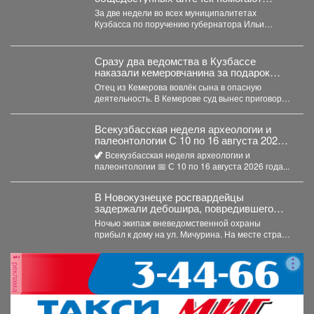
остаётся: кухонный
обеспечить безопасность жителей
За две недели во всех муниципалитетах
гарнитур, гардины,
Кузбасса
Кузбасса по поручению губернатора Ильи
потолочная сушилка для
Середюка уже обустроены новые...
белья, люстра на кухне. По
поводу цены и м²:
Сразу два ведомства в Кузбассе
Основываясь на том, что
наказали кемеровчанина за подарок
сейчас цены на
сыну
Отец из Кемерова вовлёк сына в опасную
новостройки стремительно
деятельность. В Кемерове суд вынес приговор
идут вверх. У нас
отцу,...
оптимально-низкая цена
Всекузбасская неделя археологии и
квартиры и даже нет
палеонтологии С 10 по 16 августа 2026
конкурентов среди 2-х
года в музеях Кузбасса пройдет Неделя
🦖 Всекузбасская неделя археологии и
комнатных квартир из
археологии и палеонтологии,
палеонтологии 📅 С 10 по 16 августа 2026 года...
новостроек 4-микрорайона
приуроченная ко Дню археолога (15
по нашим квадратам-цены.
августа) и Дню палеон
В подъезде
В Новокузнецке росгвардейцы
поддерживается жителями
задержали дебошира, повредившего
окно и дверь квартиры сожительницы
порядок и чистота, есть
Ночью экипаж вневедомственной охраны
камеры видеонаблюдения,
прибыл к дому на ул. Мичурина. На месте стражи
домофон, дружный подъезд.
правопорядка обнаружили...
Есть подъездный тамбур
реклама
для колясок, велосипедов
и разнообразного
инвентаря. У дома есть
защита (специальная