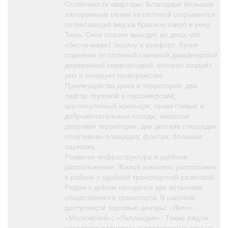
Особенности квартиры: Благодаря большим
панорамным окнам из гостиной открывается
потрясающий вид на Красное озеро и реку
Томь. Окна спален выходят во двор, что
обеспечивает тишину и комфорт. Кухня
отделена от гостиной стильной дизайнерской
деревянной перегородкой, которая создаёт
уют и зонирует пространство.
Преимущества дома и территории: два
лифта: грузовой и пассажирский;
круглосуточный консьерж; приветливые и
доброжелательные соседи; закрытая
дворовая территория; две детские площадки;
спортивная площадка; фонтан; большая
парковка.
Развитая инфраструктура и удобное
расположение: Жилой комплекс расположен
в районе с удобной транспортной развязкой.
Рядом с домом находятся две остановки
общественного транспорта. В шаговой
доступности торговые центры: «Лето»;
«Московский»; «Лапландия». Также рядом
находятся популярные прогулочные зоны и