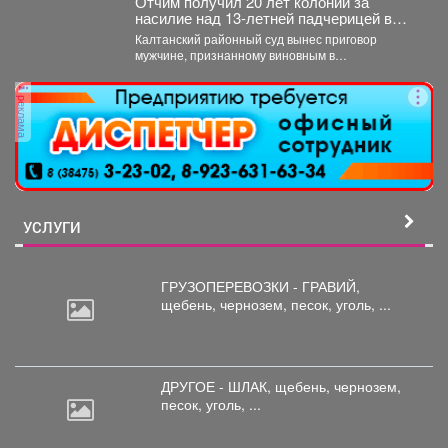
Отчим получил 20 лет колонии за
насилие над 13‑летней падчерицей в
Кузбассе
Калтанский районный суд вынес приговор
мужчине, признанному виновным в
преступлениях против половой
неприкосновенности малолетней девочки....
реклама
УСЛУГИ
ГРУЗОПЕРЕВОЗКИ - ГРАВИЙ,
щебень,
чернозем, песок, уголь, ...
ДРУГОЕ - ШЛАК, щебень,
чернозем,
песок, уголь, ...