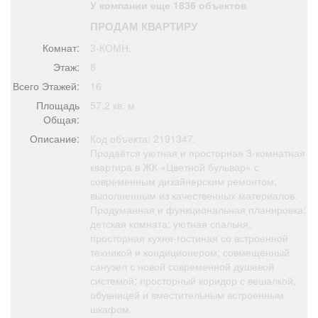
У компании еще 1836 объектов
Афиша
Обучение
Проекты
ПРОДАМ КВАРТИРУ
Комнат:
3-КОМН.
Этаж:
8
Всего Этажей:
16
Товары
Поздравления
Погода
Площадь
57.2 кв. м
Общая:
Описание:
Код объекта: 2191347.
Продаётся уютная и просторная 3-комнатная
квартира в ЖК «Цветной бульвар» с
ТВ программа
Я - пенсионер
современным дизайнерским ремонтом,
выполненным из качественных материалов.
Продуманная и функциональная планировка:
детская комната; уютная спальня;
просторная кухня-гостиная со встроенной
техникой и кондиционером; совмещённый
санузел с новой современной душевой
системой; просторный коридор с вешалкой,
обувницей и вместительным встроенным
шкафом.