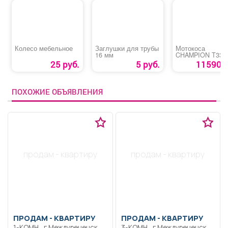
Колесо мебельное
Заглушки для трубы
Мотокоса
16 мм
CHAMPION T333
25 руб.
5 руб.
11590 р
ПОХОЖИЕ ОБЪЯВЛЕНИЯ
продам - квартиру
продам - квартиру
ПРОДАМ -
КВАРТИРУ
ПРОДАМ -
КВАРТИРУ
1-КОМН., г Междуреченск,
3-КОМН., г Междуреченск,