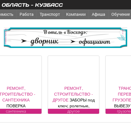
ОБЛАСТЬ - КУЗБАСС
имость
Работа
Транспорт
Компании
Афиша
Обучение
реклама
РЕМОНТ,
РЕМОНТ,
ТРАН
ТРОИТЕЛЬСТВО -
СТРОИТЕЛЬСТВО -
ПЕРЕВ
САНТЕХНИКА
ДРУГОЕ
ЗАБОРЫ под
ГРУЗОП
ПОВЕРКА
ключ; ролетные,
ВЫВЕЗУ 
ОДОСЧЕТЧИКОВ на
секционные ворота (от
ванны,
сантехника
другое
грузоп
дому. Установка,
официального
холодильн
мена, регистрация.
представителя
БЕСП
ул. Лукиянова, 5.
компании DoorHan);