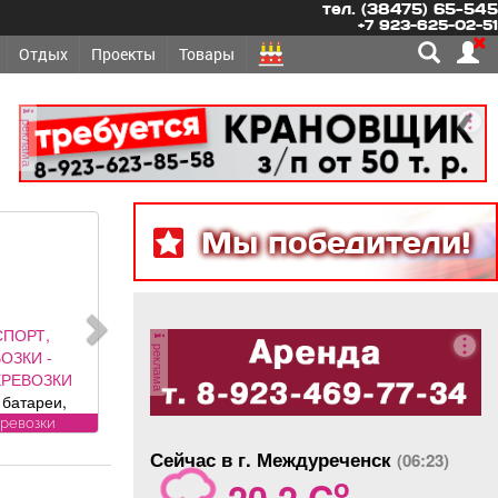
тел. (38475) 65-545
+7 923-625-02-51
Отдых
Проекты
Товары
реклама
Мы победители!
СПОРТ,
реклама
ОЗКИ -
ЕРЕВОЗКИ
батареи,
 печки,
еревозки
ики, трубы.
Сейчас в г. Междуреченск
(06:23)
ЛАТНО.
o
20.2 C