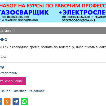
откатные ворота; все
виды сварочных работ;
металлоконструкции;
бетонные работы
любой сложности.
Пенсионерам скидка
временно
10%.
ННО
ТКУ в свободное время, звонить по телефону, либо писать в Макс
нное
76-...
ь телефоны
ать сообщение
канал "Объявления-работа"