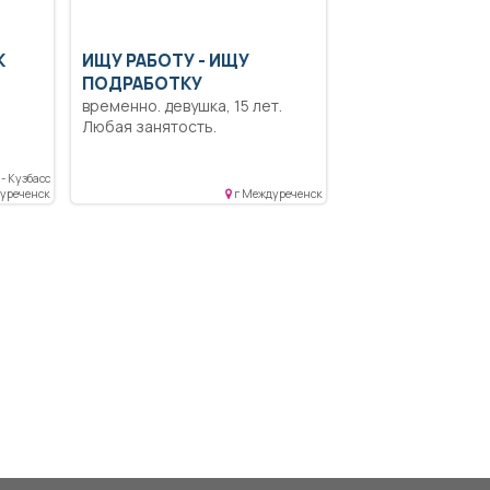
К
ИЩУ РАБОТУ -
ИЩУ
ПОДРАБОТКУ
временно. девушка, 15 лет.
Любая занятость.
ответственная, трудолюбивая.
все вопросы и
- Кузбасс
договоренность по телефону.
дуреченск
г Междуреченск