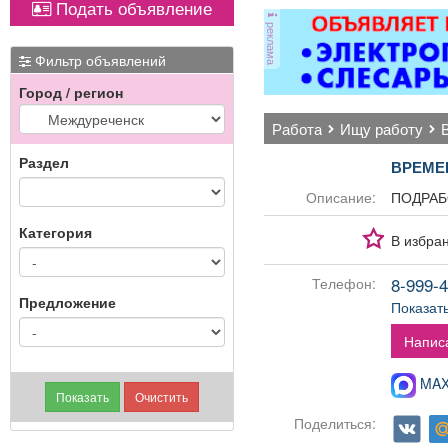
Подать объявление
Вывоз мусора.
реклама
Фильтр объявлений
Город / регион
работа
ищу работу
Раздел
ВРЕМЕ
Описание:
ПОДРАБО
Категория
В избра
8-999-4
Телефон:
Предложение
Показат
Напис
MAX-
Поделиться: