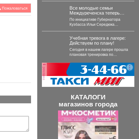
участников доступно
Все молодые семьи
Пожаловаться
размещение в...
Междуреченска теперь
могут бесплатно
По инициативе Губернатора
пользоваться предметами
Кузбасса Ильи Середюка
первой необходимости для
перечень получателей этой
новорождённых.
меры поддержки расширен.
Учебная тревога в лагере:
Подробности далее.
Действуем по плану!
Сегодня в нашем лагере прошла
плановая тренировка по
эвакуации. Сигнал «Внимание
всем!» прозвучал неожиданно,
реклама
но,...
КАТАЛОГИ
магазинов города
П
С
р
л
е
е