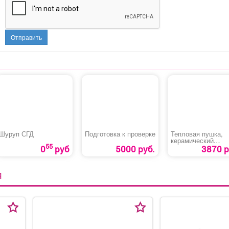
Отправить
Шуруп СГД
Подготовка к проверке
Тепловая пушка,
керамический
55
нагреватель
0
руб
5000 руб.
3870 р
(тепловентилятор)
«DENZEL DHC 3-1
Я