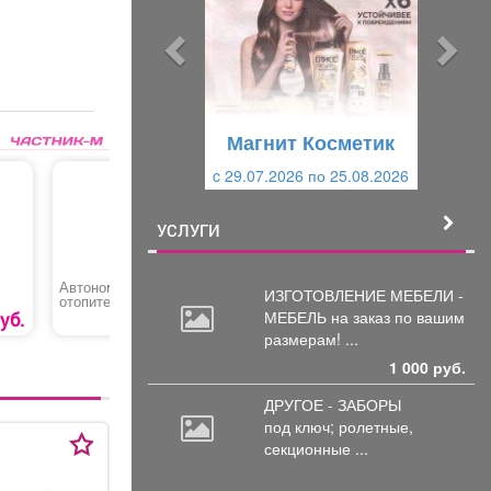
д
д
ы
у
д
ю
у
щ
щ
и
Магнит Косметик
и
й
c 29.07.2026 по 25.08.2026
й
УСЛУГИ
Автономный
Набор инструментов
Сверлил
ИЗГОТОВЛЕНИЕ МЕБЕЛИ -
отопитель дизельный
«OMBRA»
«Kyoda»
МЕБЕЛЬ на
заказ по вашим
уб.
11990 руб.
13390 руб.
2
размерам! ...
50»
1 000 руб.
ДРУГОЕ - ЗАБОРЫ
под
ключ; ролетные,
секционные ...