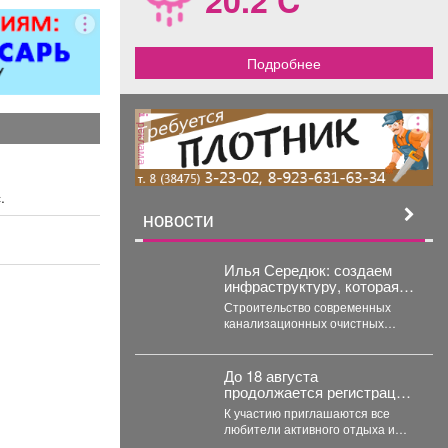
Подробнее
реклама
.
НОВОСТИ
Илья Середюк: создаем
инфраструктуру, которая
напрямую повышает
Строительство современных
качество жизни людей
канализационных очистных
сооружений в пгт Промышленная
близится к завершению. На
сегодняшний день готовность...
До 18 августа
продолжается регистрация
на «Югус-таг».
К участию приглашаются все
любители активного отдыха и
приключений. Для иногородних