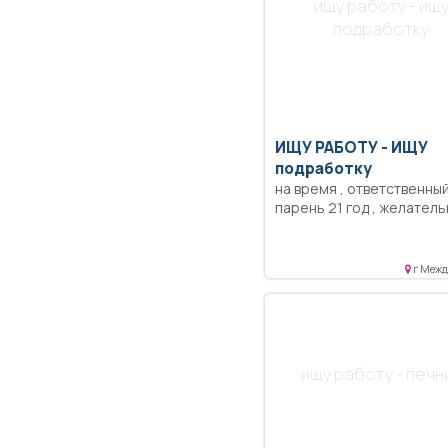
ищу работу - ищ
подработку
ИЩУ РАБОТУ -
ИЩУ
подработку
на время , ответственны
парень 21 год , желатель
ежедневной оплатой
г Межд
ищу работу - печн