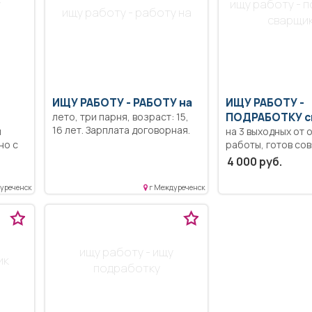
у
ищу работу - 
ищу работу - работу на
сварщи
ИЩУ РАБОТУ -
РАБОТУ на
ИЩУ РАБОТУ -
лето, три парня, возраст: 15,
ПОДРАБОТКУ с
16 лет. Зарплата договорная.
й
на 3 выходных от 
но с
работы, готов со
одну.
4 000 руб.
уреченск
г Междуреченск
ищу работу - ищу
ик
подработку