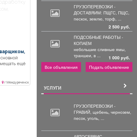
подработку
ГРУЗОПЕРЕВОЗКИ -
ком,
ДОСТАВЯИМ: ПЩГС,
ПЩС,
пескок, землю, торф, ...
2 500 руб.
ПОДСОБНЫЕ РАБОТЫ -
КОПАЕМ
небольшие
сливные ямы,
варщиком,
траншеи, в ...
1 000 руб.
основной
вмещать ещё
Все объявления
Подать объявление
г Междуреченск
УСЛУГИ
ГРУЗОПЕРЕВОЗКИ -
ГРАВИЙ, щебень,
чернозем,
песок, уголь, ...
АВТОСЕРВИС -