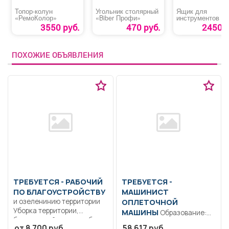
Топор-колун
Угольник столярный
Ящик для
«РемоКолор»
«Biber Профи»
инструментов 22
3550 руб.
470 руб.
2450 р
ПОХОЖИЕ ОБЪЯВЛЕНИЯ
ТРЕБУЕТСЯ - РАБОЧИЙ
ТРЕБУЕТСЯ -
ПО БЛАГОУСТРОЙСТВУ
МАШИНИСТ
и озеленинию территории
ОПЛЕТОЧНОЙ
Уборка территории,
МАШИНЫ
Образование:
благоустройство клумб..
Среднее
от 8 700 руб.
58 617 руб.
Неполный рабочий день/