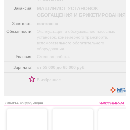
Афиша
Обучение
Проекты
МАШИНИСТ УСТАНОВОК
Вакансия:
ОБОГАЩЕНИЯ И БРИКЕТИРОВАНИЯ
Занятость:
постоянно
Обязанности:
Эксплуатация и обслуживание насосных
Товары
Поздравления
Погода
установок, конвейерного транспорта,
вспомогательного обогатительного
оборудования.
Условия:
Сменная работа.
Зарплата:
от 55 000 до 65 000 руб.
ТВ программа
Я - пенсионер
В избранное
ТОВАРЫ, СКИДКИ, АКЦИИ