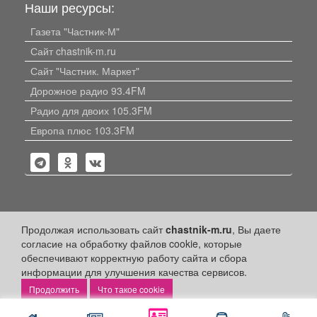
Наши ресурсы:
Газета "Частник-М"
Сайт chastnik-m.ru
Сайт "Частник. Маркет"
Дорожное радио 93.4FM
Радио для двоих 105.3FM
Европа плюс 103.3FM
Политика конфиденциальности
Продолжая использовать сайт
chastnik-m.ru
, Вы даете
согласие на обработку файлов cookie, которые
Публикации с пометкой «Реклама», «На правах рекламы»,
обеспечивают корректную работу сайта и сбора
«Партнёрский проект» оплачены рекламодателем.
информации для улучшения качества сервисов.
Редакция сайта не несет ответственности за достоверность
информации, содержащейся в рекламных материалах и
Что такое cookie
объявлениях.