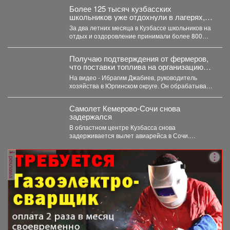
Более 125 тысяч кузбасских
школьников уже отдохнули в лагерях,
походах и санаториях
За два летних месяца в Кузбассе школьников на
отдых и оздоровление принимали более 800
организаций....
Получаю подтверждения от фермеров,
что поставки топлива на организацию
уборочной кампании уже начались.
На видео - Ибрагим Джабиев, руководитель
хозяйства в Юргинском округе. Он обрабатывает
более пяти тысяч...
Самолет Кемерово-Сочи снова
задержался
В областном центре Кузбасса снова
задерживается вылет авиарейса в Сочи.
Сегодня, 7 августа, задерживается...
реклама