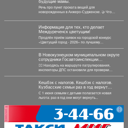
будущие мамы.
Речь про пункт проката вещей для
новорожденных в Анжеро-Судженске. 🤝 Что
больше всего берут...
Информация для тех, кто делает
Междуреченск цветущим!
Продлён приём заявок на городской конкурс
«Цветущий город - 2026» по лучшему
оформлению дворовых территорий....
В Новокузнецком муниципальном округе
сотрудники Госавтоинспекции
задержали нетрезвого водителя,
👮‍♂ Находясь на маршруте патрулирования,
повторно севшего за руль в состоянии
инспекторы ДПС остановили для проверки
опьянения
документов автомобиль «Рено Логан». За...
Кешбэк с налогов. Кешбэк с налогов.
Кузбасские семьи раз в год вернут
часть уплаченных денег
С 1 июня семьям с детьми полагается новая
льгота: раз в год они могут вернуть...
реклама