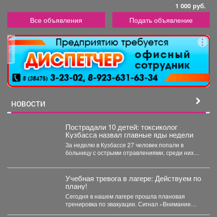
1 000 руб.
Все объявления
Подать объявление
реклама
НОВОСТИ
Пострадали 10 детей: токсиколог
Кузбасса назвал главные яды недели
За неделю в Кузбассе 27 человек попали в
больницу с острыми отравлениями, среди них
10...
Учебная тревога в лагере: Действуем по
плану!
Сегодня в нашем лагере прошла плановая
тренировка по эвакуации. Сигнал «Внимание
всем!» прозвучал неожиданно, но,...