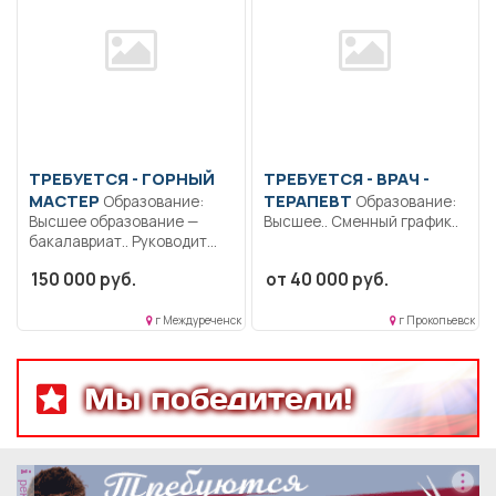
ТРЕБУЕТСЯ - ГОРНЫЙ
ТРЕБУЕТСЯ - ВРАЧ -
МАСТЕР
ТЕРАПЕВТ
Образование:
Образование:
Высшее образование —
Высшее.. Сменный график..
бакалавриат.. Руководит
производственным
150 000 руб.
от 40 000 руб.
процессом при...
г Междуреченск
г Прокопьевск
Мы победители!