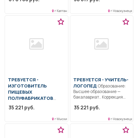
профессиональное
неполная...
образование.. Работа в
г Калтан
г Новокузнецк
производственном цехе;
осуществлять...
ТРЕБУЕТСЯ -
ТРЕБУЕТСЯ - УЧИТЕЛЬ-
ИЗГОТОВИТЕЛЬ
ЛОГОПЕД
Образование:
ПИЩЕВЫХ
Высшее образование —
бакалавриат.. Коррекция
ПОЛУФАБРИКАТОВ
речевого и умственного...
Чистка овощей.
35 221 руб.
35 221 руб.
Изготовление
полуфабрикатов.. Сменная
г Мыски
г Новокузнецк
работа..