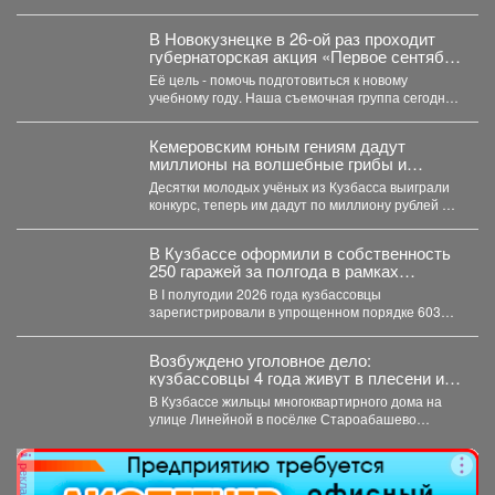
В Новокузнецке в 26-ой раз проходит
губернаторская акция «Первое сентября
каждому школьнику».
Её цель - помочь подготовиться к новому
учебному году. Наша съемочная группа сегодня
посетила социальную...
Кемеровским юным гениям дадут
миллионы на волшебные грибы и
чудных птиц
Десятки молодых учёных из Кузбасса выиграли
конкурс, теперь им дадут по миллиону рублей на
их...
В Кузбассе оформили в собственность
250 гаражей за полгода в рамках
«гаражной амнистии»
В I полугодии 2026 года кузбассовцы
зарегистрировали в упрощенном порядке 603
объекта: 250 гаражей и...
Возбуждено уголовное дело:
кузбассовцы 4 года живут в плесени и
ждут помощи
В Кузбассе жильцы многоквартирного дома на
улице Линейной в посёлке Староабашево
Новокузнецкого округа больше года...
реклама