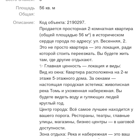
Афиша
Обучение
Проекты
Площадь
56 кв. м
Общая:
Описание:
Код объекта: 2190297.
Продается просторная 2-комнатная квартира
(общей площадью 56 м²) в историческом
Товары
Поздравления
Погода
сердце города по адресу: ул. Весенняя, 2.
Это не просто квартира — это локация, ради
которой стоить переезжать. Вы будете жить
там, где другие отдыхают.
✨ Главная ценность — локация и виды:
Вид из окна: Квартира расположена на 2-м
ТВ программа
Я - пенсионер
этаже 5-этажного дома. За окнами —
настоящая городская эстетика: живописная
река Томь и ухоженная набережная. Вы
будете видеть воду и гуляющих людей
круглый год.
Центр города: Всё самое лучшее находится у
вашего порога. Рестораны, театры, главные
улицы, магазины, бизнес-центры — в шаговой
доступности.
Зона отдыха: Река и набережная — это ваш