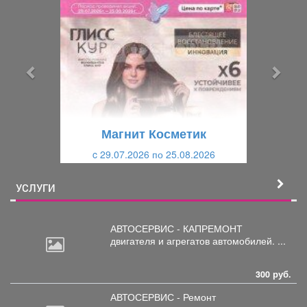
р
л
е
е
д
д
ы
у
д
ю
у
щ
щ
и
Магнит Косметик
и
й
c 29.07.2026 по 25.08.2026
й
УСЛУГИ
АВТОСЕРВИС - КАПРЕМОНТ
двигателя
и агрегатов автомобилей. ...
300 руб.
АВТОСЕРВИС - Ремонт