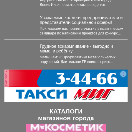
Денис Ильин осмотрел как проводится
берегоукрепеление Алениного ручья....
Уважаемые коллеги, предприниматели и
представители социальной сферы!
Приглашаем вас принять участие в практическом
семинаре по написанию проектов для конкурсов
«Росмолодежь.Гранты». Это уникальная...
Грудное вскармливание - выгодно и
маме, и ребёнку
Малышам: ✅ Профилактика метаболических
нарушений. Длительное ГВ снижает риск
ожирения...
реклама
КАТАЛОГИ
магазинов города
П
С