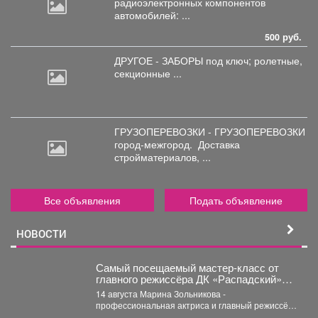
радиоэлектронных
компонентов
автомобилей: ...
500 руб.
ДРУГОЕ - ЗАБОРЫ под
ключ; ролетные,
секционные ...
ГРУЗОПЕРЕВОЗКИ - ГРУЗОПЕРЕВОЗКИ
город-межгород.
Доставка
стройматериалов, ...
Все объявления
Подать объявление
НОВОСТИ
Самый посещаемый мастер‑класс от
главного режиссёра ДК «Распадский»
возвращается
14 августа Марина Зольникова -
профессиональная актриса и главный режиссёр
Дворца культуры - снова проведёт...