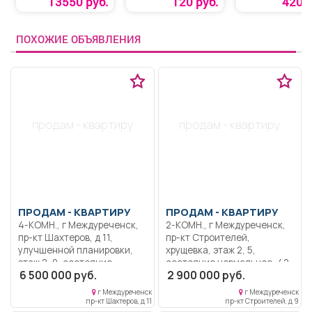
13550 руб.
120 руб.
420 р
ПОХОЖИЕ ОБЪЯВЛЕНИЯ
продам - квартиру
продам - квартиру
ПРОДАМ -
КВАРТИРУ
ПРОДАМ -
КВАРТИРУ
4-КОМН., г Междуреченск,
2-КОМН., г Междуреченск,
пр-кт Шахтеров, д 11,
пр-кт Строителей,
улучшенной планировки,
хрущевка, этаж 2, 5,
этаж 2, 9, состояние
состояние нормальное, 42
6 500 000 руб.
2 900 000 руб.
хорошее, 77 кв.м, 70 кв.м,
кв.м, не угловая, без
пластиковые окна,
посредников, торг, в центре
г Междуреченск
г Междуреченск
застекленный балкон, не
города. Комнаты
пр-кт Шахтеров, д 11
пр-кт Строителей, д 9