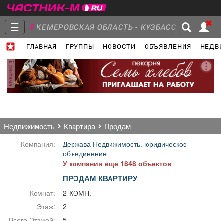
☰
КЕМЕРОВСКАЯ ОБЛАСТЬ - КУЗБАСС
ГЛАВНАЯ
ГРУППЫ
НОВОСТИ
ОБЪЯВЛЕНИЯ
НЕДВ
Главная
Группы
Новости
реклама
Объявления
Недвижимость
Услуги
недвижимость
квартира
продам
Компания:
Держава Недвижимость, юридическое
объединение
У компании еще 1848 объектов
Работа
Транспорт
Компании
ПРОДАМ КВАРТИРУ
Комнат:
2-КОМН.
Этаж:
2
Всего Этажей:
5