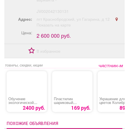
JV002042130131
Адрес:
пгт Краснобродский, ул Гагарина, д 12
Показать на карте
Цена:
2 600 000 руб.
В избранное
ТОВАРЫ, СКИДКИ, АКЦИИ
Обучение
Пластилин
Украшение для
экологической
шариковый
цветов Колибри
безопасности при
суперлегкий
2400 руб.
169 руб.
89 р
обращении с
«Homecenter»
отходами I-IV класса
ПОХОЖИЕ ОБЪЯВЛЕНИЯ