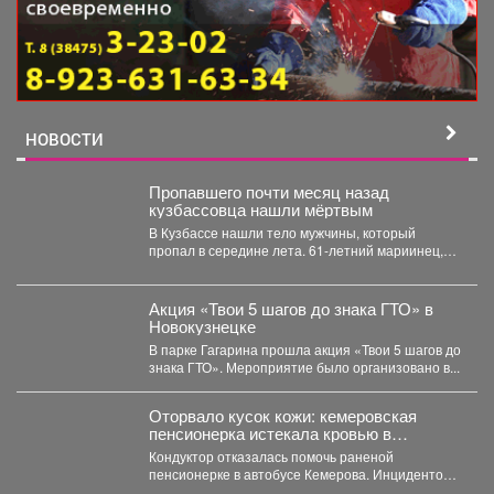
НОВОСТИ
Пропавшего почти месяц назад
кузбассовца нашли мёртвым
В Кузбассе нашли тело мужчины, который
пропал в середине лета. 61-летний мариинец,
ориентировку на...
Акция «Твои 5 шагов до знака ГТО» в
Новокузнецке
В парке Гагарина прошла акция «Твои 5 шагов до
знака ГТО». Мероприятие было организовано в...
Оторвало кусок кожи: кемеровская
пенсионерка истекала кровью в
автобусе
Кондуктор отказалась помочь раненой
пенсионерке в автобусе Кемерова. Инцидентом
заинтересовались СК РФ. Следственный