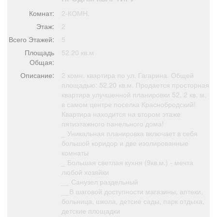
Афиша
Обучение
Проекты
Комнат:
2-КОМН.
Этаж:
2
Всего Этажей:
5
Площадь
52.20 кв.м
Товары
Поздравления
Погода
Общая:
Описание:
2 комн. квартира по ул. Гагарина. Общей
площадью: 52.20 кв.м. Продается просторная
квартира улучшенной планировки 52, 2 кв. м.
в самом центре поселка Краснобродский!
Квартира находится на втором этаже
ТВ программа
Я - пенсионер
пятиэтажного панельного дома!
_ Уникальная планировка включает в себя
большой коридор и две изолированные
комнаты
_ Большая светлая кухня (9кв.м.) - мечта
любой хозяйки
__ Санузел раздельный
__В шаговой доступности магазины, аптеки,
больница, школа, детсие сады, парк отдыха,
детские площадки