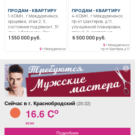
магазины всё в шаговой
доступности. Два
ПРОДАМ -
КВАРТИРУ
ПРОДАМ -
КВАРТИРУ
встроенных шкафа,
1-КОМН., г Междуреченск,
4-КОМН., г Междуреченск,
кухонный гарнитур с
хрущевка, этаж 2, 5,
пр-кт Шахтеров, д 11,
встроенной бытовой
состояние под ремонт, 31
улучшенной планировки,
техникой. Торг
кв.м, с балконом. Дом
этаж 2, 9, состояние
присутствует.
1 550 000 руб.
6 500 000 руб.
кирпичный, двор зеленый,
хорошее, 77 кв.м, 70 кв.м,
квартира теплая, светлая,
пластиковые окна,
г Междуреченск
есть большая кладовка.
застекленный балкон, не
г Междуреченск
пр-кт Шахтеров, д 11
угловая, без посредников.
реклама
Сейчас в г. Краснобродский
(20:22)
o
16.6 C
ясно
Подробнее