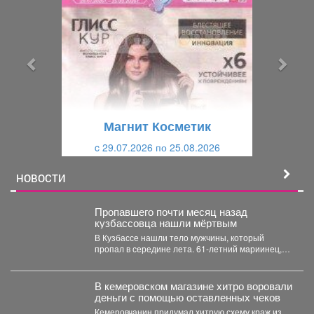
е
е
д
д
ы
у
д
ю
у
щ
щ
и
Магнит Косметик
и
й
c 29.07.2026 по 25.08.2026
й
НОВОСТИ
Пропавшего почти месяц назад
кузбассовца нашли мёртвым
В Кузбассе нашли тело мужчины, который
пропал в середине лета. 61-летний мариинец,
ориентировку на...
В кемеровском магазине хитро воровали
деньги с помощью оставленных чеков
Кемеровчанин придумал хитрую схему краж из