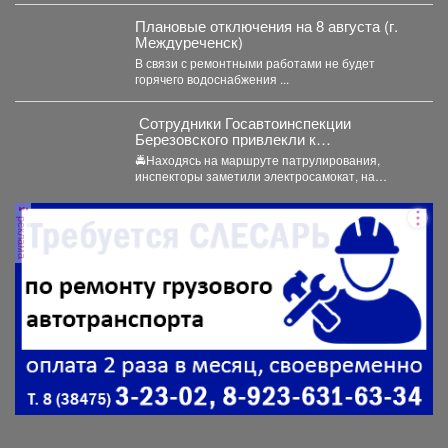
комитет...
Плановые отключения на 8 августа (г.
Междуреченск)
В связи с ремонтными работами не будет
горячего водоснабжения ...
‍ Сотрудники Госавтоинспекции
Березовского привлекли к
ответственности водителя
🚔Находясь на маршруте патрулирования,
электросамоката, который перевозил
инспекторы заметили электросамокат, на
ребенка
котором находилась мать с ребенком без
мотошлемов....
реклама