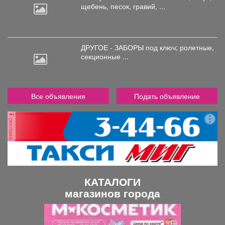
щебень, песок, гравий, ...
ДРУГОЕ - ЗАБОРЫ под
ключ; ролетные,
секционные ...
Все объявления
Подать объявление
реклама
КАТАЛОГИ
магазинов города
П
С
р
л