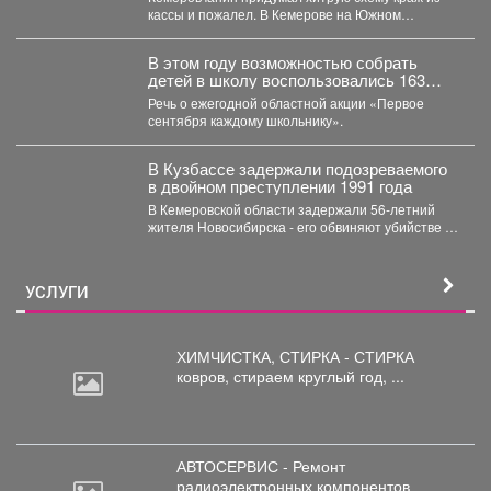
кассы и пожалел. В Кемерове на Южном
вскрыли...
В этом году возможностью собрать
детей в школу воспользовались 163
малообеспеченные семьи
Речь о ежегодной областной акции «Первое
Междуреченска.
сентября каждому школьнику».
В Кузбассе задержали подозреваемого
в двойном преступлении 1991 года
В Кемеровской области задержали 56‑летний
жителя Новосибирска - его обвиняют убийстве и
покушении на убийство,...
УСЛУГИ
ХИМЧИСТКА, СТИРКА - СТИРКА
ковров,
стираем круглый год, ...
АВТОСЕРВИС - Ремонт
радиоэлектронных
компонентов