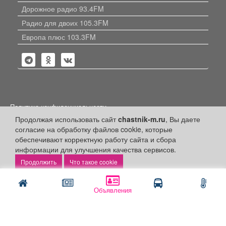
Дорожное радио 93.4FM
Радио для двоих 105.3FM
Европа плюс 103.3FM
Политика конфиденциальности
Продолжая использовать сайт
chastnik-m.ru
, Вы даете
Публикации с пометкой «Реклама», «На правах рекламы»,
согласие на обработку файлов cookie, которые
«Партнёрский проект» оплачены рекламодателем.
Редакция сайта не несет ответственности за достоверность
обеспечивают корректную работу сайта и сбора
информации, содержащейся в рекламных материалах и
информации для улучшения качества сервисов.
объявлениях.
Что такое cookie
+16
© 2006-2026
ООО "Частник-М"
Объявления