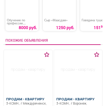
Обучение по
Сыр «Маасдам»
Говядина тушен
профессии
«Машинист
90
8000 руб.
1250 руб.
151
автовышки и
автогидроподъемник
а»
ПОХОЖИЕ ОБЪЯВЛЕНИЯ
продам - квартиру
продам - квартиру
ПРОДАМ -
КВАРТИРУ
ПРОДАМ -
КВАРТИРУ
3-КОМН., г Междуреченск,
3-КОМН., г Воронеж,