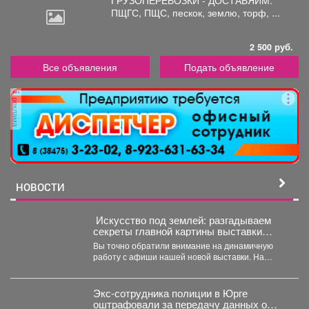
ГРУЗОПЕРЕВОЗКИ - ДОСТАВЯИМ:
ПЩГС,
ПЩС, пескок, землю, торф, ...
2 500 руб.
Все объявления
Подать объявление
реклама
НОВОСТИ
️ Искусство под землей: разгадываем
секреты главной картины выставки
«Шахтёрская слава» автор Тамара
Вы точно обратили внимание на динамичную
Шлыкова
работу с афиши нашей новой выставки. На
первый взгляд...
Экс-сотрудника полиции в Юрге
оштрафовали за передачу данных о