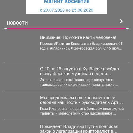
Магнит Косметик
и
й
c 29.07.2026 по 25.08.2026
й
НОВОСТИ
Внимание! Помогите найти человека!
Пропал #Ракитин Константин Владимирович, 61
год, г. #Мариинск, #Кемеровская обл. С 15 июля
2026...
С 10 по 16 августа в Кузбассе пройдет
всекузбасская музейная неделя
археологии и палеонтологии.
Это отличная возможность прикоснуться к
тайнам древних цивилизаций, узнать, какие
удивительные существа населяли наш край...
Мы продолжаем наше знакомство, и
сегодня наш гость - руководитель Арт-
студии «Просто интересно» - Некрасова
Роза Ильясовна - педагог с большим опытом, чей
Роза Ильясовна.
таланты и многолетний стаж вдохновляют
участников на...
Президент Владимир Путин подписал
закон о легализации криптовалют в