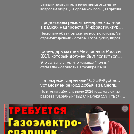
подростке
Бывший заместитель начальника отдела по
вопросам миграции юргинской полиции признан
виновным в том, что слил...
Продолжаем ремонт кемеровских дорог
в рамках нацпроекта "Инфраструктура
для жизни"
Несколько объектов уже полностью готовы. Мы
отремонтировали Логовое шоссе, улицу Кирова
от Кузнецкого до...
Календарь матчей Чемпионата России
ВХЛ, который должен был появиться
сегодня, опубликуют позднее.
Это связано с тем, что команда "Челны"
отказалась от участия в турнире из-за
финансовых проблем...
На разрезе "Заречный" СУЭК-Кузбасс
установлен рекорд добычи за месяц
По итогам работы в июле 2026 года коллектив
разреза "Заречный" выдал на-гора 559,1 тысяч
тонн...
реклама