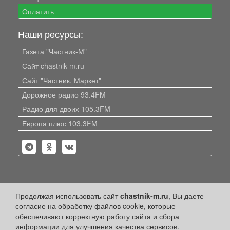
Оплатить
Наши ресурсы:
Газета "Частник-М"
Сайт chastnik-m.ru
Сайт "Частник. Маркет"
Дорожное радио 93.4FM
Радио для двоих 105.3FM
Европа плюс 103.3FM
Политика конфиденциальности
Продолжая использовать сайт
chastnik-m.ru
, Вы даете
согласие на обработку файлов cookie, которые
Публикации с пометкой «Реклама», «На правах рекламы»,
обеспечивают корректную работу сайта и сбора
«Партнёрский проект» оплачены рекламодателем.
информации для улучшения качества сервисов.
Редакция сайта не несет ответственности за достоверность