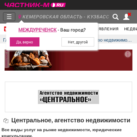
☰
КЕМЕРОВСКАЯ ОБЛАСТЬ - КУЗБАСС
ГЛАВНАЯ
ГРУППЫ
НОВОСТИ
ОБЪЯВЛЕНИЯ
НЕДВ
МЕЖДУРЕЧЕНСК
- Ваш город?
Главная
Группы
Новости
Главная
Компании
Центральное, агентство недвижимости
реклама
Объявления
Недвижимость
Услуги
Работа
Транспорт
Компании
Центральное, агентство недвижимости
Все виды услуг на рынке недвижимости, юридические
консультации.