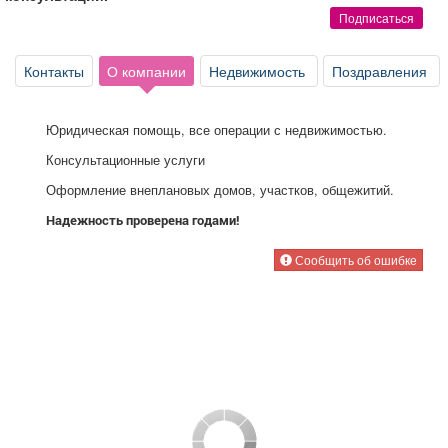
Афиша
Обучение
Проекты
Подписаться
Контакты
О компании
Недвижимость
Поздравления
Товары
Поздравления
Погода
Юридическая помощь, все операции с недвижимостью.
Консультационные услуги
Оформление внеплановых домов, участков, общежитий.
Надежность проверена годами!
ТВ программа
Я - пенсионер
Сообщить об ошибке