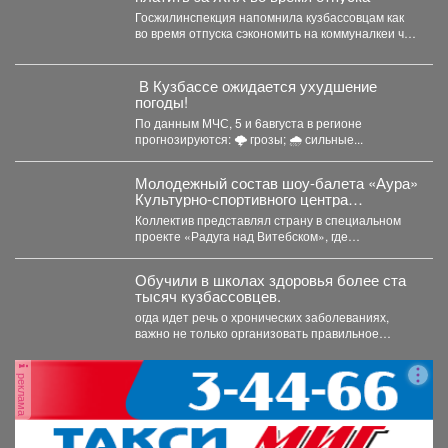
Госжилинспекция напомнила кузбассовцам как
во время отпуска сэкономить на коммуналкеи что
для этого нужно. ...
️ В Кузбассе ожидается ухудшение
погоды!
По данным МЧС, 5 и 6августа в регионе
прогнозируются: 🌩 грозы; 🌧 сильные...
Молодежный состав шоу-балета «Аура»
Культурно-спортивного центра
металлургов победил в международном
Коллектив представлял страну в специальном
конкурсе «Славянский базар» в
проекте «Радуга над Витебском», где
Витебске.
соревновались творческие коллективы из
России,...
Обучили в школах здоровья более ста
тысяч кузбассовцев.
огда идет речь о хронических заболеваниях,
важно не только организовать правильное
лечение, но и научить...
реклама