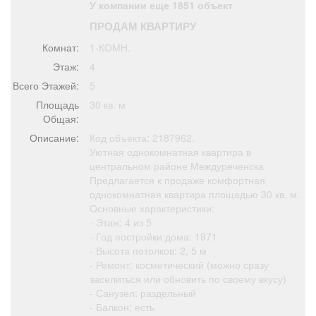
У компании еще 1851 объект
Афиша
Обучение
Проекты
ПРОДАМ КВАРТИРУ
Комнат:
1-КОМН.
Этаж:
4
Всего Этажей:
5
Товары
Поздравления
Погода
Площадь
30 кв. м
Общая:
Описание:
Код объекта: 2187962.
Уютная однокомнатная квартира в
центральном районе Междуреченска
ТВ программа
Я - пенсионер
Предлагается к продаже комфортная
однокомнатная квартира площадью 30 кв. м.
Основные характеристики:
- Этаж: 4 из 5
- Год постройки дома: 1971
- Высота потолков: 2, 5 м
- Ремонт: косметический (можно сразу
заселиться или обновить по своему вкусу)
- Санузел: раздельный
- Балкон: есть