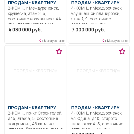
ПРОДАМ -
КВАРТИРУ
ПРОДАМ -
КВАРТИРУ
2-КОМН., г Междуреченск,
4-КОМН., г Междуреченск,
хрущевка, этаж 2, 5,
улучшенной планировки,
состояние нормальное, 44
этаж 7, 9, состояние
кв.м, пластиковые окна,
среднее, 78,5 кв.м,
4 080 000 руб.
7 000 000 руб.
застекленный балкон, не
пластиковые окна,
угловая, без посредников,
застекленный балкон, не
торг, тёплая, соседи
угловая, без посредников,
г Междуреченск
г Междуреченск
хорошие. Рядом садик
торг, квартира теплая, три
школа магазины. Всё в
балкона, 1 застеклен, на
шаговой доступности.
полу линолеум, с/у
раздельный, кафель,
сантехника и электрика в
продам - квартиру
продам - квартиру
хорошем состоянии, новый
электросчётчик. Вид на пл.
Праздничную. Рядом все
магазины, остановки,
детские сады. Один
собственник. Быстрый
выход на сделку.
ПРОДАМ -
КВАРТИРУ
ПРОДАМ -
КВАРТИРУ
Документы готовы.
2-КОМН., пр-кт Строителей,
4-КОМН., г Междуреченск,
д 15, этаж 4, 5, состояние
ул Юдина, д 10, старого
под ремонт, 46 кв. м, не
типа, этаж 4, 5, состояние
угловая, без посредников, в
отличное, 110,5 кв.м,