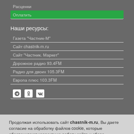
Расценки
Оплатить
Наши ресурсы:
Газета "Частник-М"
Сайт chastnik-m.ru
Сайт "Частник. Маркет"
Дорожное радио 93.4FM
Радио для двоих 105.3FM
Европа плюс 103.3FM
Политика конфиденциальности
Продолжая использовать сайт
chastnik-m.ru
, Вы даете
согласие на обработку файлов cookie, которые
Публикации с пометкой «Реклама», «На правах рекламы»,