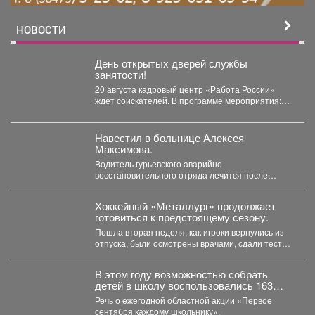
НОВОСТИ
День открытых дверей службы
занятости!
20 августа кадровый центр «Работа России»
ждёт соискателей. В программе мероприятия:
ярмарка вакансий, индивидуальные...
Навестил в больнице Алексея
Максимова.
Водитель гурьевского аварийно-
восстановительного отряда лечится после
тяжелого ранения. Во время командировки в
Горловку он...
Хоккейный «Металлург» продолжает
готовиться к предстоящему сезону.
Пошла вторая неделя, как игроки вернулись из
отпуска, были осмотрены врачами, сдали тесты,
приступили к...
В этом году возможностью собрать
детей в школу воспользовались 163
малообеспеченные семьи
Речь о ежегодной областной акции «Первое
Междуреченска.
сентября каждому школьнику».