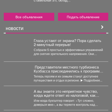
стабильная з/п, оклад...
Все объявления
Подать объявление
НОВОСТИ
Глаза устают от экрана? Пора сделать
2-минутный перерыв!
Собрали 5 простых и эффективных упражнений
для снятия зрительного напряжения. Они
займут буквально пару минут....
Представители местного турбизнеса
Кузбасса присоединились к программе
поддержки участников СВО и их
Теперь героям и их семьям станут доступнее
близкихне.
путешествия и отдых в регионе. ▶️ Подробнее...
А вы знаете это неприятное чувство,
когда ждете ответ из налоговой, как
приговор?
Или когда бухгалтер говорит: «Тут сложно,
доверься мне», а вы теряете контроль над
деньгами? ...