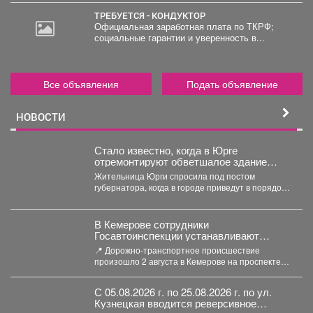
ТРЕБУЕТСЯ - КОНДУКТОР
Официальная заработная плата по ТКРФ;
социальные гарантии и уверенность в...
Все объявления
Подать объявление
НОВОСТИ
Стало известно, когда в Юрге
отремонтируют обветшалое здание
ЗАГСа
Жительница Юрги спросила под постом
губернатора, когда в городе приведут в порядок
фасад здания ЗАГСа....
В Кемерове сотрудники
Госавтоинспекции устанавливают
обстоятельства ДТП, в котором
📍 Дорожно-транспортное происшествие
травмирован человек
произошло 2 августа в Кемерове на проспекте
Октябрьском вблизи дома №74. ...
С 05.08.2026 г. по 25.08.2026 г. по ул.
Кузнецкая вводится реверсивное