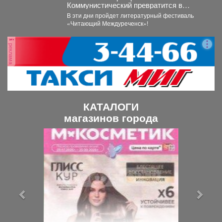
Коммунистический превратится в
огромную литературную сцену под
В эти дни пройдет литературный фестиваль
открытым небом.
«Читающий Междуреченск»!
реклама
КАТАЛОГИ
магазинов города
П
С
р
л
е
е
д
д
ы
у
д
ю
у
щ