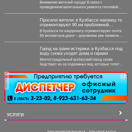
движения для автотранспорта.
Вниманию жителей города! В связи с
проведением капитального ремонта тепловой
сети с 05.08.2026 г....
Просили жители: в Кузбассе наконец-то
отремонтируют 90 км проблемной
трассы
В Кузбассе по нацпроекту отремонтируют почти
90 километров дорог – дорожники уже привели в
порядок...
Город на грани истерики: в Кузбассе под
воду снова уходят дома и гаражи
Многострадальный кузбасский город снова
бедствует из-за подземных вод, которые топят
подвалы и уже проникают в...
реклама
УСЛУГИ
ГРУЗОПЕРЕВОЗКИ - ГРУЗОТАКСИ.