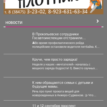
технику. БАНЯ 12, 2 кв.м
Деревянное строение 21,2
кв.м - для хранения
садового инвентаря.
УДАЧНОЕ РАСПОЛОЖЕНИЕ -
НОВОСТИ
чистый район города, при
этом вся инфраструктура
города в шаговой
В Прокопьевске сотрудники
доступности: в 2-5 минутах
Госавтоинспекции отстранили
ходьбы остановки,
несовершеннолетнего от управления
🚔Во время профилактического рейда
различные магазины,
питбайком
полицейские остановили водителя питбайка. Как
почта, дет. сады и школы; в
выяснилось, мототехникой управлял 14-летний
5-10 минутах ходьбы в гору
подросток, который...
находится лес; недалеко
Круче, чем просто зарядка!
река Уса; по улице
Неделя у наших «мечтателей» началась с
располагаются контейнеры
мощного заряда бодрости! 💪 Вместо скучных
для мусора (вывоз
уроков - спортивная...
своевременно);
круглогодичный подъезд к
К ним обращаются семьи с детьми и
дому, зимой улицу чистят
будущие мамы.
одну из первых; возможно
Речь про пункт проката вещей для
парковать автомобиль как в
новорожденных в Анжеро-Судженске. 🤝 Что
гараже и внутри двора, так
больше всего берут...
и рядом с забором (место
позволяет).
11 и 12 сентября проспект