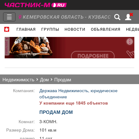
☰
КЕМЕРОВСКАЯ ОБЛАСТЬ - КУЗБАСС
ГЛАВНАЯ
ГРУППЫ
НОВОСТИ
ОБЪЯВЛЕНИЯ
НЕДВ
Главная
Группы
Новости
реклама
Объявления
Недвижимость
Услуги
недвижимость
дом
продам
Компания:
Держава Недвижимость, юридическое
объединение
У компании еще 1845 объектов
Работа
Транспорт
Компании
ПРОДАМ ДОМ
Комнат:
3-КОМН.
Размер Дома:
101 кв.м
размер
11 сот.