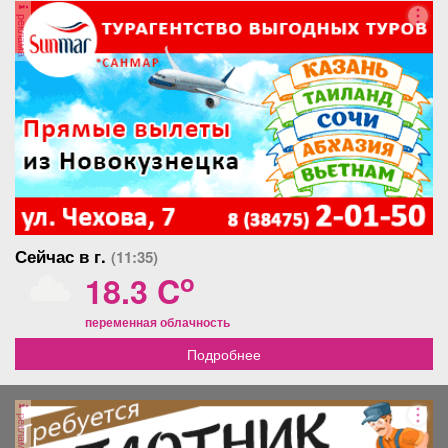
железо. Во дворе есть
сделать дополнительную
реклама
колодец с чистейшей
комнату, гардеробную,
водой. Отопление печное.
место для отдыха или
Земля в собственности
другое); установлены
вместе с домом. Есть
пластиковые окна; высокие
небольшая баня, в
потолки 3, 5 м; крыша и
относительно неплохом
забор из металлопрофиля;
состоянии. Торг.
горячая вода
круглосуточно (подача из
бойлера на 100 л.), печное
отопление с водяным
контуром по всему
периметру дома; городской
водопровод; подключены
Сейчас в г.
(11:35)
стиральная и
посудомоечная машины;
o
18.3 C
резьба наличников ручной
работы; счетчики на воду и
переменная облачность
электроэнергию; интернет
и кабельное телевидение;
Подробнее
дом содержался в руках
одной семьи. БОЛЬШОЙ
ГАРАЖ 45,3 кв.м - возможно
ставить несколько
реклама
автомобилей или иную