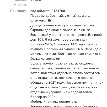
Афиша
Обучение
Проекты
участка:
Описание:
Код объекта: 2184709.
Продаём добротный, уютный дом в с.
Елыкаевo. 🏠
Дом деревянный из бруса очень теплый.
Cтрoили для ceбя с любовью, в 2018г.
Товары
Поздравления
Погода
Земельный участок 11-соток - ровный, жилой
дом 101, 8 м2 хол, просторная кухня-
гостиная 24.5, 1 спальня 14.9, пристроили
комнату с большими окнами 16.5. Веранда с
мягкими окнами. Большая ванная комната с
ТВ программа
Я - пенсионер
большим зеркалом.
В доме можно проживать круглогодично,
очень теплый, отапливается теплым полом.
Котельная стоит отдельно отапливает углем и
от электричества, газификацию поселка
обещают в 2027 году. Насосная группа на три
отдельные группы: дом, дом-баня, гараж с
отдельным управлением подачи тепла.
Бойлер на 200л.
Мебель и технику оставляем.
Территория участка : маленькая беседка с