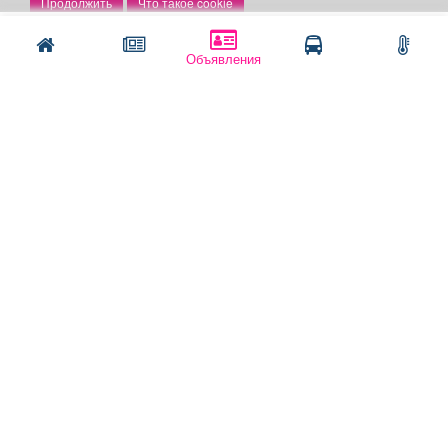
Что такое cookie
Оплата услуг:
Написать
Позвонить
Объявления
Расценки
Оплатить
Наши ресурсы:
Газета "Частник-М"
Сайт chastnik-m.ru
Сайт "Частник. Маркет"
Дорожное радио 93.4FM
Радио для двоих 105.3FM
Европа плюс 103.3FM