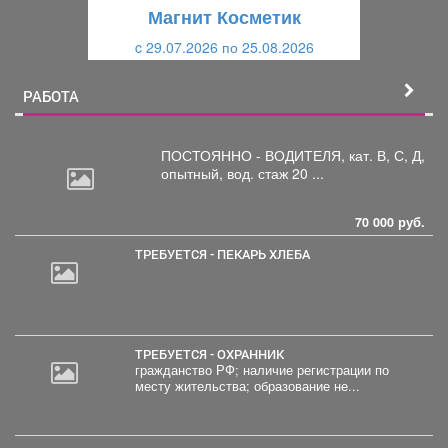
щ
и
Магнит Косметик
и
й
c 29.07.2026 по 25.08.2026
й
РАБОТА
ПОСТОЯННО - ВОДИТЕЛЯ, кат.
В, С, Д,
опытный, вод. стаж 20 ...
70 000 руб.
ТРЕБУЕТСЯ - ПЕКАРЬ ХЛЕБА
ТРЕБУЕТСЯ - ОХРАННИК
гражданство РФ; наличие регистрации по
месту жительства; образование не...