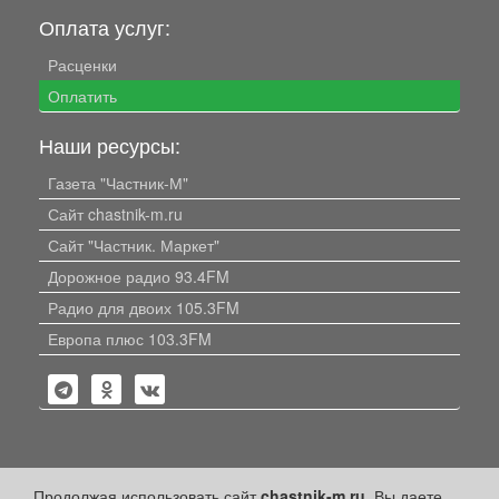
Оплата услуг:
Расценки
Оплатить
Наши ресурсы:
Газета "Частник-М"
Сайт chastnik-m.ru
Сайт "Частник. Маркет"
Дорожное радио 93.4FM
Радио для двоих 105.3FM
Европа плюс 103.3FM
Политика конфиденциальности
Продолжая использовать сайт
chastnik-m.ru
, Вы даете