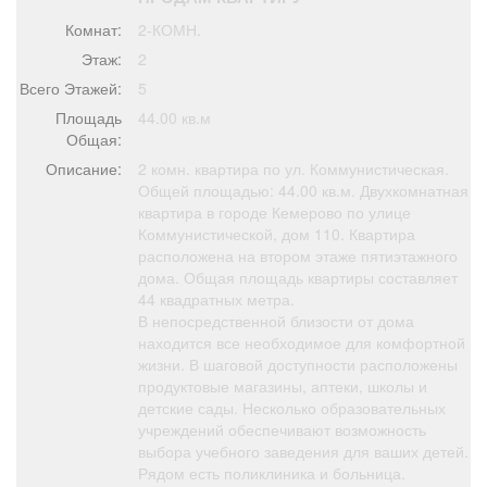
Афиша
Обучение
Проекты
Комнат:
2-КОМН.
Этаж:
2
Всего Этажей:
5
Площадь
44.00 кв.м
Товары
Поздравления
Погода
Общая:
Описание:
2 комн. квартира по ул. Коммунистическая.
Общей площадью: 44.00 кв.м. Двухкомнатная
квартира в городе Кемерово по улице
Коммунистической, дом 110. Квартира
расположена на втором этаже пятиэтажного
ТВ программа
Я - пенсионер
дома. Общая площадь квартиры составляет
44 квадратных метра.
В непосредственной близости от дома
находится все необходимое для комфортной
жизни. В шаговой доступности расположены
продуктовые магазины, аптеки, школы и
детские сады. Несколько образовательных
учреждений обеспечивают возможность
выбора учебного заведения для ваших детей.
Рядом есть поликлиника и больница.