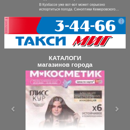
В Кузбассе уже вот-вот может серьезно
испортиться погода. Синоптики Кемеровского
гидрометцентра опубликовали прогноз погоды...
реклама
КАТАЛОГИ
магазинов города
П
С
р
л
е
е
д
д
ы
у
д
ю
у
щ