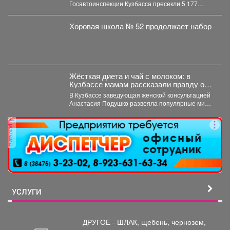
Госавтоинспекции Кузбасса пресекли 5 177
нарушений...
Хоровая школа № 52 продолжает набор
Жёсткая диета и чай с молоком: в
Кузбассе мамам рассказали правду о
грудном вскармливании
В Кузбассе заведующая женской консультацией
Анастасия Подушко развеяла популярные мифы
о питании кормящих мам. ...
реклама
УСЛУГИ
ДРУГОЕ - ШЛАК, щебень,
чернозем,