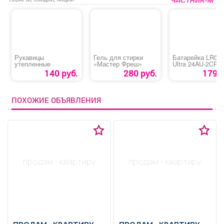
Рукавицы
Гель для стирки
Батарейка LR03
утепленные
«Мастер Фреш»
Ultra 24AU-2CR4 
140 руб.
280 руб.
179 р
ПОХОЖИЕ ОБЪЯВЛЕНИЯ
продам - квартиру
продам - квартиру