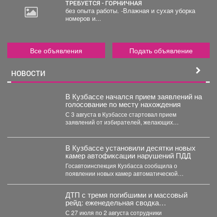
ТРЕБУЕТСЯ - ГОРНИЧНАЯ
без опыта работы. -Влажная и сухая уборка
номеров и...
Все объявления
Подать объявление
НОВОСТИ
В Кузбассе начался прием заявлений на
голосование по месту нахождения
С 3 августа в Кузбассе стартовал прием
заявлений от избирателей, желающих
проголосовать на предстоящих выборах...
В Кузбассе установили десятки новых
камер автофиксации нарушений ПДД
Госавтоинспекция Кузбасса сообщила о
появлении новых камер автоматической
фиксации нарушений правил дорожного
движения. С начала...
ДТП с тремя погибшими и массовый
рейд: еженедельная сводка
Госавтоинспекции Кузбасса
С 27 июля по 2 августа сотрудники