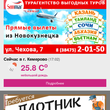
реклама
на квартиру в
текущий ремонт, возможно
Новокузнецке.
заселение. Квартира
тёплая, частично
меблирована, находится в
центре, рядом есть всё
необходимое: центральный
рынок, магазины, детские
сады, университет, школы и
т.д. Удобная парковка
автомашин во дворе. Торг.
Сейчас в г. Кемерово
(17:02)
o
25.8 C
небольшой дождь
Подробнее
реклама